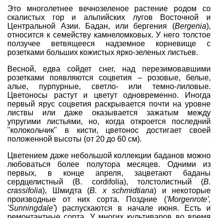
Это многолетнее вечнозеленое растение родом со
скалистых гор и альпийских лугов Восточной и
Центральной Азии. Бадан, или бергения (
Bergenia
),
относится к семейству камнеломковых. У него толстое
ползучее ветвящееся надземное корневище с
розетками больших кожистых ярко-зеленых листьев.
Весной, едва сойдет снег, над перезимовавшими
розетками появляются соцветия – розовые, белые,
алые, пурпурные, светло- или темно-лиловые.
Цветоносы растут и цветут одновременно. Иногда
первый ярус соцветия раскрывается почти на уровне
листвы или даже оказывается зажатым между
упругими листьями, но, когда откроется последний
"колокольчик" в кисти, цветонос достигает своей
положенной высоты (от 20 до 60 см).
Цветением даже небольшой коллекции баданов можно
любоваться более полутора месяцев. Одними из
первых, в конце апреля, зацветают баданы
сердцелистный (B. cordifolia), толстолистный (
B.
crassifolia
), Шмидта (
B. х schmidtiana
) и некоторые
производные от них сорта. Поздние (
'Morgenrote',
'Sunningdale'
) распускаются в начале июня. Есть и
ремонтантные сорта. У многих культиваров во время