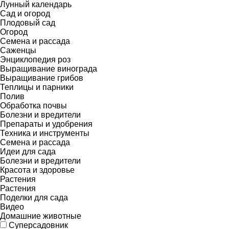
Лунный календарь
Сад и огород
Плодовый сад
Огород
Семена и рассада
Саженцы
Энциклопедия роз
Выращивание винограда
Выращивание грибов
Теплицы и парники
Полив
Обработка почвы
Болезни и вредители
Препараты и удобрения
Техника и инструменты
Семена и рассада
Идеи для сада
Болезни и вредители
Красота и здоровье
Растения
Растения
Поделки для сада
Видео
Домашние животные
Суперсадовник