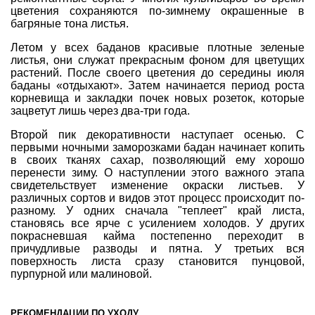
цветения сохраняются по-зимнему окрашенные в
багряные тона листья.
Летом у всех баданов красивые плотные зеленые
листья, они служат прекрасным фоном для цветущих
растений. После своего цветения до середины июля
баданы «отдыхают». Затем начинается период роста
корневища и закладки почек новых розеток, которые
зацветут лишь через два-три года.
Второй пик декоративности наступает осенью. C
первыми ночными заморозками бадан начинает копить
в своих тканях сахар, позволяющий ему хорошо
перенести зиму. О наступлении этого важного этапа
свидетельствует изменение окраски листьев. У
различных сортов и видов этот процесс происходит по-
разному. У одних сначала "теплеет" край листа,
становясь все ярче с усилением холодов. У других
покрасневшая кайма постепенно переходит в
причудливые разводы и пятна. У третьих вся
поверхность листа сразу становится пунцовой,
пурпурной или малиновой.
РЕКОМЕНДАЦИИ ПО УХОДУ