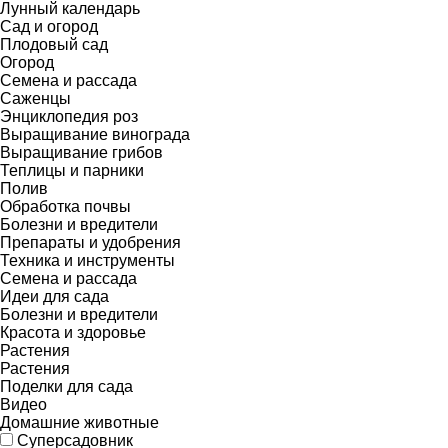
Лунный календарь
Сад и огород
Плодовый сад
Огород
Семена и рассада
Саженцы
Энциклопедия роз
Выращивание винограда
Выращивание грибов
Теплицы и парники
Полив
Обработка почвы
Болезни и вредители
Препараты и удобрения
Техника и инструменты
Семена и рассада
Идеи для сада
Болезни и вредители
Красота и здоровье
Растения
Растения
Поделки для сада
Видео
Домашние животные
Суперсадовник