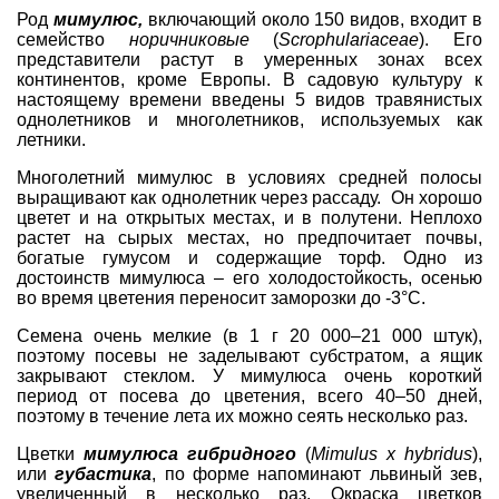
Род
мимулюс,
включающий около 150 видов, входит в
семейство
норичниковые
(
Scrophulariaceae
). Его
представители растут в умеренных зонах всех
континентов, кроме Европы. В садовую культуру к
настоящему времени введены 5 видов травянистых
однолетников и многолетников, используемых как
летники.
Многолетний мимулюс в условиях средней полосы
выращивают как однолетник через рассаду. Он хорошо
цветет и на открытых местах, и в полутени. Неплохо
растет на сырых местах, но предпочитает почвы,
богатые гумусом и содержащие торф. Одно из
достоинств мимулюса – его холодостойкость, осенью
во время цветения переносит заморозки до -3°С.
Семена очень мелкие (в 1 г 20 000–21 000 штук),
поэтому посевы не заделывают субстратом, а ящик
закрывают стеклом. У мимулюса очень короткий
период от посева до цветения, всего 40–50 дней,
поэтому в течение лета их можно сеять несколько раз.
Цветки
мимулюса гибридного
(
Mimulus x hybridus
),
или
губастик
а
, по форме напоминают львиный зев,
увеличенный в несколько раз. Окраска цветков