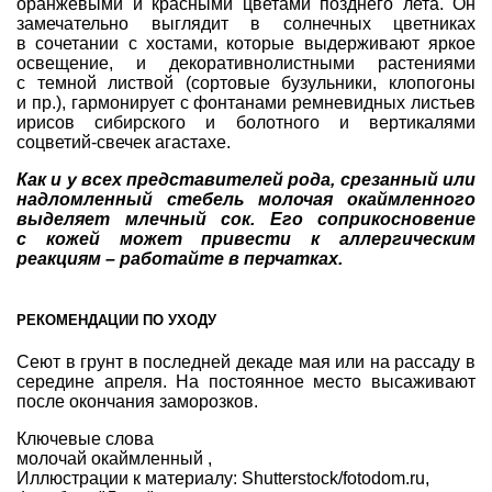
оранжевыми и красными цветами позднего лета. Он
замечательно выглядит в солнечных цветниках
в сочетании с хостами, которые выдерживают яркое
освещение, и декоративнолистными растениями
с темной листвой (сортовые бузульники, клопогоны
и пр.), гармонирует с фонтанами ремневидных листьев
ирисов сибирского и болотного и вертикалями
соцветий-свечек агастахе.
Как и у всех представителей рода, срезанный или
надломленный стебель молочая окаймленного
выделяет млечный сок. Его соприкосновение
с кожей может привести к аллергическим
реакциям – работайте в перчатках.
РЕКОМЕНДАЦИИ ПО УХОДУ
Сеют в грунт в последней декаде мая или на рассаду в
середине апреля. На постоянное место высаживают
после окончания заморозков.
Ключевые слова
молочай окаймленный
,
Иллюстрации к материалу:
Shutterstock/fotodom.ru,