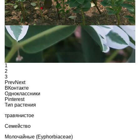
1
2
3
Prev
Next
ВКонтакте
Одноклассники
Pinterest
Тип растения
травянистое
Семейство
Молочайные (Eyphorbiaceae)