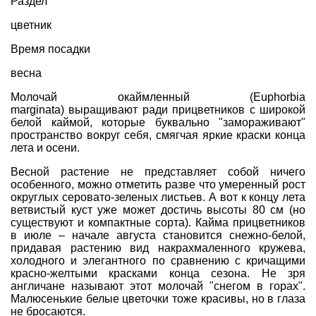
Раздел
цветник
Время посадки
весна
Молочай окаймленный (Euphorbia
marginata) выращивают ради прицветников с широкой
белой каймой, которые буквально "замораживают"
пространство вокруг себя, смягчая яркие краски конца
лета и осени.
Весной растение не представляет собой ничего
особенного, можно отметить разве что умеренный рост
округлых серовато-зеленых листьев. А вот к концу лета
ветвистый куст уже может достичь высоты 80 см (но
существуют и компактные сорта). Кайма прицветников
в июле – начале августа становится снежно-белой,
придавая растению вид накрахмаленного кружева,
холодного и элегантного по сравнению с кричащими
красно-желтыми красками конца сезона. Не зря
англичане называют этот молочай "снегом в горах".
Малюсенькие белые цветочки тоже красивы, но в глаза
не бросаются.