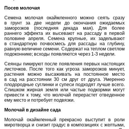
Посев молочая
Семена молочая окаймленного можно сеять сразу
в грунт за две недели до окончания ожидаемых
заморозков (последняя декада мая). Для более
раннего эффекта их высевают на рассаду в первой
половине апреля. Семена крупные, их заделывают
в стандартную почвосмесь для рассады на глубину,
равную величине семени. Содержат на теплом светлом
подоконнике; всходы появляются через 1-3 недели.
Сеянцы пикируют после появления первых настоящих
листочков. После того как угроза заморозков минует,
растения можно высаживать на постоянное место
в сад на расстоянии 30 см друг от друга. Умеренно
плодородные суглинки и супеси подходят лучше всего.
Слишком жирная земля или частые подкормки могут
привести к тому, что молочай перерастет отведенное
ему место и потребует подвязки.
Молочай в дизайне сада
Молочай окаймленный прекрасно выступит в роли
миротворца и снизит градус в композициях с желтыми,