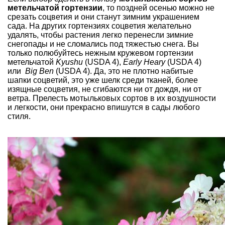
метельчатой гортензии
, то поздней осенью можно не
срезать соцветия и они станут зимним украшением
сада. На других гортензиях соцветия желательно
удалять, чтобы растения легко перенесли зимние
снегопады и не сломались под тяжестью снега. Вы
только полюбуйтесь нежным кружевом гортензии
метельчатой
Kyushu
(USDA 4),
Early Heary
(USDA 4)
или
Big Ben
(USDA 4). Да, это не плотно набитые
шапки соцветий, это уже шелк среди тканей, более
изящные соцветия, не сгибаются ни от дождя, ни от
ветра. Прелесть мотыльковых сортов в их воздушности
и легкости, они прекрасно впишутся в сады любого
стиля.