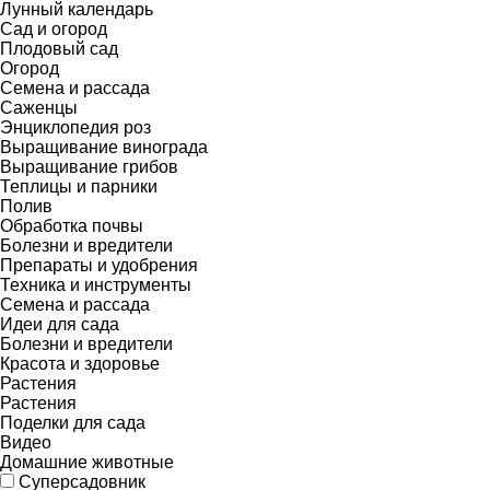
Лунный календарь
Сад и огород
Плодовый сад
Огород
Семена и рассада
Саженцы
Энциклопедия роз
Выращивание винограда
Выращивание грибов
Теплицы и парники
Полив
Обработка почвы
Болезни и вредители
Препараты и удобрения
Техника и инструменты
Семена и рассада
Идеи для сада
Болезни и вредители
Красота и здоровье
Растения
Растения
Поделки для сада
Видео
Домашние животные
Суперсадовник