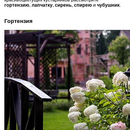
гортензию
,
лапчатку
,
сирень
,
спирею
и
чубушник
.
Гортензия