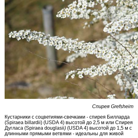
Спирея Grefsheim
Кустарники с соцветиями-свечками - спирея Билларда
(Spiraea billardii)
(USDA 4) высотой до 2,5 м или Спирея
Дугласа (Spiraea douglasii
)
(USDA 4) высотой до 1,5 м с
длинными прямыми ветвями - идеальны для живой