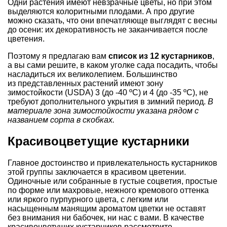
Одни растения имеют невзрачные цветы, но при этом
выделяются колоритными плодами. А про другие
можно сказать, что они впечатляюще выглядят с весны
до осени: их декоративность не заканчивается после
цветения.
Поэтому я предлагаю вам
список из 12 кустарников
,
а вы сами решите, в каком уголке сада посадить, чтобы
насладиться их великолепием. Большинство
из представленных растений имеют зону
зимостойкости (USDA) 3 (до -40 ºС) и 4 (до -35 ºС), не
требуют дополнительного укрытия в зимний период.
В
материале зона зимостойкости указана рядом с
названием сорта в скобках.
Красивоцветущие кустарники
Главное достоинство и привлекательность кустарников
этой группы заключается в красивом цветении.
Одиночные или собранные в густые соцветия, простые
по форме или махровые, нежного кремового оттенка
или яркого пурпурного цвета, с легким или
насыщенным манящим ароматом цветки не оставят
без внимания ни бабочек, ни нас с вами. В качестве
красивоцветущих кустарников рассмотрите