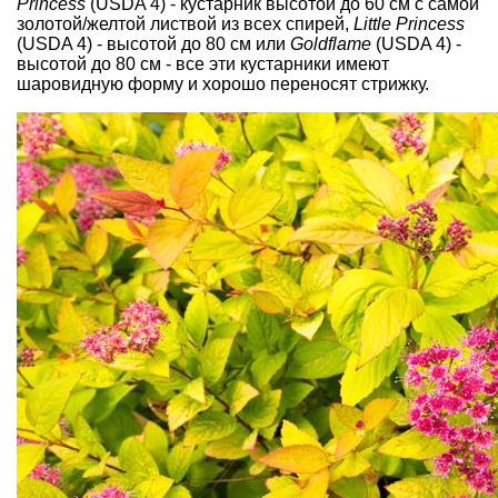
Princess
(USDA 4) - кустарник высотой до 60 см с самой
золотой/желтой листвой из всех спирей,
Little Princess
(USDA 4) - высотой до 80 см или
Goldflame
(USDA 4) -
высотой до 80 см - все эти кустарники имеют
шаровидную форму и хорошо переносят стрижку.