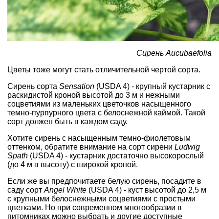
Сирень Aucubaefolia
Цветы тоже могут стать отличительной чертой сорта.
Сирень сорта
Sensation
(USDA 4) - крупный кустарник с
раскидистой кроной высотой до 3 м и нежными
соцветиями из маленьких цветочков насыщенного
темно-пурпурного цвета с белоснежной каймой. Такой
сорт должен быть в каждом саду.
Хотите сирень с насыщенным темно-фиолетовым
оттенком, обратите внимание на сорт сирени
Ludwig
Spath
(USDA 4) - кустарник достаточно высокорослый
(до 4 м в высоту) с широкой кроной.
Если же вы предпочитаете белую сирень, посадите в
саду сорт
Angel White
(USDA 4) - куст высотой до 2,5 м
с крупными белоснежными соцветиями с простыми
цветками. Но при современном многообразии в
питомниках можно выбрать и другие доступные