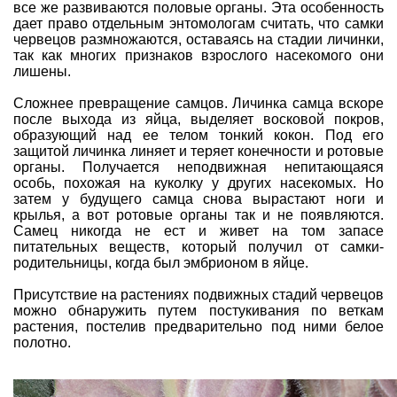
все же развиваются половые органы. Эта особенность
дает право отдельным энтомологам считать, что самки
червецов размножаются, оставаясь на стадии личинки,
так как многих признаков взрослого насекомого они
лишены.
Сложнее превращение самцов. Личинка самца вскоре
после выхода из яйца, выделяет восковой покров,
образующий над ее телом тонкий кокон. Под его
защитой личинка линяет и теряет конечности и ротовые
органы. Получается неподвижная непитающаяся
особь, похожая на куколку у других насекомых. Но
затем у будущего самца снова вырастают ноги и
крылья, а вот ротовые органы так и не появляются.
Самец никогда не ест и живет на том запасе
питательных веществ, который получил от самки-
родительницы, когда был эмбрионом в яйце.
Присутствие на растениях подвижных стадий червецов
можно обнаружить путем постукивания по веткам
растения, постелив предварительно под ними белое
полотно.