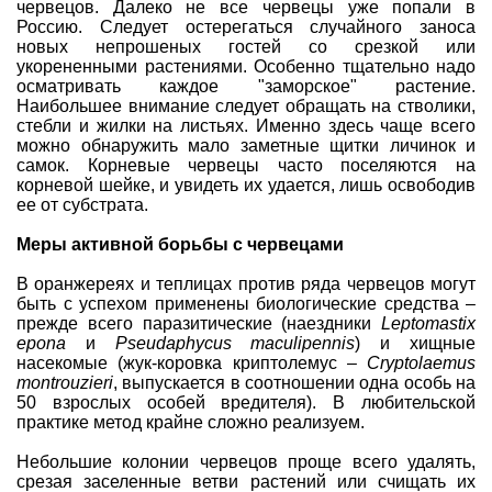
червецов. Далеко не все червецы уже попали в
Россию. Следует остерегаться случайного заноса
новых непрошеных гостей со срезкой или
укорененными растениями. Особенно тщательно надо
осматривать каждое
"заморское" растение
.
Наибольшее внимание следует обращать на стволики,
стебли и жилки на листьях. Именно здесь чаще всего
можно обнаружить мало заметные щитки личинок и
самок. Корневые червецы часто поселяются на
корневой шейке, и увидеть их удается, лишь освободив
ее от субстрата.
Меры активной борьбы с червецами
В оранжереях и
теплицах
против ряда червецов могут
быть с успехом применены биологические средства –
прежде всего паразитические (наездники
Leptomastix
epona
и
Pseudaphycus maculipennis
) и хищные
насекомые (жук-коровка криптолемус –
Cryptolaemus
montrouzieri
, выпускается в соотношении одна особь на
50 взрослых особей вредителя). В любительской
практике метод крайне сложно реализуем.
Небольшие колонии червецов проще всего удалять,
срезая заселенные ветви растений или счищать их