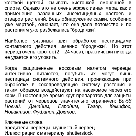
жесткой щеткой, смывать кисточкой, смоченной в
спирте. Однако это не очень эффективная мера, как и
применение различных
инсектицидных настоев и
отваров растений
. Ведь обнаружение самки, особенно
уже мертвой, означает, что она дала потомство и по
растениям уже разбежались “бродяжки”.
Наиболее уязвимы для обработок пестицидами
контактного действия именно “бродяжки”. Но этот
период очень короток (2 – 24 часа), практически никогда
не удается его уловить.
Когда защищенные восковым налетом червецы
интенсивно питаются, погубить их могут лишь
пестициды системного действия, проникающие при
обработке в сокопроводящую систему растения и
таким образом воздействуют на насекомое через его
корм. В настоящее время круг препаратов для защиты
растений от червецов значительно ограничен:
Би-58
Новый, Данадим, Евродим, Тагор, Кемифос,
Новактион, Фуфанон, Доктор
.
Ключевые слова
вредители
,
червецы
,
мучнистый червец
Иллюстрации к материалу: shutterstock