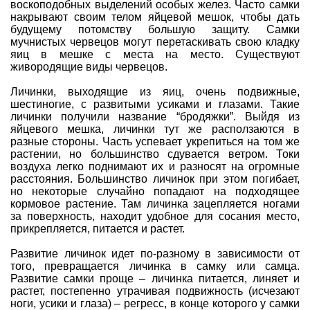
воскоподобных выделений особых желез. Часто самки
накрывают своим телом яйцевой мешок, чтобы дать
будущему потомству большую защиту. Самки
мучнистых червецов
могут перетаскивать свою кладку
яиц в мешке с места на место. Существуют
живородящие виды червецов.
Личинки, выходящие из яиц, очень подвижные,
шестиногие, с развитыми усиками и глазами. Такие
личинки получили название “бродяжки”. Выйдя из
яйцевого мешка, личинки тут же расползаются в
разные стороны. Часть успевает укрепиться на том же
растении, но большинство сдувается ветром. Токи
воздуха легко поднимают их и разносят на огромные
расстояния. Большинство личинок при этом погибает,
но некоторые случайно попадают на подходящее
кормовое растение. Там личинка зацепляется ногами
за поверхность, находит удобное для сосания место,
прикрепляется, питается и растет.
Развитие личинок идет по-разному в зависимости от
того, превращается личинка в самку или самца.
Развитие самки проще – личинка питается, линяет и
растет, постепенно утрачивая подвижность (исчезают
ноги, усики и глаза) – регресс, в конце которого у самки