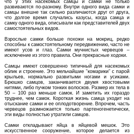
что у этих насекомых самцы и самки не только
развиваются по-разному. Внутри одного вида самки и
самцы внешне так сильно различаются друг от друга,
что долгое время случались казусы, когда самца и
самку одного вида, описывали как представителей двух
самостоятельных видов.
Взрослые самки больше похожи на мокриц, редко
способны к самостоятельному передвижению, часто не
имеют усов и глаз. Самки мучнистых червецов –
исключение из этого правила. Они прекрасные ходоки.
Самцы имеют совершенно типичный для насекомых
облик и строение. Это мельчайшие "комарики" с парой
крыльев, нормально развитыми ногами и усиками.
Брюшко самцов, заканчивается двумя хвостовыми
нитями, либо пучком тонких волосков. Размер их тела в
50 – 100 раз меньше самок. И заметить их гораздо
труднее, чем самок. Короткая жизнь самца уходит на
отыскание самки и ее оплодотворение. Впрочем, часть
червецов размножается только партеногенетически,
эти виды полностью утратили самцов.
Самки откладывают яйца в яйцевой мешок. Это
искусственное сооружение, которое делается из