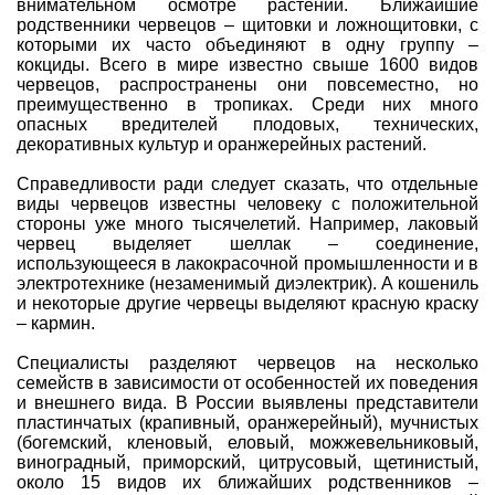
внимательном осмотре растений. Ближайшие
родственники червецов –
щитовки
и
ложнощитовки
, с
которыми их часто объединяют в одну группу –
кокциды. Всего в мире известно свыше 1600 видов
червецов, распространены они повсеместно, но
преимущественно в тропиках. Среди них много
опасных вредителей плодовых, технических,
декоративных культур и
оранжерейных
растений.
Справедливости ради следует сказать, что отдельные
виды червецов известны человеку с положительной
стороны уже много тысячелетий. Например, лаковый
червец выделяет шеллак – соединение,
использующееся в лакокрасочной промышленности и в
электротехнике (незаменимый диэлектрик). А кошениль
и некоторые другие червецы выделяют красную краску
– кармин.
Специалисты разделяют червецов на несколько
семейств в зависимости от особенностей их поведения
и внешнего вида. В России выявлены представители
пластинчатых (крапивный, оранжерейный), мучнистых
(богемский, кленовый, еловый, можжевельниковый,
виноградный, приморский, цитрусовый, щетинистый,
около 15 видов их ближайших родственников –