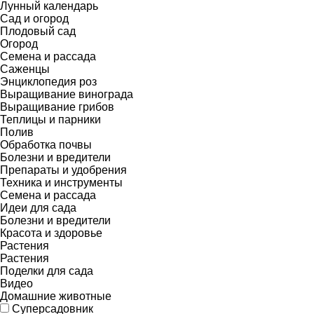
Лунный календарь
Сад и огород
Плодовый сад
Огород
Семена и рассада
Саженцы
Энциклопедия роз
Выращивание винограда
Выращивание грибов
Теплицы и парники
Полив
Обработка почвы
Болезни и вредители
Препараты и удобрения
Техника и инструменты
Семена и рассада
Идеи для сада
Болезни и вредители
Красота и здоровье
Растения
Растения
Поделки для сада
Видео
Домашние животные
Суперсадовник