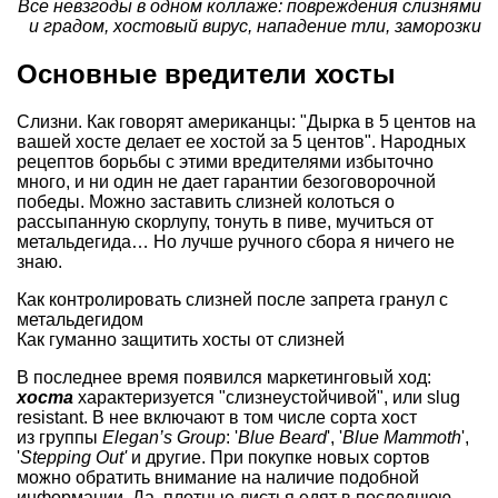
Все невзгоды в одном коллаже: повреждения слизнями
и градом, хостовый вирус, нападение тли, заморозки
Основные вредители хосты
Слизни. Как говорят американцы: "Дырка в 5 центов на
вашей хосте делает ее хостой за 5 центов". Народных
рецептов борьбы с этими вредителями избыточно
много, и ни один не дает гарантии безоговорочной
победы. Можно заставить слизней колоться о
рассыпанную скорлупу, тонуть в пиве, мучиться от
метальдегида… Но лучше ручного сбора я ничего не
знаю.
Как контролировать слизней после запрета гранул с
метальдегидом
Как гуманно защитить хосты от слизней
В последнее время появился маркетинговый ход:
хоста
характеризуется "слизнеустойчивой", или slug
resistant. В нее включают в том числе сорта хост
из группы
Elegan’s Group
: '
Blue Beard
', '
Blue Mammoth
',
'
Stepping Out'
и другие. При покупке новых сортов
можно обратить внимание на наличие подобной
информации. Да, плотные листья едят в последнюю