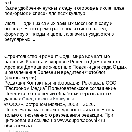
5
0
Какие удобрения нужны в саду и огороде в июле: план
подкормок и список для всех культур
Июль — один из самых важных месяцев в саду и
огороде. В это время растения активно растут,
формируют плоды и цветы, а значит, нуждаются в
регулярных ...
Строительство и ремонт
Сады мира
Комнатные
растения
Красота и здоровье
Рецепты
Домоводство
Арсенал
Домашние животные
Поделки для сада
Отдых
и развлечения
Болезни и вредители
Фотоблог
(фотогалереи)
Редакция
Контактная информация
Реклама в ООО
"Гастроном Медиа"
Пользовательское соглашение
Политика в отношении обработки персональных
данных
Спецпроекты
Конкурсы
© ООО «Гастроном Медиа», 2008 –
2026.
Перепечатка материалов данного сайта возможна
только с письменного разрешения редакции. При
цитировании ссылка на
www.supersadovnik.ru
обязательна.
ВКонтакте