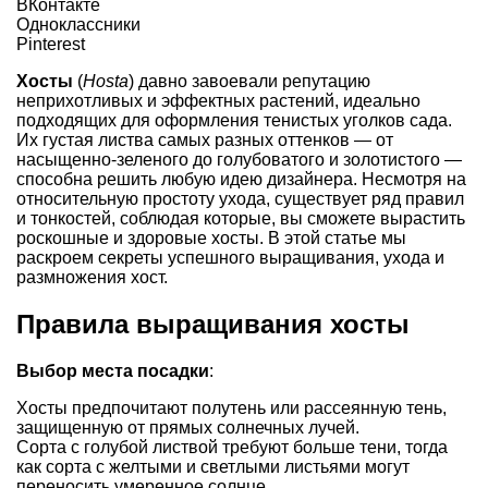
ВКонтакте
Одноклассники
Pinterest
Хосты
(
Hosta
) давно завоевали репутацию
неприхотливых и эффектных растений, идеально
подходящих для оформления тенистых уголков сада.
Их густая листва самых разных оттенков — от
насыщенно-зеленого до голубоватого и золотистого —
способна решить любую идею дизайнера. Несмотря на
относительную простоту ухода, существует ряд правил
и тонкостей, соблюдая которые, вы сможете вырастить
роскошные и здоровые хосты. В этой статье мы
раскроем секреты успешного выращивания, ухода и
размножения хост.
Правила выращивания хосты
Выбор места посадки
:
Хосты предпочитают полутень или рассеянную тень,
защищенную от прямых солнечных лучей.
Сорта с голубой листвой требуют больше тени, тогда
как сорта с желтыми и светлыми листьями могут
переносить умеренное солнце.