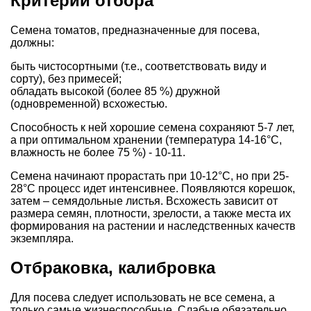
Критерии отбора
Семена томатов, предназначенные для посева,
должны:
быть чистосортными (т.е., соответствовать виду и
сорту), без примесей;
обладать высокой (более 85 %) дружной
(одновременной) всхожестью.
Способность к ней хорошие семена сохраняют 5-7 лет,
а при оптимальном хранении (температура 14-16°C,
влажность не более 75 %) - 10-11.
Семена начинают прорастать при 10-12°C, но при 25-
28°C процесс идет интенсивнее. Появляются корешок,
затем – семядольные листья. Всхожесть зависит от
размера семян, плотности, зрелости, а также места их
формирования на растении и наследственных качеств
экземпляра.
Отбраковка, калибровка
Для посева следует использовать не все семена, а
только самые жизнеспособные. Слабые обязательно