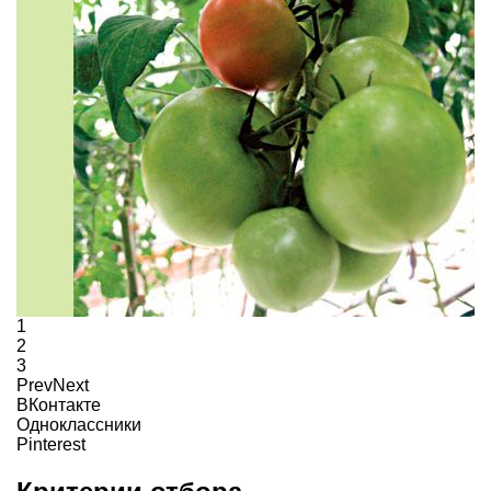
1
2
3
Prev
Next
ВКонтакте
Одноклассники
Pinterest