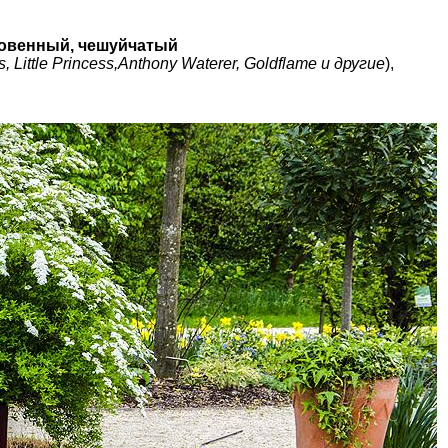
новенный, чешуйчатый
ss, Little Princess,Anthony Waterer, Goldflame и другие
),