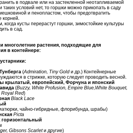
хранить в подвале или на застекленной неотапливаемой
 таких условий нет, то горшки можно прикопать в саду
 мешковиной и пенопластом, чтобы предотвратить
 корней.
, когда кусты перерастут горшки, зимостойкие культуры
ить в сад.
и многолетние растения, подходящие для
я в контейнере:
кустарники:
Тунберга
(
Admiration, Tiny Gold
и др.) Контейнерные
уждаются в стрижке, которую следует проводить весной.
ы крылатый, европейский, Форчуна и японский
авида
(
Buzzy, White Profusion, Empire Blue,White Bouquet,
, Royal Red
)
рная
Black Lace
лый
иатюрки, чайно-гибридные, флорибунда, шрабы)
нская
Picta
 горизонтальный
ы
nger, Gibsons Scarlet
и другие)