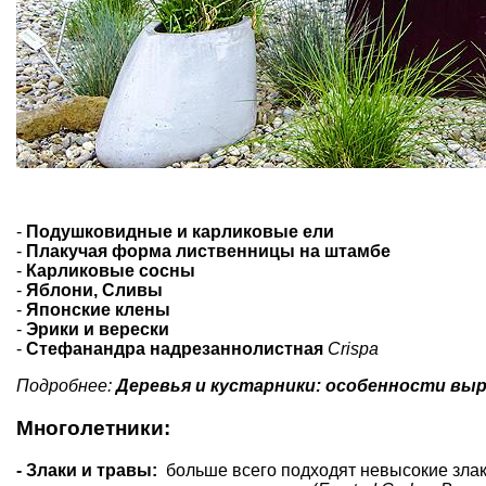
-
Подушковидные и карликовые ели
-
Плакучая форма лиственницы на штамбе
-
Карликовые сосны
-
Яблони, Сливы
-
Японские клены
-
Эрики и верески
-
Стефанандра надрезаннолистная
Crispa
Подробнее:
Деревья и кустарники: особенности вы
Многолетники:
- Злаки и травы:
больше всего подходят невысокие злак