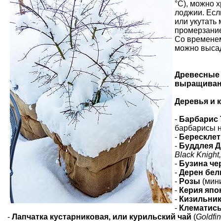
°С), можно 
лоджии. Если
или укутать
промерзание
Со временем
можно высад
Древесные 
выращивани
Деревья и 
-
Барбарис 
барбарисы н
-
Бересклет
-
Буддлея Д
Black Knight
-
Бузина че
-
Дерен бе
-
Розы
(мин
-
Керия япо
-
Кизильник
-
Клематис
-
Лапчатка кустарниковая, или курильский чай
(
Goldfi