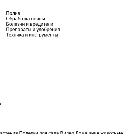
Полив
Обработка почвы
Болезни и вредители
Препараты и удобрения
Техника и инструменты
а
астения
Поделки для сада
Видео
Домашние животные