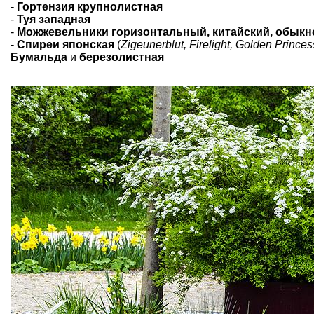
-
Гортензия крупнолистная
-
Туя западная
-
Можжевельники горизонтальный, китайский, обык
-
Спиреи японская
(
Zigeunerblut, Firelight, Golden Prince
Бумальда
и
березолистная