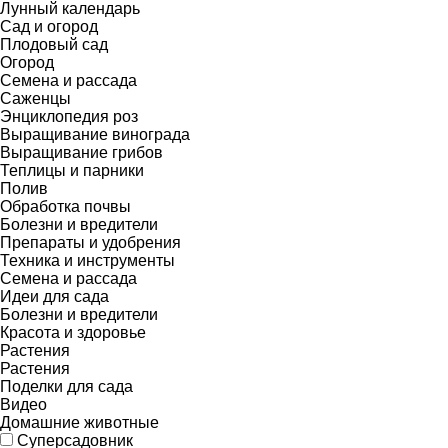
Лунный календарь
Сад и огород
Плодовый сад
Огород
Семена и рассада
Саженцы
Энциклопедия роз
Выращивание винограда
Выращивание грибов
Теплицы и парники
Полив
Обработка почвы
Болезни и вредители
Препараты и удобрения
Техника и инструменты
Семена и рассада
Идеи для сада
Болезни и вредители
Красота и здоровье
Растения
Растения
Поделки для сада
Видео
Домашние животные
Суперсадовник