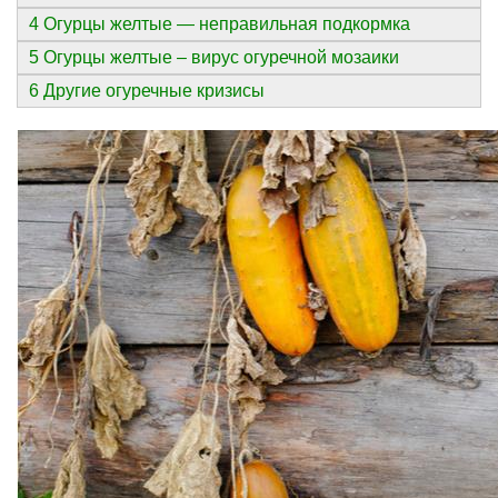
4 Огурцы желтые — неправильная подкормка
5 Огурцы желтые – вирус огуречной мозаики
6 Другие огуречные кризисы