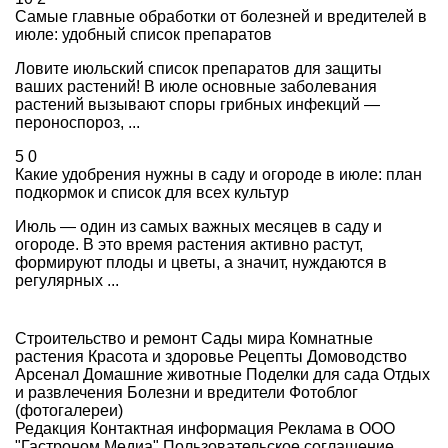
Самые главные обработки от болезней и вредителей в
июле: удобный список препаратов
Ловите июльский список препаратов для защиты
ваших растений! В июле основные заболевания
растений вызывают споры грибных инфекций —
пероноспороз, ...
5
0
Какие удобрения нужны в саду и огороде в июле: план
подкормок и список для всех культур
Июль — один из самых важных месяцев в саду и
огороде. В это время растения активно растут,
формируют плоды и цветы, а значит, нуждаются в
регулярных ...
Строительство и ремонт
Сады мира
Комнатные
растения
Красота и здоровье
Рецепты
Домоводство
Арсенал
Домашние животные
Поделки для сада
Отдых
и развлечения
Болезни и вредители
Фотоблог
(фотогалереи)
Редакция
Контактная информация
Реклама в ООО
"Гастроном Медиа"
Пользовательское соглашение