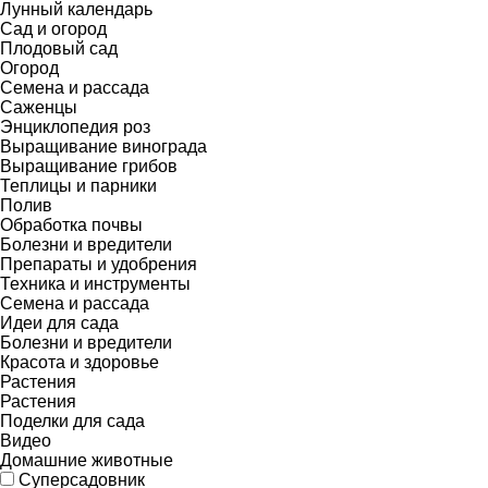
Лунный календарь
Сад и огород
Плодовый сад
Огород
Семена и рассада
Саженцы
Энциклопедия роз
Выращивание винограда
Выращивание грибов
Теплицы и парники
Полив
Обработка почвы
Болезни и вредители
Препараты и удобрения
Техника и инструменты
Семена и рассада
Идеи для сада
Болезни и вредители
Красота и здоровье
Растения
Растения
Поделки для сада
Видео
Домашние животные
Суперсадовник