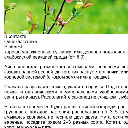
ВКонтакте
Одноклассники
Pinterest
хорошо увлажненные суглинки
, или дерново-подзолист
слабокислой реакцией среды (pH 6,0).
Айва японская размножается семенами, зелеными
че
сажают ранней весной, до того как распустятся почки, ил
корневой системой (с комом земли или в горшке).
Сначала разрыхлите землю,
удалите сорняки
.
Подготов
почвы и органическими и минеральными удобрениями 
селитры на яму). Раcполагайте саженец не слишком глуб
Если ваш хеномелес будет расти
в живой изгороди
, рас
групповых посадок растения располагают по 3–5 шту
смыкаясь кронами, не теснили друг друга. Ну а если 
варенье
, посадите рядом 2–3 разных сорта. Кстати, о
хорошем уходе – пять.