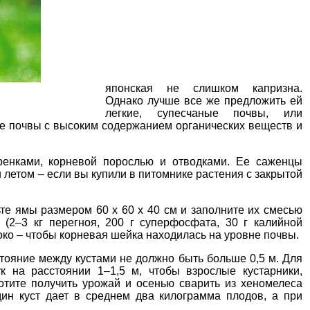
японская не слишком капризна.
Однако лучше все же предложить ей
легкие,
супесчаные почвы
, или
ые почвы с высоким содержанием органических веществ и
ренками
,
корневой порослью
и отводками. Ее саженцы
и летом – если вы купили в питомнике растения с закрытой
ьте ямы
размером 60 х 60 х 40 см и заполните их смесью
(2–3 кг перегноя, 200 г суперфосфата, 30 г калийной
око – чтобы корневая шейка находилась на уровне почвы.
стояние между кустами не должно быть больше 0,5 м. Для
к на расстоянии 1–1,5 м, чтобы взрослые кустарники,
хотите получить урожай и осенью сварить из хеномелеса
дин куст дает в среднем два килограмма плодов, а при