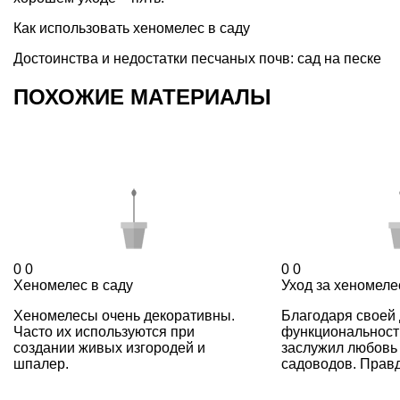
Как использовать хеномелес в саду
Достоинства и недостатки песчаных почв: сад на песке
ПОХОЖИЕ МАТЕРИАЛЫ
0
0
0
0
Хеномелес в саду
Уход за хеномел
Хеномелесы очень декоративны.
Благодаря своей 
Часто их используются при
функциональност
создании живых изгородей и
заслужил любовь
шпалер.
садоводов. Правда