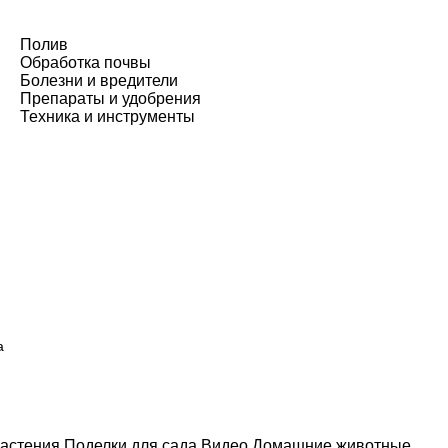
Полив
Обработка почвы
Болезни и вредители
Препараты и удобрения
Техника и инструменты
а
астения
Поделки для сада
Видео
Домашние животные