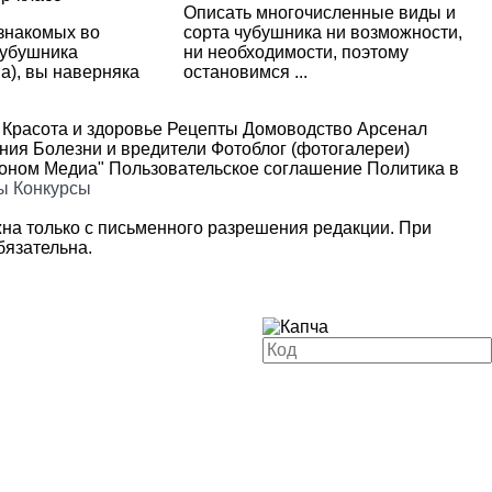
Описать многочисленные виды и
 знакомых во
сорта чубушника ни возможности,
чубушника
ни необходимости, поэтому
а), вы наверняка
остановимся ...
Красота и здоровье
Рецепты
Домоводство
Арсенал
ения
Болезни и вредители
Фотоблог (фотогалереи)
роном Медиа"
Пользовательское соглашение
Политика в
ы
Конкурсы
на только с письменного разрешения редакции. При
язательна.