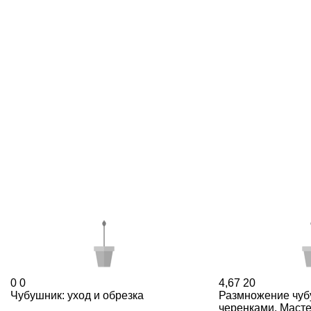
0
0
4,67
20
Чубушник: уход и обрезка
Размножение чуб
черенками. Масте