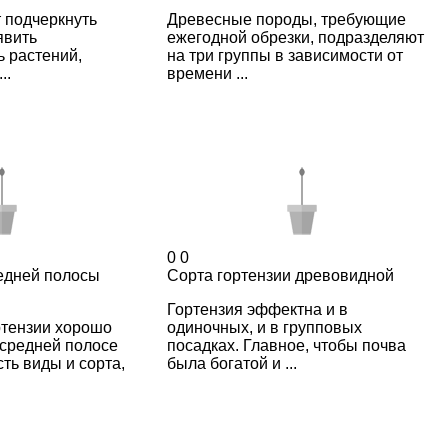
 подчеркнуть
Древесные породы, требующие
явить
ежегодной обрезки, подразделяют
 растений,
на три группы в зависимости от
..
времени ...
0
0
редней полосы
Сорта гортензии древовидной
Гортензия эффектна и в
ртензии хорошо
одиночных, и в групповых
 средней полосе
посадках. Главное, чтобы почва
ть виды и сорта,
была богатой и ...