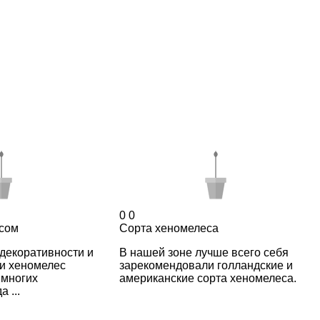
0
0
есом
Сорта хеномелеса
декоративности и
В нашей зоне лучше всего себя
и хеномелес
зарекомендовали голландские и
 многих
американские сорта хеномелеса.
 ...