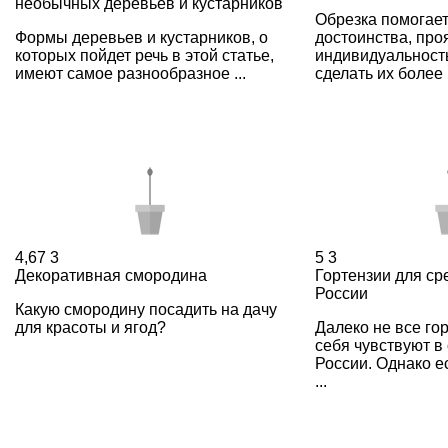
необычных деревьев и кустарников
Обрезка помогает
Формы деревьев и кустарников, о
достоинства, про
которых пойдет речь в этой статье,
индивидуальность
имеют самое разнообразное ...
сделать их более .
4,67
3
5
3
Декоративная смородина
Гортензии для с
России
Какую смородину посадить на дачу
для красоты и ягод?
Далеко не все го
себя чувствуют в
России. Однако ес
...