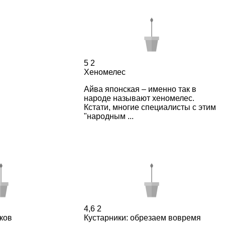
5
2
Хеномелес
Айва японская – именно так в
народе называют хеномелес.
Кстати, многие специалисты с этим
"народным ...
4,6
2
ков
Кустарники: обрезаем вовремя