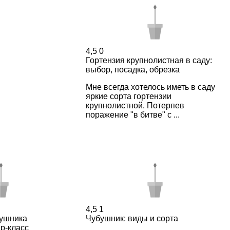
4,5
0
Гортензия крупнолистная в саду:
выбор, посадка, обрезка
Мне всегда хотелось иметь в саду
яркие сорта гортензии
крупнолистной. Потерпев
поражение "в битве" с ...
4,5
1
ушника
Чубушник: виды и сорта
р-класс