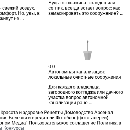
Будь то скважина, колодец или
 свежий воздух,
септик, всегда встает вопрос: как
омфорт. Но, увы, в
замаскировать это сооружение? ...
ивут не ...
0
0
Автономная канализация:
локальные очистные сооружения
Для каждого владельца
загородного коттеджа или дачного
участка вопрос автономной
канализации рано ...
Красота и здоровье
Рецепты
Домоводство
Арсенал
ения
Болезни и вредители
Фотоблог (фотогалереи)
роном Медиа"
Пользовательское соглашение
Политика в
ы
Конкурсы