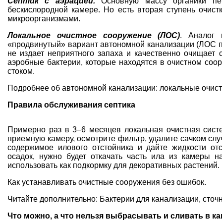
Септик с аэрацией.
Основную массу органики п
бескислородной камере. Но есть вторая ступень очист
микроорганизмами.
Локальное очистное сооружение (ЛОС)
. Аналог 
«продвинутый» вариант автономной канализации (ЛОС п
не издает неприятного запаха и качественно очищает 
аэробные бактерии, которые находятся в очистном соо
стоком.
Подробнее об автономной канализации: локальные очис
Правила обслуживания септика
Примерно раз в 3–6 месяцев локальная очистная сист
приемную камеру, осмотрите фильтр, удалите сачком сл
содержимое илового отстойника и дайте жидкости от
осадок, нужно будет откачать часть ила из камеры 
использовать как подкормку для декоративных растений.
Как устанавливать очистные сооружения без ошибок
.
Читайте дополнительно:
Бактерии для канализации, сточ
Что можно, а что нельзя выбрасывать и сливать в к