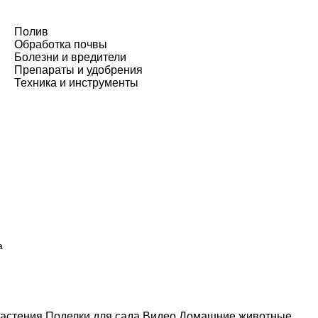
Полив
Обработка почвы
Болезни и вредители
Препараты и удобрения
Техника и инструменты
а
астения
Поделки для сада
Видео
Домашние животные