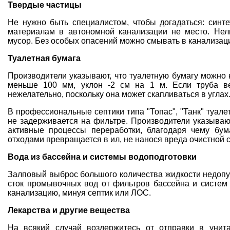
Твердые частицы
Не нужно быть специалистом, чтобы догадаться: синт
материалам в автономной канализации не место. Нель
мусор. Без особых опасений можно смывать в канализаци
Туалетная бумага
Производители указывают, что туалетную бумагу можно 
меньше 100 мм, уклон -2 см на 1 м. Если труба в
нежелательно, поскольку она может скапливаться в углах
В профессиональные септики типа "Топас", "Танк" туале
не задерживается на фильтре. Производители указывают
активные процессы переработки, благодаря чему бум
отходами превращается в ил, не нанося вреда очистной 
Вода из бассейна и системы водоподготовки
Залповый выброс большого количества жидкости недопус
сток промывочных вод от фильтров бассейна и систем
канализацию, минуя септик или ЛОС.
Лекарства и другие вещества
На всякий случай воздержитесь от отправки в унита