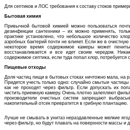
Для септиков и ЛОС требования к составу стоков пример
Бытовая химия
Привычной бытовой химией можно пользоваться почти
дезинфекции сантехники – их можно применять, тольк
практике установлено, что небольшое количество хлор
аэробных бактерий почти не влияет. Если же в очистную
некоторое время содержимое камеры может пенитьс
восстанавливается и все идет своим чередом. Ник
содержимое септика, если туда попал хлор, потребуется с
Пищевые отходы
Доля частиц пищи в бытовых стоках ничтожно мала, на р
Придется учесть только одно: случайно смытые частицы
как не проходят через фильтр. Если допускать их по
чистить приемную камеру. Очень плотно залепляют филь
производители очистных систем запрещают выбрасыв
накопительный отсек превратится в грибную плантацию.
Лучше не смывать в унитаз нераздавленные мелкие ягоды
через фильтр, но будут плавать на поверхности массы и д