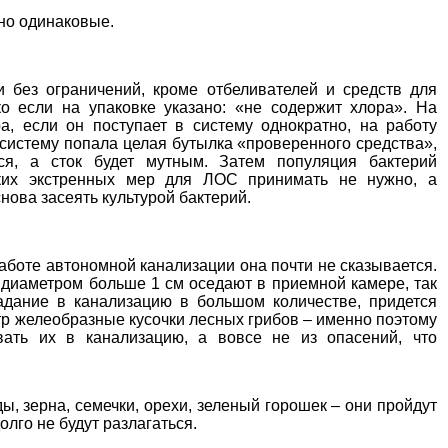
но одинаковые.
 без ограничений, кроме отбеливателей и средств для
о если на упаковке указано: «не содержит хлора». На
а, если он поступает в систему однократно, на работу
 систему попала целая бутылка «проверенного средства»,
я, а сток будет мутным. Затем популяция бактерий
аких экстренных мер для ЛОС принимать не нужно, а
нова засеять культурой бактерий.
аботе автономной канализации она почти не сказывается.
 диаметром больше 1 см оседают в приемной камере, так
падание в канализацию в большом количестве, придется
тр желеобразные кусочки лесных грибов – именно поэтому
ать их в канализацию, а вовсе не из опасений, что
, зерна, семечки, орехи, зеленый горошек – они пройдут
олго не будут разлагаться.