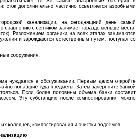
ерерабатывают те же самые анаэробные бактерии в
ки: сток дополнительно частично осветляется аэробными
городской канализации, на сегоднящний день самый
о сравнению с септиком занимает гораздо меньше места,
сток). Разложением органики на всех этапах занимаются
ружении и зарождаются естественным путем, поступая со
тные сооружения
.
ема нуждается в обслуживании. Первым делом откройте
учайно попавшие туда предметы. Затем зачерпните банкой
стояться. Если более половины объема банки составит
насосом. Эту субстанцию после компостирования можно
ных колодцев, компостирования и очистки водоемов
.
анализацию