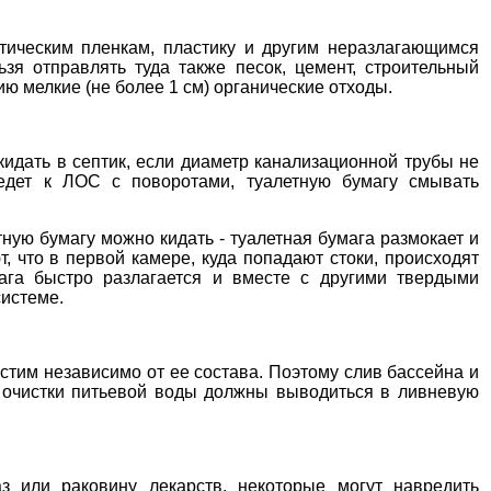
етическим пленкам, пластику и другим неразлагающимся
зя отправлять туда также песок, цемент, строительный
ю мелкие (не более 1 см) органические отходы.
кидать в септик, если диаметр канализационной трубы не
едет к ЛОС с поворотами, туалетную бумагу смывать
.
тную бумагу можно кидать - туалетная бумага размокает и
, что в первой камере, куда попадают стоки, происходят
ага быстро разлагается и вместе с другими твердыми
системе.
тим независимо от ее состава. Поэтому слив бассейна и
 очистки питьевой воды должны выводиться в ливневую
з или раковину лекарств, некоторые могут навредить