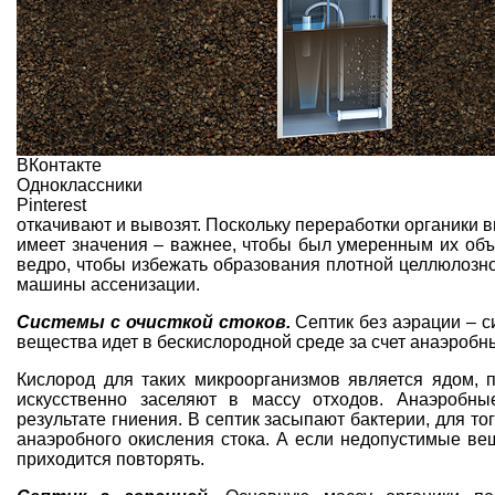
ВКонтакте
Одноклассники
Pinterest
откачивают и вывозят. Поскольку переработки органики в
имеет значения – важнее, чтобы был умеренным их объ
ведро, чтобы избежать образования плотной целлюлозно
машины ассенизации.
Системы с очисткой стоков.
Септик без аэрации – с
вещества идет в бескислородной среде за счет анаэробн
Кислород для таких микроорганизмов является ядом, 
искусственно заселяют в массу отходов. Анаэробны
результате гниения. В септик засыпают бактерии, для то
анаэробного окисления стока. А если недопустимые вещ
приходится повторять.