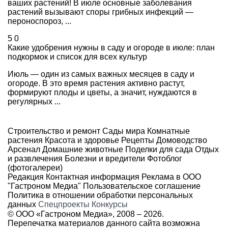
ваших растений! В июле основные заболевания
растений вызывают споры грибных инфекций —
пероноспороз, ...
5
0
Какие удобрения нужны в саду и огороде в июле: план
подкормок и список для всех культур
Июль — один из самых важных месяцев в саду и
огороде. В это время растения активно растут,
формируют плоды и цветы, а значит, нуждаются в
регулярных ...
Строительство и ремонт
Сады мира
Комнатные
растения
Красота и здоровье
Рецепты
Домоводство
Арсенал
Домашние животные
Поделки для сада
Отдых
и развлечения
Болезни и вредители
Фотоблог
(фотогалереи)
Редакция
Контактная информация
Реклама в ООО
"Гастроном Медиа"
Пользовательское соглашение
Политика в отношении обработки персональных
данных
Спецпроекты
Конкурсы
© ООО «Гастроном Медиа», 2008 –
2026.
Перепечатка материалов данного сайта возможна