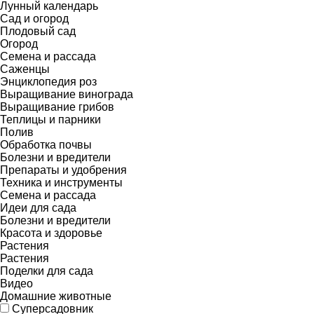
Лунный календарь
Сад и огород
Плодовый сад
Огород
Семена и рассада
Саженцы
Энциклопедия роз
Выращивание винограда
Выращивание грибов
Теплицы и парники
Полив
Обработка почвы
Болезни и вредители
Препараты и удобрения
Техника и инструменты
Семена и рассада
Идеи для сада
Болезни и вредители
Красота и здоровье
Растения
Растения
Поделки для сада
Видео
Домашние животные
Суперсадовник