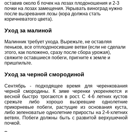
оставив около 6 почек на лозах плодоношения и 2-3
почки на лозах замещения. Укрывать виноград нужно
после вызревания лозы (кора должна стать
коричневатого цвета).
Уход за малиной
Малинник требует ухода. Вырежьте, не оставляя
пеньков, все отплодоносившие ветви (если не сделали
этого, как положено, сразу после сбора урожая),
свяжите оставшиеся побеги, пригните к земле и
пришпильте.
Уход за черной смородиной
Сентябрь - подходящее время для черенкования
черной смородины. К зиме черенки укореняются и
весной быстро трогаются в рост. С 4-6 летних кустов
срежьте либо хорошо вызревшие однолетние
прикорневые побеги, растущие из основания куста,
либо зеленоватые однолетние приросты на 2-4-хлетних
ветвях. Побеги должны быть с развитой верхушечной
почкой.