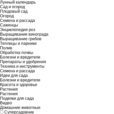
Лунный календарь
Сад и огород
Плодовый сад
Огород
Семена и рассада
Саженцы
Энциклопедия роз
Выращивание винограда
Выращивание грибов
Теплицы и парники
Полив
Обработка почвы
Болезни и вредители
Препараты и удобрения
Техника и инструменты
Семена и рассада
Идеи для сада
Болезни и вредители
Красота и здоровье
Растения
Растения
Поделки для сада
Видео
Домашние животные
Суперсадовник