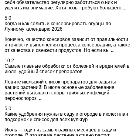
себя обязательство регулярно заботиться о них и
уделять им внимание. Хотя розы требуют большего ...
5
0
Когда и как солить и консервировать огурцы по
Лунному календарю 2026
Конечно, качество консервов зависит от правильности
и точности выполнения процесса консервации, а также
от качества и свежести продуктов. Но если вы ...
10
2
Самые главные обработки от болезней и вредителей в
июле: удобный список препаратов
Ловите июльский список препаратов для защиты
ваших растений! В июле основные заболевания
растений вызывают споры грибных инфекций —
пероноспороз, ...
5
0
Какие удобрения нужны в саду и огороде в июле: план
подкормок и список для всех культур
Июль — один из самых важных месяцев в саду и
огороде. В это время растения активно растут,