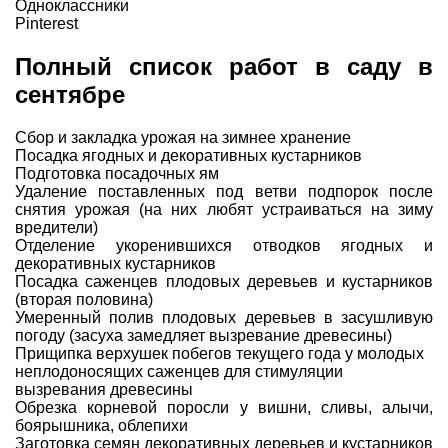
Одноклассники
Pinterest
Полный список работ в саду в
сентябре
Сбор и закладка
урожая
на зимнее хранение
Посадка ягодных и декоративных кустарников
Подготовка посадочных ям
Удаление поставленных под ветви подпорок после
снятия урожая (на них любят устраиваться на зиму
вредители)
Отделение укоренившихся отводков ягодных и
декоративных кустарников
Посадка саженцев
плодовых деревьев и кустарников
(вторая половина)
Умеренный полив плодовых деревьев в засушливую
погоду (засуха замедляет вызревание древесины)
Прищипка верхушек побегов текущего года у молодых
неплодоносящих саженцев для стимуляции
вызревания древесины
Обрезка корневой поросли у вишни, сливы,
алычи
,
боярышника
,
облепихи
Заготовка семян декоративных деревьев и кустарников