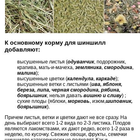
К основному корму для шиншилл
добавляют:
высушенные листья (
одуванчик
, подорожник,
крапива, мать-и-мачеха,
земляника
,
смородина
,
малина
);
высушенные цветки (
календула
,
каркаде
);
высушенные ветки с листьями (
ива, яблоня,
береза, липа, черная смородина, рябина,
боярышник
, нельзя давать
вишню и сливу
) ;
сухие плоды (яблоки,
морковь
, изюм,
шиповник,
боярышник
).
Причем листья, ветки и цветки дают не все сразу. На
день выбирают всего 1-2 вида по 2-3 листика. Плодов
являются лакомствами, их дают редко, всего 1-2 раза в
неделю, по кусочку. Свежие овощи, фрукты, семечки
шиншилле категорически не подходят. Как и