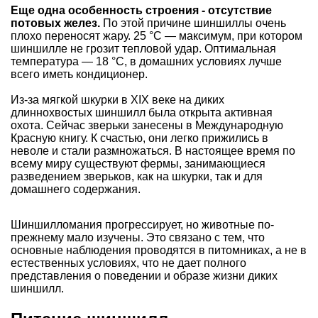
Еще одна особенность строения - отсутствие
потовых желез.
По этой причине шиншиллы очень
плохо переносят жару. 25 °С — максимум, при котором
шиншилле не грозит тепловой удар. Оптимальная
температура — 18 °С, в домашних условиях лучше
всего иметь кондиционер.
Из-за мягкой шкурки в ХIХ веке на диких
длиннохвостых шиншилл была открыта активная
охота. Сейчас зверьки занесены в Международную
Красную книгу. К счастью, они легко прижились в
неволе и стали размножаться. В настоящее время по
всему миру существуют фермы, занимающиеся
разведением зверьков, как на шкурки, так и для
домашнего содержания.
Шиншилломания прогрессирует, но животные по-
прежнему мало изучены. Это связано с тем, что
основные наблюдения проводятся в питомниках, а не в
естественных условиях, что не дает полного
представления о поведении и образе жизни диких
шиншилл.