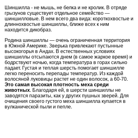
Шиншилла - не мышь, не белка и не кролик. В отряде
грызунов существует отдельное семейство —
шиншилловые. В нем всего два вида: короткохвостые и
длиннохвостые шиншиллы, ближе всех к ним
находится дикобраз.
Родина шиншиллы — очень ограниченная территория
в Южной Америке. Зверька привлекают пустынные
высокогорья в Андах. В естественных условиях
шиншиллы отсыпаются днем (в самое жаркое время) и
бодрствуют ночью, когда температура в горах сильно
падает. Густая и теплая шерсть помогает шиншилле
легко переносить перепады температур. Из каждой
волосяной луковицы растет не один волосок, а 60-70.
Это самая высокая плотность меха среди
животных
. Благодаря ей, в шерсти шиншиллы не
заводятся паразиты, как у других пушных зверей. Для
очищения своего густого меха шиншилла купается в
вулканической пыли и пепле.