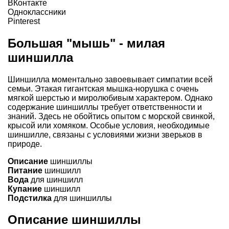
ВКонтакте
Одноклассники
Pinterest
Большая "мышь" - милая
шиншилла
Шиншилла моментально завоевывает симпатии всей
семьи. Этакая гигантская мышка-норушка с очень
мягкой шерстью и миролюбивым характером. Однако
содержание шиншиллы требует ответственности и
знаний. Здесь не обойтись опытом c морской свинкой,
крысой или хомяком. Особые условия, необходимые
шиншилле, связаны с условиями жизни зверьков в
природе.
Описание
шиншиллы
Питание
шиншилл
Вода
для шиншилл
Купание
шиншилл
Подстилка
для шиншиллы
Описание шиншиллы