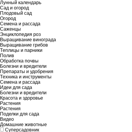
Лунный календарь
Сад и огород
Плодовый сад
Огород
Семена и рассада
Саженцы
Энциклопедия роз
Выращивание винограда
Выращивание грибов
Теплицы и парники
Полив
Обработка почвы
Болезни и вредители
Препараты и удобрения
Техника и инструменты
Семена и рассада
Идеи для сада
Болезни и вредители
Красота и здоровье
Растения
Растения
Поделки для сада
Видео
Домашние животные
Суперсадовник