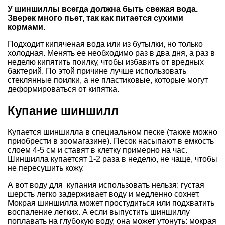
У шиншиллы всегда должна быть свежая вода.
Зверек много пьет, так как питается сухими
кормами.
Подходит кипяченая вода или из бутылки, но только
холодная. Менять ее необходимо раз в два дня, а раз в
неделю кипятить поилку, чтобы избавить от вредных
бактерий. По этой причине лучше использовать
стеклянные поилки, а не пластиковые, которые могут
деформироваться от кипятка.
Купание шиншилл
Купается шиншилла в специальном песке (также можно
приобрести в зоомагазине). Песок насыпают в емкость
слоем 4-5 см и ставят в клетку примерно на час.
Шиншилла купаетсят 1-2 раза в неделю, не чаще, чтобы
не пересушить кожу.
А вот воду для купания использовать нельзя: густая
шерсть легко задерживает воду и медленно сохнет.
Мокрая шиншилла может простудиться или подхватить
воспаление легких. А если выпустить шиншиллу
поплавать на глубокую воду, она может утонуть: мокрая