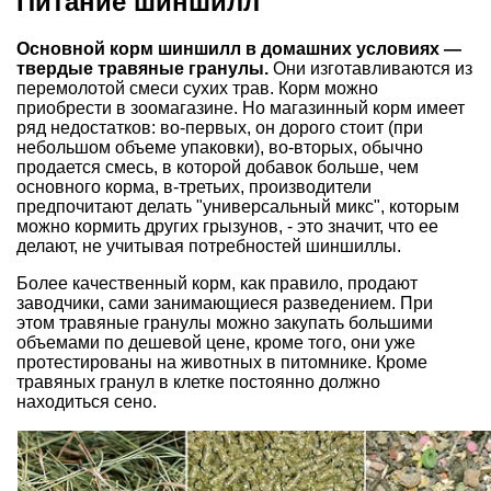
Питание шиншилл
Основной корм шиншилл в домашних условиях —
твердые травяные гранулы.
Они изготавливаются из
перемолотой смеси сухих трав. Корм можно
приобрести в зоомагазине. Но магазинный корм имеет
ряд недостатков: во-первых, он дорого стоит (при
небольшом объеме упаковки), во-вторых, обычно
продается смесь, в которой добавок больше, чем
основного корма, в-третьих, производители
предпочитают делать "универсальный микс", которым
можно кормить других грызунов, - это значит, что ее
делают, не учитывая потребностей шиншиллы.
Более качественный корм, как правило, продают
заводчики, сами занимающиеся разведением. При
этом травяные гранулы можно закупать большими
объемами по дешевой цене, кроме того, они уже
протестированы на животных в питомнике. Кроме
травяных гранул в клетке постоянно должно
находиться сено.