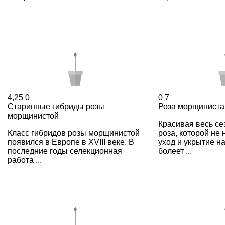
4,25
0
0
7
Старинные гибриды розы
Роза морщиниста
морщинистой
Красивая весь се
Класс гибридов розы морщинистой
роза, которой не
появился в Европе в XVIII веке. В
уход и укрытие на
последние годы селекционная
болеет ...
работа ...