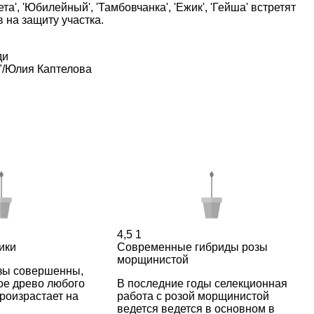
а', 'Юбилейный', 'Тамбовчанка', 'Ежик', 'Гейша' встретят
 на защиту участка.
ди
"/Юлия Каптелова
4,5
1
ики
Современные гибриды розы
морщинистой
зы совершенны,
ое древо любого
В последние годы селекционная
произрастает на
работа с розой морщинистой
ведется ведется в основном в