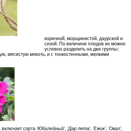
коричной,
морщинистой
, даурской и
сизой. По величине плодов их можно
условно разделить на две группы:
ую, мясистую мякоть, и с тонкостенными, мелкими
, включает сорта
'Юбилейный', 'Дар лета', 'Ежик', 'Овал',