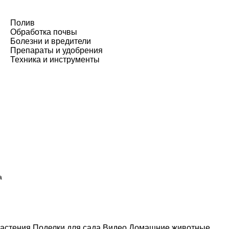
Полив
Обработка почвы
Болезни и вредители
Препараты и удобрения
Техника и инструменты
а
астения
Поделки для сада
Видео
Домашние животные