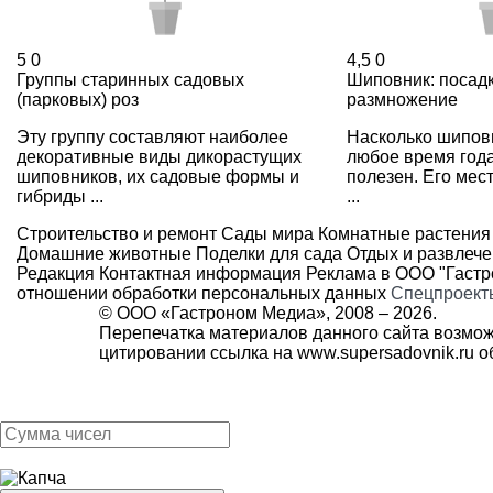
5
0
4,5
0
Группы старинных садовых
Шиповник: посадк
(парковых) роз
размножение
Эту группу составляют наиболее
Насколько шиповн
декоративные виды дикорастущих
любое время года
шиповников, их садовые формы и
полезен. Его мес
гибриды ...
...
Строительство и ремонт
Сады мира
Комнатные растения
Домашние животные
Поделки для сада
Отдых и развлеч
Редакция
Контактная информация
Реклама в ООО "Гаст
отношении обработки персональных данных
Спецпроект
© ООО «Гастроном Медиа», 2008 –
2026.
Перепечатка материалов данного сайта возмож
цитировании ссылка на
www.supersadovnik.ru
об