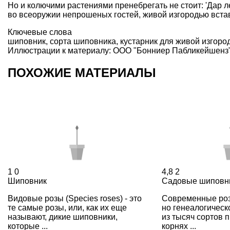
Но и колючими растениями пренебрегать не стоит: 'Дар лет
во всеоружии непрошеных гостей,
живой изгородью
встав
Ключевые слова
шиповник
,
сорта шиповника
,
кустарник для живой изгоро
Иллюстрации к материалу: ООО "Бонниер Пабликейшенз
ПОХОЖИЕ МАТЕРИАЛЫ
1
0
4,8
2
Шиповник
Садовые шиповн
Видовые розы (Species roses) - это
Современные ро
те самые розы, или, как их еще
но генеалогическ
называют, дикие шиповники,
из тысяч сортов 
которые ...
корнях ...