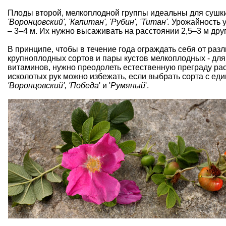
Плоды второй, мелкоплодной группы идеальны для сушки.
'Воронцовский', 'Капитан', 'Рубин', 'Титан'.
Урожайность у 
– 3–4 м. Их нужно высаживать на расстоянии 2,5–3 м друг
В принципе, чтобы в течение года ограждать себя от разл
крупноплодных сортов и пары кустов мелкоплодных - для
витаминов, нужно преодолеть естественную преграду ра
исколотых рук можно избежать, если выбрать сорта с ед
'Воронцовский', 'Победа
' и '
Румяный
'.