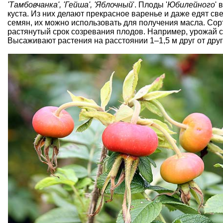
'Тамбовчанка', 'Гейша', 'Яблочный
'. Плоды '
Юбилейного
' 
куста. Из них делают прекрасное варенье и даже едят с
семян, их можно использовать для получения масла. Сорта
растянутый срок созревания плодов. Например, урожай с 
Высаживают растения на расстоянии 1–1,5 м друг от друг