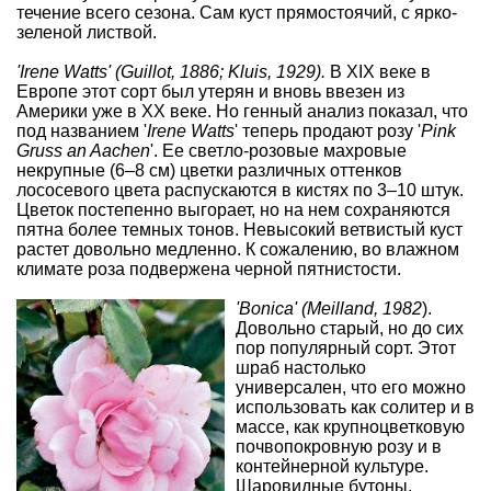
течение всего сезона. Сам куст прямостоячий, с ярко-
зеленой листвой.
'Irene Watts' (Guillot, 1886; Kluis, 1929).
В XIX веке в
Европе этот сорт был утерян и вновь ввезен из
Америки уже в ХХ веке. Но генный анализ показал, что
под названием '
Irene Watts
' теперь продают розу '
Pink
Gruss an Aachen
'. Ее светло-розовые махровые
некрупные (6–8 см) цветки различных оттенков
лососевого цвета распускаются в кистях по 3–10 штук.
Цветок постепенно выгорает, но на нем сохраняются
пятна более темных тонов. Невысокий ветвистый куст
растет довольно медленно. К сожалению, во влажном
климате роза подвержена
черной пятнистости
.
'Bonica' (Meilland, 1982
).
Довольно старый, но до сих
пор популярный сорт. Этот
шраб настолько
универсален, что его можно
использовать как
солитер
и в
массе, как крупноцветковую
почвопокровную розу и в
контейнерной культуре.
Шаровидные бутоны,