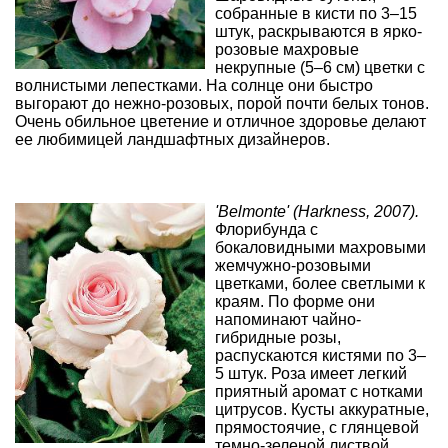
собранные в кисти по 3–15
штук, раскрываются в ярко-
розовые махровые
некрупные (5–6 см) цветки с
волнистыми лепестками. На солнце они быстро
выгорают до нежно-розовых, порой почти белых тонов.
Очень обильное цветение и отличное здоровье делают
ее любимицей ландшафтных дизайнеров.
'Belmonte' (Harkness, 2007).
Флорибунда с
бокаловидными махровыми
жемчужно-розовыми
цветками, более светлыми к
краям. По форме они
напоминают чайно-
гибридные розы,
распускаются кистями по 3–
5 штук. Роза имеет легкий
приятный аромат с нотками
цитрусов. Кусты аккуратные,
прямостоячие, с глянцевой
темно-зеленой листвой.