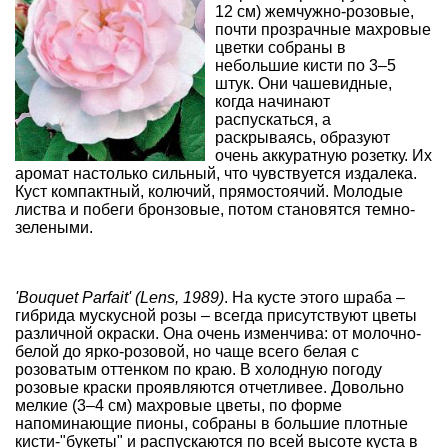
12 см) жемчужно-розовые,
почти прозрачные махровые
цветки собраны в
небольшие кисти по 3–5
штук. Они чашевидные,
когда начинают
распускаться, а
раскрываясь, образуют
очень аккуратную розетку. Их
аромат настолько сильный, что чувствуется издалека.
Куст компактный, колючий, прямостоячий. Молодые
листва и побеги бронзовые, потом становятся темно-
зелеными.
'Bouquet Parfait' (Lens, 1989)
. На кусте этого шраба –
гибрида мускусной розы
– всегда присутствуют цветы
различной окраски. Она очень изменчива: от молочно-
белой до ярко-розовой, но чаще всего белая с
розоватым оттенком по краю. В холодную погоду
розовые краски проявляются отчетливее. Довольно
мелкие (3–4 см) махровые цветы, по форме
напоминающие пионы, собраны в большие плотные
кисти-"букеты" и распускаются по всей высоте куста в