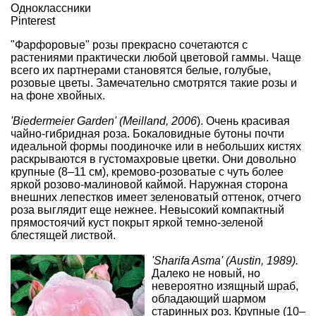
Одноклассники
Pinterest
"Фарфоровые" розы прекрасно сочетаются с
растениями практически любой цветовой гаммы. Чаще
всего их партнерами становятся белые, голубые,
розовые цветы. Замечательно смотрятся такие розы и
на фоне хвойных.
'Biedermeier Garden' (Meilland, 2006
). Очень красивая
чайно-гибридная роза
. Бокаловидные бутоны почти
идеальной формы поодиночке или в небольших кистях
раскрываются в густомахровые цветки. Они довольно
крупные (8–11 см), кремово-розоватые с чуть более
яркой розово-малиновой каймой. Наружная сторона
внешних лепестков имеет зеленоватый оттенок, отчего
роза выглядит еще нежнее. Невысокий компактный
прямостоячий куст покрыт яркой темно-зеленой
блестящей листвой.
'Sharifa Asma' (Austin, 1989).
Далеко не новый, но
невероятно изящный шраб,
обладающий шармом
старинных роз. Крупные (10–