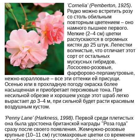
'Cornelia' (Pemberton, 1925)
.
Редко можно встретить розу
со столь обильным
повторным цветением – оно
намного пышнее первого.
Мелкие (2–4 см) цветки
распускаются в огромных
кистях до 25 штук. Лепестки
волнистые, что отличает этот
сорт от остальных
мускусных гибридов
.
Лососево-розовые,
фарфорово-перламутровые,
нежно-коралловые – все эти оттенки ей присущи.
Осенью или в прохладную погоду окраска более
насыщенная и приобретает персиковые тона. При
несильной
обрезке
и хорошем уходе этот шраб легко
вырастает до 3–4 м, при сильной будет расти красивым
воздушным кустом.
'Penny Lane' (Harkness, 1998)
. Первой среди плетистых
она была удостоена британской
награды
"Роза года"
сразу после своего появления. Жемчужно-розовые
крупные (10–11 см) густомахровые цветки со временем