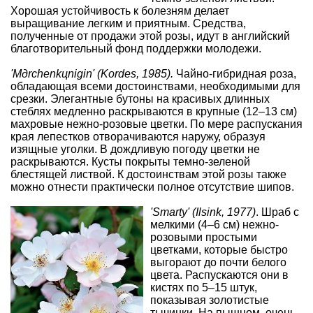
Хорошая устойчивость к болезням делает
выращивание легким и приятным. Средства,
полученные от продажи этой розы, идут в английский
благотворительный фонд поддержки молодежи.
'Mдrchenkцnigin' (Kordes, 1985).
Чайно-гибридная роза,
обладающая всеми достоинствами, необходимыми для
срезки. Элегантные бутоны на красивых длинных
стеблях медленно раскрываются в крупные (12–13 см)
махровые нежно-розовые цветки. По мере распускания
края лепестков отворачиваются наружу, образуя
изящные уголки. В дождливую погоду цветки не
раскрываются. Кусты покрыты темно-зеленой
блестящей листвой. К достоинствам этой розы также
можно отнести практически полное отсутствие шипов.
'Smarty' (Ilsink, 1977)
. Шраб с
мелкими (4–6 см) нежно-
розовыми простыми
цветками, которые быстро
выгорают до почти белого
цвета. Распускаются они в
кистях по 5–15 штук,
показывая золотистые
тычинки. На пышном, очень