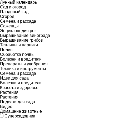
Лунный календарь
Сад и огород
Плодовый сад
Огород
Семена и рассада
Саженцы
Энциклопедия роз
Выращивание винограда
Выращивание грибов
Теплицы и парники
Полив
Обработка почвы
Болезни и вредители
Препараты и удобрения
Техника и инструменты
Семена и рассада
Идеи для сада
Болезни и вредители
Красота и здоровье
Растения
Растения
Поделки для сада
Видео
Домашние животные
Суперсадовник