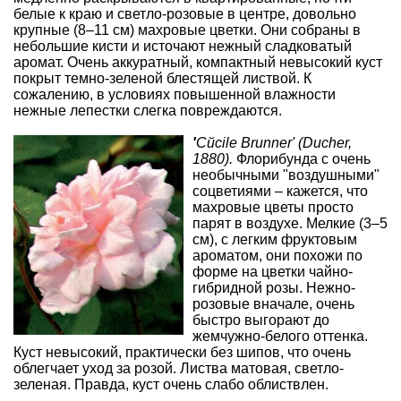
белые к краю и светло-розовые в центре, довольно
крупные (8–11 см) махровые цветки. Они собраны в
небольшие кисти и источают нежный сладковатый
аромат. Очень аккуратный, компактный невысокий куст
покрыт темно-зеленой блестящей листвой. К
сожалению, в условиях повышенной влажности
нежные лепестки слегка повреждаются.
'
Cйcile Brunner' (Ducher,
1880).
Флорибунда с очень
необычными "воздушными"
соцветиями – кажется, что
махровые цветы просто
парят в воздухе. Мелкие (3–5
см), с легким фруктовым
ароматом, они похожи по
форме на цветки чайно-
гибридной розы. Нежно-
розовые вначале, очень
быстро выгорают до
жемчужно-белого оттенка.
Куст невысокий, практически без шипов, что очень
облегчает уход за розой. Листва матовая, светло-
зеленая. Правда, куст очень слабо облиствлен.