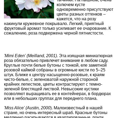
колючем кусте
одновременно присутствуют
цветы разных оттенков –
кажется, что на розу
накинули кружевное покрывало. Легкий, приятный
фруктовый аромат только усиливает ее очарование. К
сожалению, роза подвержена черной пятнистости.
'
Mimi Eden' (Meilland, 2001).
Эта изящная миниатюрная
роза обязательно привлечет внимание в любом саду.
Круглые почти белые бутоны с тонкой, еле заметной
розовой каймой собраны в огромные кисти по 5–25
штук. Ближе к центру насыщенно-розовые, к краям
чисто-белые, с зеленоватой наружной стороной
крайних лепестков, цветы контрастируют с темно-
зеленой блестящей листвой. Невысокие кустики
позволяют выращивать ее в контейнерах, в
бордюрах
или в небольших группах для переднего плана.
'Miss Alice' (Austin, 2000
). Малоизвестный в нашей
стране, но очень интересный шраб. Красные бутоны
медленно раскрываются в квартированные, почти