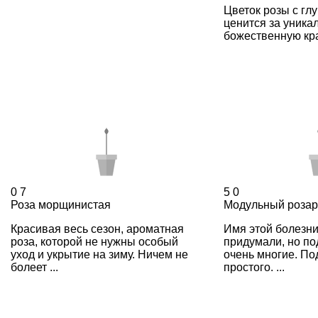
Цветок розы с гл
ценится за уника
божественную крас
0
7
5
0
Роза морщинистая
Модульный роза
Красивая весь сезон, ароматная
Имя этой болезни
роза, которой не нужны особый
придумали, но п
уход и укрытие на зиму. Ничем не
очень многие. По
болеет ...
простого. ...