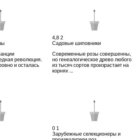
4,8
2
зы
Садовые шиповники
ранции
Современные розы совершенны,
едная революция.
но генеалогическое древо любого
ровно и осталась
из тысяч сортов произрастает на
корнях ...
0
1
Зарубежные селекционеры и
производители роз