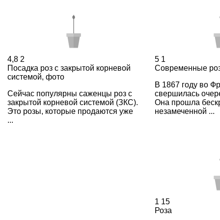
4,8
2
5
1
Посадка роз с закрытой корневой
Современные ро
системой, фото
В 1867 году во Ф
Сейчас популярны саженцы роз с
свершилась очер
закрытой корневой системой (ЗКС).
Она прошла беск
Это розы, которые продаются уже
незамеченной ...
...
1
15
Роза