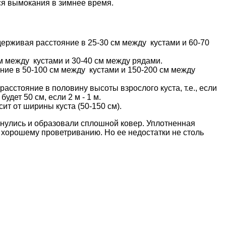
тся вымокания в зимнее время.
ерживая расстояние в 25-30 см между кустами и 60-70
 между кустами и 30-40 см между рядами.
ние в 50-100 см между кустами и 150-200 см между
сстояние в половину высоты взрослого куста, т.е., если
удет 50 см, если 2 м - 1 м.
ит от ширины куста (50-150 см).
кнулись и образовали сплошной ковер. Уплотненная
 хорошему проветриванию. Но ее недостатки не столь