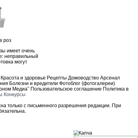
в роз
зы имеет очень
е: неправильный
отовка могут
Красота и здоровье
Рецепты
Домоводство
Арсенал
ения
Болезни и вредители
Фотоблог (фотогалереи)
роном Медиа"
Пользовательское соглашение
Политика в
ы
Конкурсы
на только с письменного разрешения редакции. При
язательна.