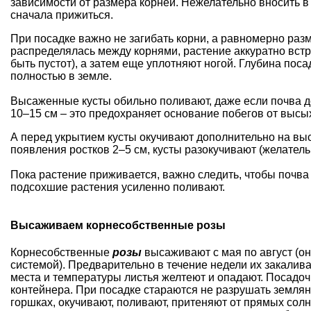
зависимости от размера корней. Нежелательно вносить 
сначала прижиться.
При посадке важно не загибать корни, а равномерно раз
распределялась между корнями, растение аккуратно встр
быть пустот), а затем еще уплотняют ногой. Глубина пос
полностью в земле.
Высаженные кусты обильно поливают, даже если почва д
10–15 см – это предохраняет основание побегов от высы
А перед укрытием кусты окучивают дополнительно на высо
появления ростков 2–5 см, кусты разокучивают (желател
Пока растение приживается, важно следить, чтобы почва
подсохшие растения усиленно поливают.
Высаживаем корнесобственные розы
Корнесобственные
розы
высаживают с мая по август (о
системой). Предварительно в течение недели их закалива
места и температуры листья желтеют и опадают. Посадо
контейнера. При посадке стараются не разрушать земляно
горшках, окучивают, поливают, притеняют от прямых со