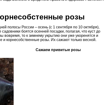
корнесобстенные розы
ей полосы России – осень (с 1 сентября по 10 октября),
е садовники боятся осенней посадки, полагая, что куст до
ны вовремя, то к зимнему укрытию они уже укоренятся и
е и корнесобственные розы. Их сажают только весной.
Сажаем привитые розы