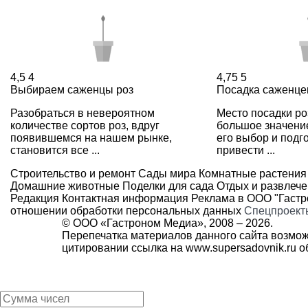
4,5
4
4,75
5
Выбираем саженцы роз
Посадка саженце
Разобраться в невероятном
Место посадки ро
количестве сортов роз, вдруг
большое значени
появившемся на нашем рынке,
его выбор и подг
становится все ...
привести ...
Строительство и ремонт
Сады мира
Комнатные растения
Домашние животные
Поделки для сада
Отдых и развлеч
Редакция
Контактная информация
Реклама в ООО "Гаст
отношении обработки персональных данных
Спецпроект
© ООО «Гастроном Медиа», 2008 –
2026.
Перепечатка материалов данного сайта возмож
цитировании ссылка на
www.supersadovnik.ru
об