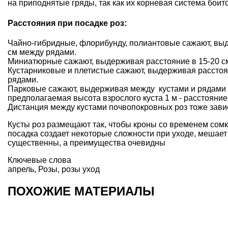
на приподнятые гряды, так как их корневая система бои
Расстояния при посадке роз:
Чайно-гибридные, флорибунду, полиантовые сажают, выд
см между рядами.
Миниатюрные сажают, выдерживая расстояние в 15-20 см
Кустарниковые и плетистые сажают, выдерживая расстоя
рядами.
Парковые сажают, выдерживая между кустами и рядами ра
предполагаемая высота взрослого куста 1 м - расстояние б
Дистанция между кустами почвопокровных роз тоже завис
Кусты роз размещают так, чтобы кроны со временем сом
посадка создает некоторые сложности при уходе, мешает
существенны, а преимущества очевидны
Ключевые слова
апрель
,
Розы
,
розы уход
ПОХОЖИЕ МАТЕРИАЛЫ