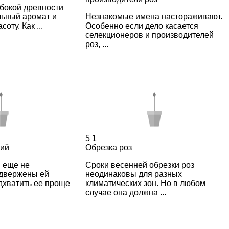
убокой древности
льный аромат и
Незнакомые имена настораживают.
оту. Как ...
Особенно если дело касается
селекционеров и производителей
роз, ...
5
1
рий
Обрезка роз
 еще не
Сроки весенней обрезки роз
одвержены ей
неодинаковы для разных
дхватить ее проще
климатических зон. Но в любом
случае она должна ...