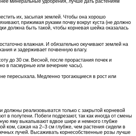
в нее минеральные удобрения, лучше дать растениям
местить их, засыпая землей. Чтобы она хорошо
яхивают, прижимая руками почву вокруг куста (не должно
адки должна быть такой, чтобы корневая шейка оказалась
остаточно влажная. И обязательно окучивают землей на
хания и задерживает почвенную влагу.
ту до 30 см. Весной, после прорастания почек и
ьно в пасмурные или вечерние часы).
 не пересыхала. Медленно трогающиеся в рост или
ни должны реализовыватся только с закрытой корневой
ют в полутени. Побеги подрезают, так как иногда от смены
чную яму выкапывают вдвое шире и немного глубже
й ком, сажая на 2–3 см глубже, чем растения сидели в
лнечных лучей. Высаживать корнесобственные розы лучше