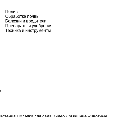
Полив
Обработка почвы
Болезни и вредители
Препараты и удобрения
Техника и инструменты
а
астения
Поделки для сада
Видео
Домашние животные