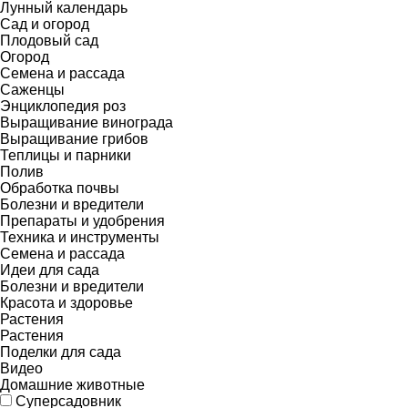
Лунный календарь
Сад и огород
Плодовый сад
Огород
Семена и рассада
Саженцы
Энциклопедия роз
Выращивание винограда
Выращивание грибов
Теплицы и парники
Полив
Обработка почвы
Болезни и вредители
Препараты и удобрения
Техника и инструменты
Семена и рассада
Идеи для сада
Болезни и вредители
Красота и здоровье
Растения
Растения
Поделки для сада
Видео
Домашние животные
Суперсадовник