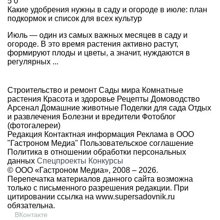
5
0
Какие удобрения нужны в саду и огороде в июле: план
подкормок и список для всех культур
Июль — один из самых важных месяцев в саду и
огороде. В это время растения активно растут,
формируют плоды и цветы, а значит, нуждаются в
регулярных ...
Строительство и ремонт
Сады мира
Комнатные
растения
Красота и здоровье
Рецепты
Домоводство
Арсенал
Домашние животные
Поделки для сада
Отдых
и развлечения
Болезни и вредители
Фотоблог
(фотогалереи)
Редакция
Контактная информация
Реклама в ООО
"Гастроном Медиа"
Пользовательское соглашение
Политика в отношении обработки персональных
данных
Спецпроекты
Конкурсы
© ООО «Гастроном Медиа», 2008 –
2026.
Перепечатка материалов данного сайта возможна
только с письменного разрешения редакции. При
цитировании ссылка на
www.supersadovnik.ru
обязательна.
ВКонтакте