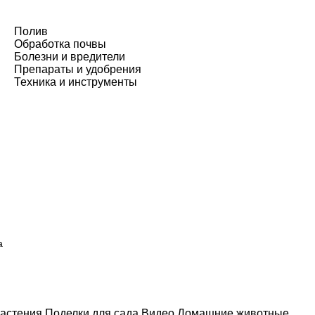
Полив
Обработка почвы
Болезни и вредители
Препараты и удобрения
Техника и инструменты
а
астения
Поделки для сада
Видео
Домашние животные