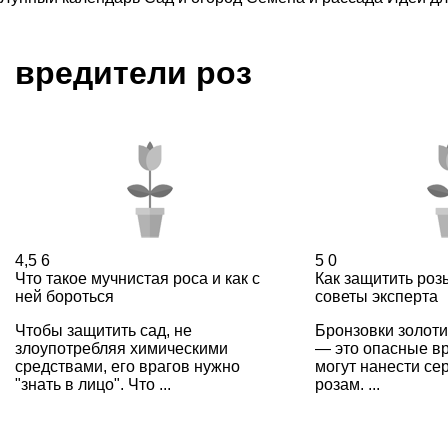
вредители роз
4,5
6
5
0
Что такое мучнистая роса и как с
Как защитить роз
ней бороться
советы эксперта
Чтобы защитить сад, не
Бронзовки золоти
злоупотребляя химическими
— это опасные вр
средствами, его врагов нужно
могут нанести се
"знать в лицо". Что ...
розам. ...