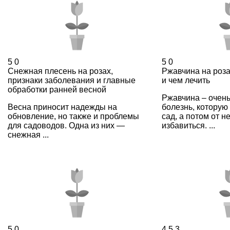
5
0
5
0
Снежная плесень на розах,
Ржавчина на роза
признаки заболевания и главные
и чем лечить
обработки ранней весной
Ржавчина – очень
Весна приносит надежды на
болезнь, которую 
обновление, но также и проблемы
сад, а потом от н
для садоводов. Одна из них —
избавиться. ...
снежная ...
5
0
4,5
3