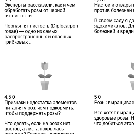
Эксперты рассказали, как и чем
Настои и отвары
обработать розы от черной
против болезней 
пятнистости
В своем саду я д
Черная пятнистость (Diplocarpon
ядохимикатов. Дл
rosae) — одно из самых
болезней и вреди
распространённых и опасных
...
грибковых ...
4,5
0
5
0
Признаки недостатка элементов
Розы: выращивае
питания у роз: чем подкормить,
Все хотят выращ
чтобы поддержать розы?
здоровые розы. Н
Что делать, если на розах нет
что добиться этого
цветов, а листа покрылась