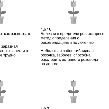
4,67
0
х: как распознать
Болезни и вредители роз: экспресс-
метод определения с
рекомендациями по лечению
 заразная
легко занести в
Небольшая чайно-гибридная
ее трудно
розочка, заболев, способна
расстроить истинного розовода
на долгое ...
4,5
3