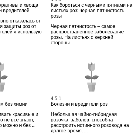
 крапивы и хвоща
Как бороться с черными пятнами на
и вредителей
листьях роз: черная пятнистость
розы
авно отказалась от
я защиты роз от
Черная пятнистость – самое
телей я использую
распространенное заболевание
розы. На листьях с верхней
стороны ...
4,5
1
м без химии
Болезни и вредители роз
ивать красивые и
Небольшая чайно-гибридная
о не все знают,
розочка, заболев, способна
 можно и без ...
расстроить истинного розовода на
долгое время. ...