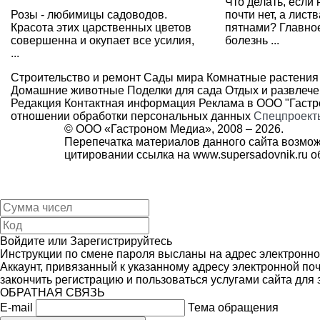
Что делать, если 
Розы - любимицы садоводов.
почти нет, а лист
Красота этих царственных цветов
пятнами? Главное
совершенна и окупает все усилия,
болезнь ...
...
Строительство и ремонт
Сады мира
Комнатные растения
Домашние животные
Поделки для сада
Отдых и развлеч
Редакция
Контактная информация
Реклама в ООО "Гаст
отношении обработки персональных данных
Спецпроект
© ООО «Гастроном Медиа», 2008 –
2026.
Перепечатка материалов данного сайта возмож
цитировании ссылка на
www.supersadovnik.ru
об
Войдите
или
Зарегистрируйтесь
Инструкции по смене пароля высланы на адрес электронно
Аккаунт, привязанный к указанному адресу электронной поч
закончить регистрацию и пользоваться услугами сайта для
ОБРАТНАЯ СВЯЗЬ
E-mail
Тема обращения