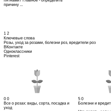
пятнами? Главное - определить
причину ...
1
2
Ключевые слова
Розы
,
уход за розами
,
болезни роз
,
вредители роз
ВКонтакте
Одноклассники
Pinterest
0
0
5
0
Все о розах: виды, сорта, посадка и
Болезни и вредит
уход