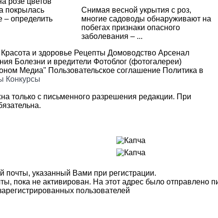
на розе цветов
ва покрылась
Снимая весной укрытия с роз,
 – определить
многие садоводы обнаруживают на
побегах признаки опасного
заболевания – ...
Красота и здоровье
Рецепты
Домоводство
Арсенал
ения
Болезни и вредители
Фотоблог (фотогалереи)
роном Медиа"
Пользовательское соглашение
Политика в
ы
Конкурсы
на только с письменного разрешения редакции. При
язательна.
й почты, указанный Вами при регистрации.
ты, пока не активирован. На этот адрес было отправлено п
 зарегистрированных пользователей