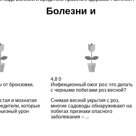
Болезни и
4,8
0
ы от бронзовки,
Инфекционный ожог роз: что делать
с черными побегами роз весной?
стая и мохнатая
Снимая весной укрытия с роз,
едители, которые
многие садоводы обнаруживают на
рьезный урон
побегах признаки опасного
заболевания – ...