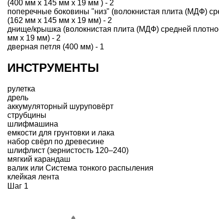
(400 мм х 145 мм х 19 мм ) - 2
поперечные боковины "низ" (волокнистая плита (МДФ) ср
(162 мм х 145 мм х 19 мм) - 2
днище/крышка (волокнистая плита (МДФ) средней плотнос
мм х 19 мм) - 2
дверная петля (400 мм) - 1
ИНСТРУМЕНТЫ
рулетка
дрель
аккумуляторный шуруповёрт
струбцины
шлифмашина
емкости для грунтовки и лака
набор свёрл по древесине
шлифлист (зернистость 120–240)
мягкий карандаш
валик или Система тонкого распыления
клейкая лента
Шаг 1