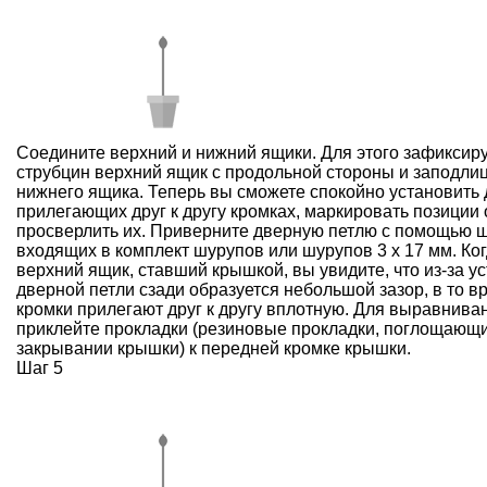
Соедините верхний и нижний ящики. Для этого зафиксир
струбцин верхний ящик с продольной стороны и заподлиц
нижнего ящика. Теперь вы сможете спокойно установить
прилегающих друг к другу кромках, маркировать позиции 
просверлить их. Приверните дверную петлю с помощью 
входящих в комплект шурупов или шурупов 3 x 17 мм. Ког
верхний ящик, ставший крышкой, вы увидите, что из-за у
дверной петли сзади образуется небольшой зазор, в то в
кромки прилегают друг к другу вплотную. Для выравнива
приклейте прокладки (резиновые прокладки, поглощающ
закрывании крышки) к передней кромке крышки.
Шаг 5