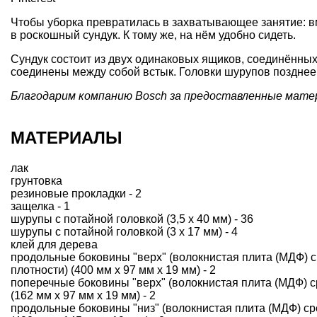
Чтобы уборка превратилась в захватывающее занятие: в
в роскошный сундук. К тому же, на нём удобно сидеть.
Сундук состоит из двух одинаковых ящиков, соединённых
соединены между собой встык. Головки шурупов поздне
Благодарим компанию Bosch за предоставленные мат
МАТЕРИАЛЫ
лак
грунтовка
резиновые прокладки - 2
защелка - 1
шурупы с потайной головкой (3,5 x 40 мм) - 36
шурупы с потайной головкой (3 x 17 мм) - 4
клей для дерева
продольные боковины "верх" (волокнистая плита (МДФ) 
плотности) (400 мм х 97 мм х 19 мм) - 2
поперечные боковины "верх" (волокнистая плита (МДФ) с
(162 мм х 97 мм х 19 мм) - 2
продольные боковины "низ" (волокнистая плита (МДФ) ср