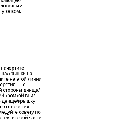
с помощью
налогичным
 уголком.
 начертите
ища/крышки на
лите на этой линии
верстия — с
й стороны днища/
ей кромкой вниз
е днище/крышку
ез отверстия с
ледуйте совету по
ения второй части