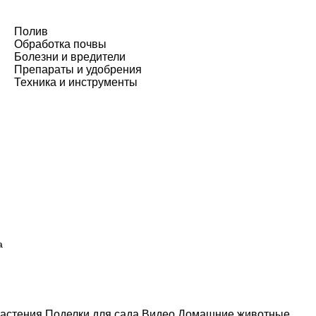
Полив
Обработка почвы
Болезни и вредители
Препараты и удобрения
Техника и инструменты
а
астения
Поделки для сада
Видео
Домашние животные