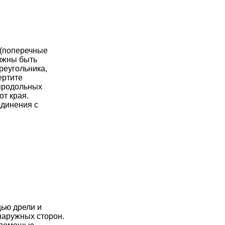
 (поперечные
олжны быть
реугольника,
ертите
продольных
от края.
единения с
ью дрели и
наружных сторон.