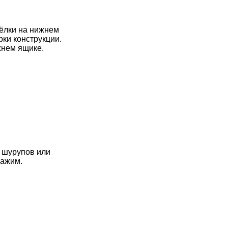
щёлки на нижнем
ки конструкции.
жнем ящике.
 шурупов или
зажим.