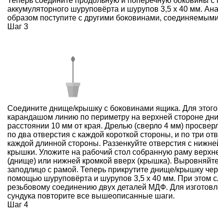
Теперь соедините продольную и поперечную боковины 
аккумуляторного шуруповёрта и шурупов 3,5 x 40 мм. А
образом поступите с другими боковинами, соединяемыми
Шаг 3
Соедините днище/крышку с боковинами ящика. Для этого
карандашом линию по периметру на верхней стороне дн
расстоянии 10 мм от края. Дрелью (сверло 4 мм) просвер
по два отверстия с каждой короткой стороны, и по три от
каждой длинной стороны. Раззенкуйте отверстия с нижне
крышки. Уложите на рабочий стол собранную раму верхн
(днище) или нижней кромкой вверх (крышка). Выровняйт
заподлицо с рамой. Теперь прикрутите днище/крышку чер
помощью шуруповёрта и шурупов 3,5 x 40 мм. При этом с
резьбовому соединению двух деталей МДФ. Для изготовл
сундука повторите все вышеописанные шаги.
Шаг 4