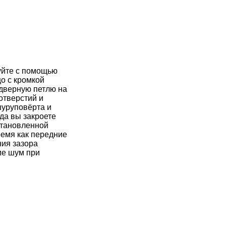
уйте с помощью
о с кромкой
 дверную петлю на
отверстий и
шуруповёрта и
да вы закроете
становленной
ремя как передние
ния зазора
ие шум при