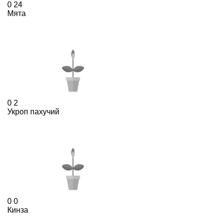
0
24
Мята
0
2
Укроп пахучий
0
0
Кинза