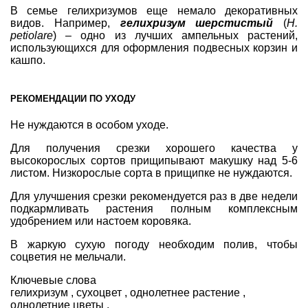
В семье гелихризумов еще немало декоративных
видов. Например,
гелихризум шерстистый
(
H.
petiolare
) – одно из лучших ампельных растений,
использующихся для оформления подвесных корзин и
кашпо.
РЕКОМЕНДАЦИИ ПО УХОДУ
Не нуждаются в особом уходе.
Для получения срезки хорошего качества у
высокорослых сортов прищипывают макушку над 5-6
листом. Низкорослые сорта в прищипке не нуждаются.
Для улучшения срезки рекомендуется раз в две недели
подкармливать растения полным комплексным
удобрением или настоем коровяка.
В жаркую сухую погоду необходим полив, чтобы
соцветия не мельчали.
Ключевые слова
гелихризум
,
сухоцвет
,
однолетнее растение
,
однолетние цветы
,