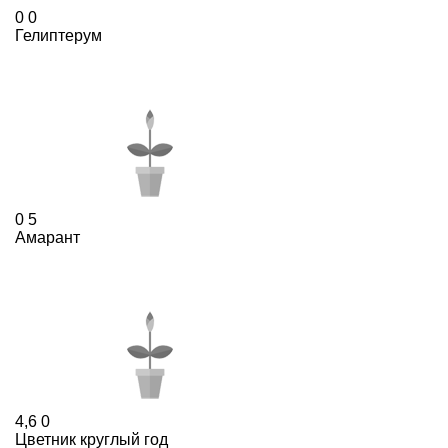
0
0
Гелиптерум
0
5
Амарант
4,6
0
Цветник круглый год