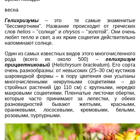
весна
Гелихризумы
– это те самые знаменитые
"бессмертники". Название происходит от греческих
слов
helios
– "солнце" и
chrysos
– "золотой". Они очень
любят тепло и свет, а их яркие соцветия действительно
напоминают солнце.
Один из самых известных видов этого многочисленного
рода (всего их около 500) –
гелихризум
прицветниковый
(
Helichrysum bracteatum
). Его сорта
очень разнообразны: от невысоких (25–30 см) кустиков
шаровидной формы – в пору цветения они усыпаны
многочисленными некрупными соцветиями – до
стройных растений (до 110 см) с крупными, нередко
махровыми соцветиями. Пленчатые листочки обертки,
которые часто принимают за лепестки, у обеих
разновидностей бывают желтыми, красными,
оранжевыми, лососевыми, кремовыми, белыми,
розовыми, пурпурными.