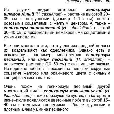
Helichrysum bracteatum
Из других видов интересен
гелихризум
шлемовидный
(
Н. сassianum
) – растение высотой 20–
35 см с некрупными (диаметр 1–1,5 см) нежно-
розовыми соцветиями с желтым центром. А также –
гелихризум шилолистный
(
H. subulifolium
), высотой
30–40 см, с ярко-желтыми немахровыми соцветиями и
узкими листьями.
Все они многолетники, но в условиях средней полосы
их возделывают как однолетники. Однако есть и
исключения, например, многолетник
гелихризум
песчаный
, или
цмин песчаный
(
H. arenarium
), –
невысокое растение (10–50 см) с сизыми листочками.
На вершине побегов – похожие на шишечки некрупные
соцветия желтого или оранжевого цвета с сильным
специфическим запахом.
Очень похож на гелихризум песчаный другой
многолетний вид –
гелихризум тянь-шаньский
(
H.
thianshanicum
), также образующий кустик, на котором в
июне–июле появляются цветочные побеги высотой 15–
40 см с желтыми соцветиями – более крупными и
плотными, чем у цмина песчаного.