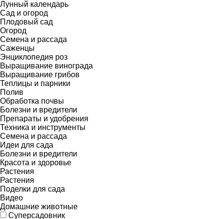
Лунный календарь
Сад и огород
Плодовый сад
Огород
Семена и рассада
Саженцы
Энциклопедия роз
Выращивание винограда
Выращивание грибов
Теплицы и парники
Полив
Обработка почвы
Болезни и вредители
Препараты и удобрения
Техника и инструменты
Семена и рассада
Идеи для сада
Болезни и вредители
Красота и здоровье
Растения
Растения
Поделки для сада
Видео
Домашние животные
Суперсадовник