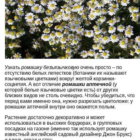
Узнать
ромашку безъязычковую
очень просто – по
отсутствию белых лепестков (ботаники их называют
язычковыми цветками) вокруг желтой корзинки-
соцветия. А вот отличие
ромашки аптечной
(у
которой белые язычковые цветки есть) от других
близких видов не столь очевидно. Чтобы убедиться, что
перед вами именно она, нужно разрезать цветоложе: у
ромашки аптечной внутри оно окажется полым.
Растение достаточно декоративно и может
использоваться в высоких бордюрах, в групповых
посадках на газоне (именно так использует ромашку
известный английский садовый дизайнер Джон Брукс)
и вдоль оград и стен.