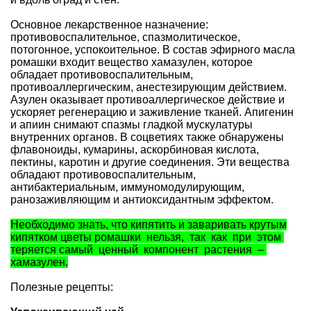
Основное лекарственное назначение:
противовоспалительное, спазмолитическое,
потогонное, успокоительное. В состав эфирного масла
ромашки входит вещество хамазулен, которое
обладает противовоспалительным,
противоаллергическим, анестезирующим действием.
Азулен оказывает противоаллергическое действие и
ускоряет регенерацию и заживление тканей. Апигенин
и апиин снимают спазмы гладкой мускулатуры
внутренних органов. В соцветиях также обнаружены
флавоноиды, кумарины, аскорбиновая кислота,
пектины, каротин и другие соединения. Эти вещества
обладают противовоспалительным,
антибактериальным, иммуномодулирующим,
ранозаживляющим и антиоксидантным эффектом.
Необходимо знать, что кипятить и заваривать крутым
кипятком цветы ромашки нельзя, так как при этом
теряется самый ценный компонент растения –
хамазулен.
Полезные рецепты: