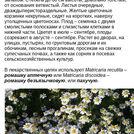
от основания ветвистый. Листья очередные,
дваждыперистораздельные. Желтые цветочные
корзинки некрупные, сидят на коротких, наверху
утолщенных цветоносах. Плод – семянка с двумя
смолистыми полосками и слизистыми клетками в
нижней части. Цветет в июле – сентябре, плоды
созревают в августе – сентябре. Растет во дворах, на
улицах, пустырях, по грунтовым дорогам и их
обочинам, лесным прогалинам, просекам на свежих
супесчаных почвах, а также как сорняк в посевах
сельскохозяйственных культур.
В лекарственных целях используют
Matricaria recutita
–
ромашку аптечную
или
Matricaria discoidea
–
ромашку безъязычковую
, или
пахучую
.