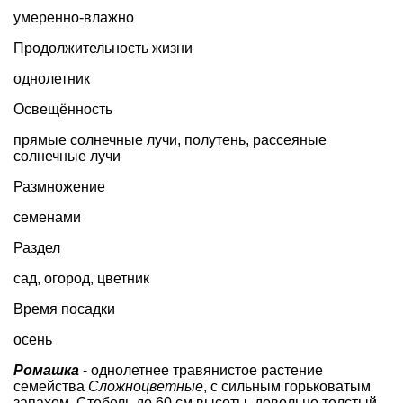
умеренно-влажно
Продолжительность жизни
однолетник
Освещённость
прямые солнечные лучи, полутень, рассеяные
солнечные лучи
Размножение
семенами
Раздел
сад
,
огород
,
цветник
Время посадки
осень
Ромашка
- однолетнее травянистое растение
семейства
Cложноцветные
, с сильным горьковатым
запахом. Стебель до 60 см высоты, довольно толстый,