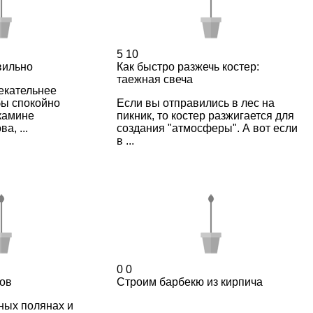
5
10
вильно
Как быстро разжечь костер:
таежная свеча
екательнее
бы спокойно
Если вы отправились в лес на
 камине
пикник, то костер разжигается для
а, ...
создания "атмосферы". А вот если
в ...
0
0
ов
Строим барбекю из кирпича
сных полянах и