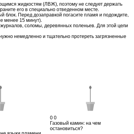
ющимся жидкостям (ЛВЖ), поэтому не следует держать
раните его в специально отведенном месте.
й блок. Перед дозаправкой погасите пламя и подождите,
е менее 15 минут).
 журналов, соломы, деревянных поленьев. Для этой цели
 нужно немедленно и тщательно протереть загрязненные
0
0
Газовый камин: на чем
остановиться?
не языки пламени