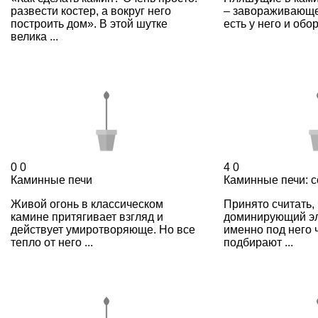
развести костер, а вокруг него
– завораживающе
построить дом». В этой шутке
есть у него и обор
велика ...
0
0
4
0
Каминные печи
Каминные печи: с
Живой огонь в классическом
Принято считать, 
камине притягивает взгляд и
доминирующий эл
действует умиротворяюще. Но все
именно под него 
тепло от него ...
подбирают ...