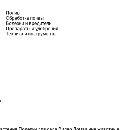
Полив
Обработка почвы
Болезни и вредители
Препараты и удобрения
Техника и инструменты
а
астения
Поделки для сада
Видео
Домашние животные