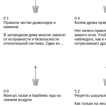
0
1
0
4
Правила чистки дымоходов и
Колем дрова пра
каминов
Нет ничего привл
В загородном доме многое зависит
живого огня. Что
от исправности и безопасности
наблюдать, как в
отопительной системы. Один из ...
потрескивают дров
0
0
5
2
Мангал, казан и барбекю: еда на
Рецепты шашлык
свежем воздухе
Как только на ле