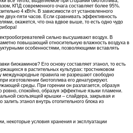
ки все тепло, выделяемое при сгорании биотоплива,
разом, КПД современного очага составляет более 95%.
ительно 4 кВт/ч. В зависимости от установленного
ие двух-пяти часов. Если сравнивать эффективность
елями
, окажется, что она вдвое выше, то есть одно чудо
рибора!
лектрообогревателей сильно высушивают воздух. В
езаметно повышающий относительную влажность воздуха в
труктурными особенностями, позволяющими вставлять
вки биокаминов? Его основу составляет этанол, то есть
ержащихся в растительных культурах: тростниковом
ьку международные правила не разрешают свободно
 при изготовлении биотоплива его денатурируют.
жающей среды. При горении он разлагается, образуя
во ровно, спокойно, образуя эффектные языки пламени.
альной скользящей крышки – слайдера, закрывая и
о залить этанол внутрь отопительного блока из
ии, некоторые условия хранения и эксплуатации