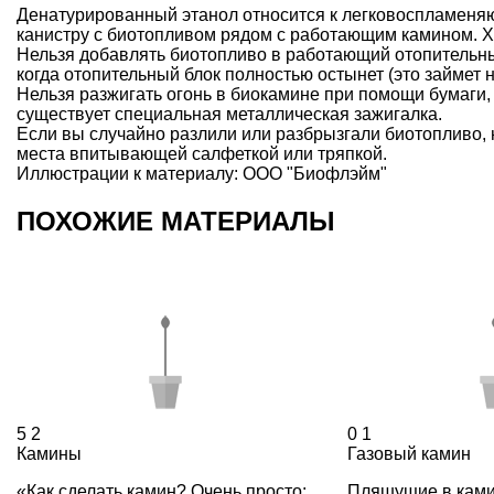
Денатурированный этанол относится к легковоспламеня
канистру с биотопливом рядом с работающим камином. Х
Нельзя добавлять биотопливо в работающий отопительны
когда отопительный блок полностью остынет (это займет н
Нельзя разжигать огонь в биокамине при помощи бумаги,
существует специальная металлическая зажигалка.
Если вы случайно разлили или разбрызгали биотопливо,
места впитывающей салфеткой или тряпкой.
Иллюстрации к материалу: ООО "Биофлэйм"
ПОХОЖИЕ МАТЕРИАЛЫ
5
2
0
1
Камины
Газовый камин
«Как сделать камин? Очень просто:
Пляшущие в ками