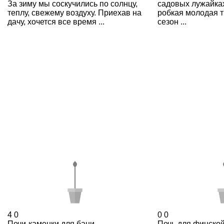
За зиму мы соскучились по солнцу,
садовых лужайка
теплу, свежему воздуху. Приехав на
робкая молодая т
дачу, хочется все время ...
сезон ...
4
0
0
0
Печи-каменки для бани
Печь для финско