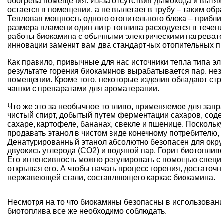
обогрева помещения. Из-за отсутствия дымохода и вытяж
остается в помещении, а не вылетает в трубу – таким об
Тепловая мощность одного отопительного блока – приблиз
размера пламени один литр топлива расходуется в течен
работы биокамина с обычными
электрическими нагреват
инновации заменит вам два стандартных отопительных п
Как правило, привычные для нас источники тепла типа э
результате горения биокаминов вырабатывается пар, н
помещении. Кроме того, некоторые изделия обладают с
чашки с препаратами для ароматерапии.
Что же это за необычное топливо, применяемое для запра
чистый спирт, добытый путем ферментации сахаров, сод
сахаре, картофеле, бананах, свекле и пшенице. Поскол
продавать этанол в чистом виде конечному потребителю,
Денатурированный этанол абсолютно безопасен для окру
двуокись углерода (CO2) и водяной пар. Горит биотопли
Его интенсивность можно регулировать с помощью специ
открывая его. А чтобы начать процесс горения, достаточн
нержавеющей стали, составляющего каркас биокамина.
Несмотря на то что биокамины безопасны в использован
биотоплива все же необходимо соблюдать.