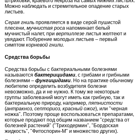
штриховки, краевого некроза на самых нижних листьях.
Можно наблюдать и стремительное опадение старых
листьев.
Серая гниль
проявляется в виде серой пушистой
плесени,
мучнистая роса
напоминает белый
мучнистый налет, при
вертиллезе
листья желтеют и
увядают. Побурение молодых листьев – первый
симптом
корневой гнили.
Средства борьбы
Средства борьбы с бактериальными болезнями
называются
бактерицидами
, с грибами и грибными
болезнями –
фунгицидами
. Но на практике обычному
любителю определить возбудителя болезни
невозможно, да и не нужно. К тому же некоторые
группы заболеваний могут иметь как грибную, так и
бактериальную природу, например,
пятнистости
(
антракноз, септориоз, красный ожог
), или "черная
ножка". Поэтому проще воспользоваться препаратами,
которые продают под общим названием "средства от
болезней растений" ("Триходермин", "Бордоская
жидкость", "Фитоспорин-М" и множество других).