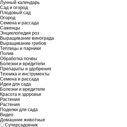
Лунный календарь
Сад и огород
Плодовый сад
Огород
Семена и рассада
Саженцы
Энциклопедия роз
Выращивание винограда
Выращивание грибов
Теплицы и парники
Полив
Обработка почвы
Болезни и вредители
Препараты и удобрения
Техника и инструменты
Семена и рассада
Идеи для сада
Болезни и вредители
Красота и здоровье
Растения
Растения
Поделки для сада
Видео
Домашние животные
Суперсадовник