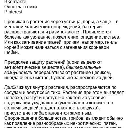
ВКонтакте
Одноклассники
Pinterest
Проникая в растения через устьица, поры, а чаще – в
местах механических повреждений, бактерии
распространяются и размножаются. Проявляется
болезнь как увядание, пожелтение, опадение листьев.
Или как загнивание тканей, причем, например, гниль
корней может начинаться с загнивания корневой
шейки.
Преодолев защиту растений (а они выделяют
антисептические вещества),
бактериальные
возбудители
перерабатывают растение целиком,
иногда очень быстро, буквально за несколько дней.
Грибы
живут внутри растения, распространяются по
сосудам и ведут себя тихо. Растения при этом выглядят
неплохо, растут и цветут. Но как только условия
содержания ухудшаются (уменьшается количество
солнечных дней, падает влажность воздуха),
присутствие гриба становится заметным.
Спороношение большинства грибов выглядит обычно
как появление разнообразных некротических пятен,