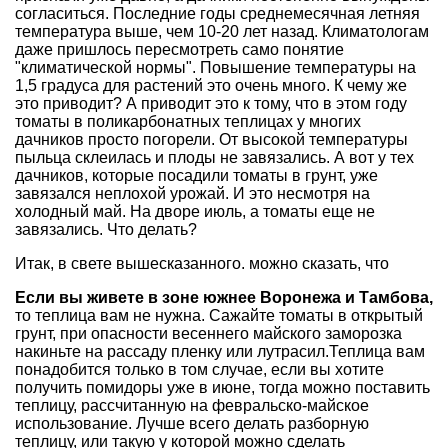
согласиться. Последние годы среднемесячная летняя
температура выше, чем 10-20 лет назад. Климатологам
даже пришлось пересмотреть само понятие
"
климатической нормы
". Повышение температуры на
1,5 градуса для растений это очень много. К чему же
это приводит? А приводит это к тому, что в этом году
томаты в поликарбонатных теплицах у многих
дачников просто погорели. От высокой температуры
пыльца склеилась и плоды не завязались. А вот у тех
дачников, которые посадили томаты в грунт, уже
завязался неплохой урожай. И это несмотря на
холодный май.
На дворе июль, а томаты еще не
завязались. Что делать?
Итак, в свете вышесказанного. можно сказать, что
Если вы живете в зоне южнее Воронежа и Тамбова,
то теплица вам не нужна. Сажайте томаты в открытый
грунт, при опасности весеннего майского заморозка
накиньте на рассаду пленку или лутрасил.Теплица вам
понадобится только в том случае, если вы хотите
получить помидоры уже в июне, тогда можно поставить
теплицу, рассчитанную на февральско-майское
использование. Лучше всего делать разборную
теплицу, или такую у которой можно сделать