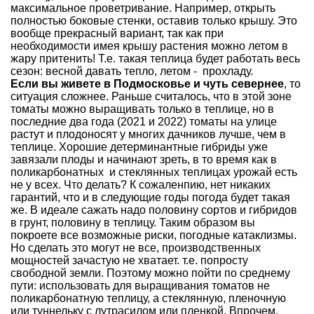
максимальное проветривание. Например, открыть
полностью боковые стенки, оставив только крышу. Это
вообще прекрасный вариант, так как при
необходимости имея крышу растения можно летом в
жару притенить! Т.е. такая теплица будет работать весь
сезон: весной давать тепло, летом - прохладу.
Если вы живете в Подмосковье и чуть севернее
, то
ситуация сложнее. Раньше считалось, что в этой зоне
томаты можно выращивать только в теплице, но в
последние два года (2021 и 2022) томаты на улице
растут и плодоносят у многих дачников лучше, чем в
теплице. Хорошие детерминантные гибриды уже
завязали плоды и начинают зреть, в то время как в
поликарбонатных и стеклянных теплицах урожай есть
не у всех. Что делать? К сожаленпию, нет никаких
гарантий, что и в следующие годы погода будет такая
же. В идеале сажать надо половину сортов и гибридов
в грунт, половину в теплицу. Таким образом вы
покроете все возможные риски, погодные катаклизмы.
Но сделать это могут не все, производственных
мощностей зачастую не хватает. т.е. попросту
свободной земли. Поэтому можно пойти по среднему
пути: использовать для выращивания томатов не
поликарбонатную теплицу, а стеклянную, пленочную
или туннельку с лутрасилом или пленкой. Впрочем,