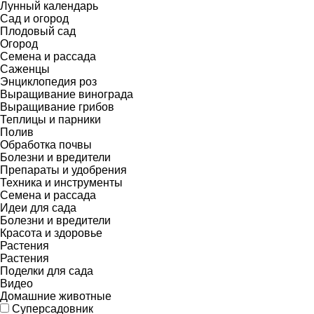
Лунный календарь
Сад и огород
Плодовый сад
Огород
Семена и рассада
Саженцы
Энциклопедия роз
Выращивание винограда
Выращивание грибов
Теплицы и парники
Полив
Обработка почвы
Болезни и вредители
Препараты и удобрения
Техника и инструменты
Семена и рассада
Идеи для сада
Болезни и вредители
Красота и здоровье
Растения
Растения
Поделки для сада
Видео
Домашние животные
Суперсадовник