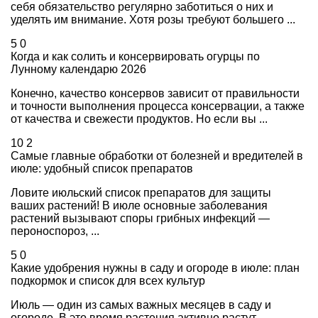
себя обязательство регулярно заботиться о них и
уделять им внимание. Хотя розы требуют большего ...
5
0
Когда и как солить и консервировать огурцы по
Лунному календарю 2026
Конечно, качество консервов зависит от правильности
и точности выполнения процесса консервации, а также
от качества и свежести продуктов. Но если вы ...
10
2
Самые главные обработки от болезней и вредителей в
июле: удобный список препаратов
Ловите июльский список препаратов для защиты
ваших растений! В июле основные заболевания
растений вызывают споры грибных инфекций —
пероноспороз, ...
5
0
Какие удобрения нужны в саду и огороде в июле: план
подкормок и список для всех культур
Июль — один из самых важных месяцев в саду и
огороде. В это время растения активно растут,