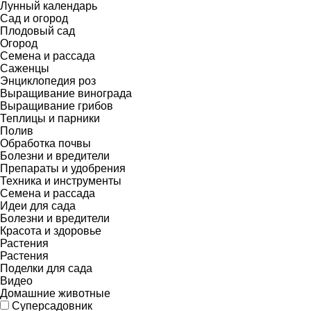
Лунный календарь
Сад и огород
Плодовый сад
Огород
Семена и рассада
Саженцы
Энциклопедия роз
Выращивание винограда
Выращивание грибов
Теплицы и парники
Полив
Обработка почвы
Болезни и вредители
Препараты и удобрения
Техника и инструменты
Семена и рассада
Идеи для сада
Болезни и вредители
Красота и здоровье
Растения
Растения
Поделки для сада
Видео
Домашние животные
Суперсадовник