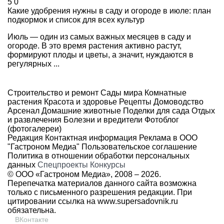
5
0
Какие удобрения нужны в саду и огороде в июле: план
подкормок и список для всех культур
Июль — один из самых важных месяцев в саду и
огороде. В это время растения активно растут,
формируют плоды и цветы, а значит, нуждаются в
регулярных ...
Строительство и ремонт
Сады мира
Комнатные
растения
Красота и здоровье
Рецепты
Домоводство
Арсенал
Домашние животные
Поделки для сада
Отдых
и развлечения
Болезни и вредители
Фотоблог
(фотогалереи)
Редакция
Контактная информация
Реклама в ООО
"Гастроном Медиа"
Пользовательское соглашение
Политика в отношении обработки персональных
данных
Спецпроекты
Конкурсы
© ООО «Гастроном Медиа», 2008 –
2026.
Перепечатка материалов данного сайта возможна
только с письменного разрешения редакции. При
цитировании ссылка на
www.supersadovnik.ru
обязательна.
ВКонтакте