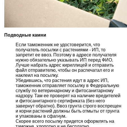
Подводные камни
Если таможенник не удостоверится, что
получатель посылки с растениями - ИП, то
запретит ее ввоз. Поэтому в адресе получателя
нужно обязательно указывать ИП перед ФИО.
Лучше набрать адрес кириллицей и отправить
файл отправителю, чтобы он распечатал его и
наклеил на посылку.
Убедившись, что растения идут в адрес ИП,
таможенник отправляет посылку в Федеральную
службу по ветеринарному и фитосанитарному
надзору. Там ее проверят на наличие
вредителей
и фитосанитарного сертификата (без него
завернут обратно). Ввоз грунта строго воспрещен
и корни растений должны быть
отмыты от грунта
и упакованы в сфагнум.
Скорее всего посылку придется оформлять на
таможне, хлопотно и не бесплатно.