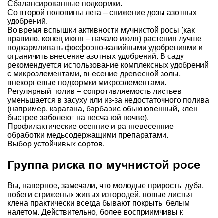
Сбалансированные подкормки.
Со второй половины лета – снижение дозы азотных
удобрений.
Во время вспышки активности мучнистой росы (как
правило, конец июня – начало июля) растения лучше
подкармливать фосфорно-калийными удобрениями и
ограничить внесение азотных удобрений. В саду
рекомендуется использование комплексных удобрений
с микроэлементами, внесение древесной золы,
внекорневые подкормки микроэлементами.
Регулярный полив – сопротивляемость листьев
уменьшается в засуху или из-за недостаточного полива
(например, карагана, барбарис обыкновенный, клен
быстрее заболеют на песчаной почве).
Профилактические осенние и ранневесенние
обработки медьсодержащими препаратами.
Выбор устойчивых сортов.
Группа риска по мучнистой росе
Вы, наверное, замечали, что молодые приросты дуба,
побеги стриженых живых изгородей, новые листья
клена практически всегда бывают покрыты белым
налетом. Действительно, более восприимчивы к