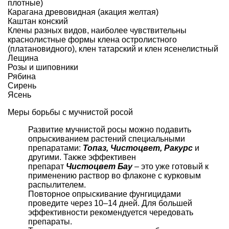
плотные)
Карагана древовидная (акация желтая)
Каштан конский
Клены разных видов, наиболее чувствительны
краснолистные формы клена остролистного
(платановидного), клен татарский и клен ясенелистный
Лещина
Розы и шиповники
Рябина
Сирень
Ясень
Меры борьбы с мучнистой росой
Развитие мучнистой росы можно подавить
опрыскиванием растений специальными
препаратами:
Топаз, Чистоцвет, Ракурс
и
другими. Также эффективен
препарат
Чистоцвет Бау
– это уже готовый к
применению раствор во флаконе с курковым
распылителем.
Повторное опрыскивание фунгицидами
проведите через 10–14 дней. Для большей
эффективности рекомендуется чередовать
препараты.