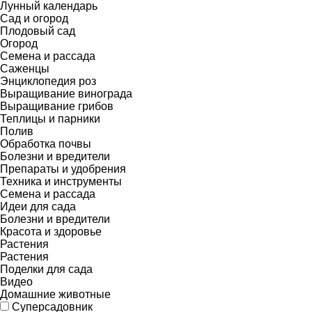
Лунный календарь
Сад и огород
Плодовый сад
Огород
Семена и рассада
Саженцы
Энциклопедия роз
Выращивание винограда
Выращивание грибов
Теплицы и парники
Полив
Обработка почвы
Болезни и вредители
Препараты и удобрения
Техника и инструменты
Семена и рассада
Идеи для сада
Болезни и вредители
Красота и здоровье
Растения
Растения
Поделки для сада
Видео
Домашние животные
Суперсадовник