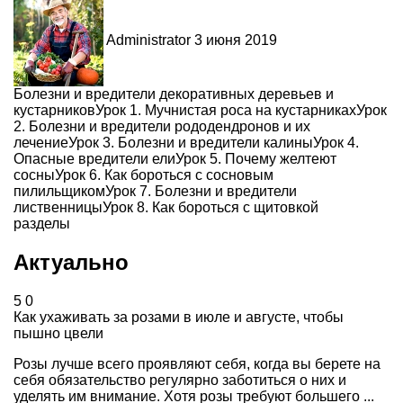
Administrator
3 июня 2019
Болезни и вредители декоративных деревьев и
кустарников
Урок
1
.
Мучнистая роса на кустарниках
Урок
2
.
Болезни и вредители рододендронов и их
лечение
Урок
3
.
Болезни и вредители калины
Урок
4
.
Опасные вредители ели
Урок
5
.
Почему желтеют
сосны
Урок
6
.
Как бороться с сосновым
пилильщиком
Урок
7
.
Болезни и вредители
лиственницы
Урок
8
.
Как бороться с щитовкой
разделы
Актуально
5
0
Как ухаживать за розами в июле и августе, чтобы
пышно цвели
Розы лучше всего проявляют себя, когда вы берете на
себя обязательство регулярно заботиться о них и
уделять им внимание. Хотя розы требуют большего ...