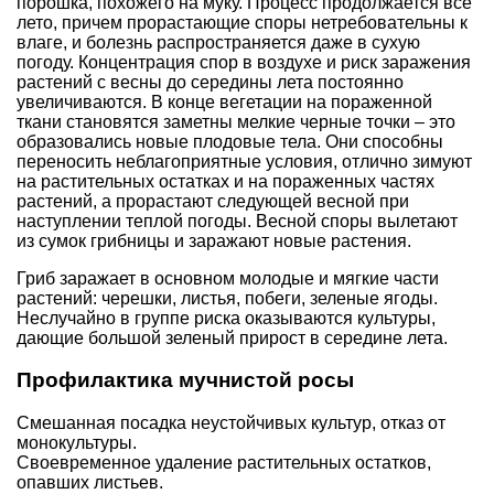
порошка, похожего на муку. Процесс продолжается все
лето, причем прорастающие споры нетребовательны к
влаге, и болезнь распространяется даже в сухую
погоду. Концентрация спор в воздухе и риск заражения
растений с весны до середины лета постоянно
увеличиваются. В конце вегетации на пораженной
ткани становятся заметны мелкие черные точки – это
образовались новые плодовые тела. Они способны
переносить неблагоприятные условия, отлично зимуют
на растительных остатках и на пораженных частях
растений, а прорастают следующей весной при
наступлении теплой погоды. Весной споры вылетают
из сумок грибницы и заражают новые растения.
Гриб заражает в основном молодые и мягкие части
растений: черешки, листья, побеги, зеленые ягоды.
Неслучайно в группе риска оказываются культуры,
дающие большой зеленый прирост в середине лета.
Профилактика мучнистой росы
Смешанная посадка неустойчивых культур, отказ от
монокультуры.
Своевременное удаление растительных остатков,
опавших листьев.