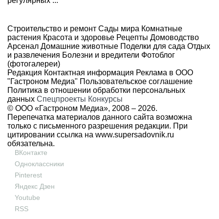
регулярных ...
Строительство и ремонт
Сады мира
Комнатные
растения
Красота и здоровье
Рецепты
Домоводство
Арсенал
Домашние животные
Поделки для сада
Отдых
и развлечения
Болезни и вредители
Фотоблог
(фотогалереи)
Редакция
Контактная информация
Реклама в ООО
"Гастроном Медиа"
Пользовательское соглашение
Политика в отношении обработки персональных
данных
Спецпроекты
Конкурсы
© ООО «Гастроном Медиа», 2008 –
2026.
Перепечатка материалов данного сайта возможна
только с письменного разрешения редакции. При
цитировании ссылка на
www.supersadovnik.ru
обязательна.
ВКонтакте
Одноклассники
Pinterest
Яндекс Дзен
Youtube
RSS