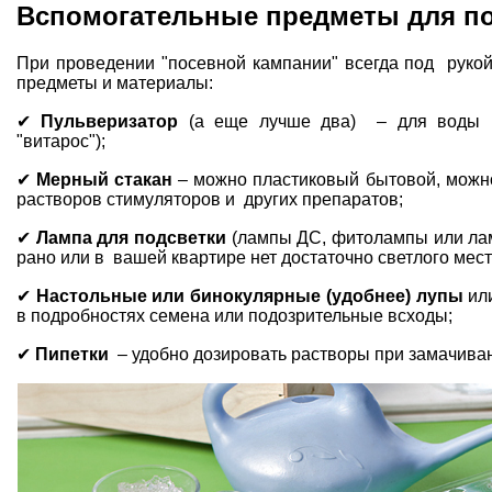
Вспомогательные предметы для по
При проведении "посевной кампании" всегда под руко
предметы и материалы:
✔
Пульверизатор
(а еще лучше два) – для воды и
"витарос");
✔
Мерный стакан
– можно пластиковый бытовой, можно
растворов стимуляторов и других препаратов;
✔
Лампа для подсветки
(лампы ДС, фитолампы или лам
рано или в вашей квартире нет достаточно светлого мес
✔
Настольные или бинокулярные (удобнее) лупы
или
в подробностях семена или подозрительные всходы;
✔
Пипетки
– удобно дозировать растворы при замачива