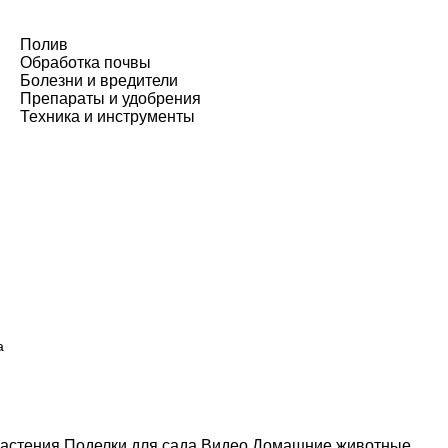
Полив
Обработка почвы
Болезни и вредители
Препараты и удобрения
Техника и инструменты
а
астения
Поделки для сада
Видео
Домашние животные