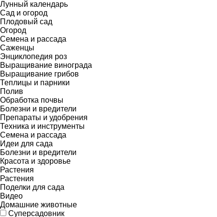
Лунный календарь
Сад и огород
Плодовый сад
Огород
Семена и рассада
Саженцы
Энциклопедия роз
Выращивание винограда
Выращивание грибов
Теплицы и парники
Полив
Обработка почвы
Болезни и вредители
Препараты и удобрения
Техника и инструменты
Семена и рассада
Идеи для сада
Болезни и вредители
Красота и здоровье
Растения
Растения
Поделки для сада
Видео
Домашние животные
Суперсадовник