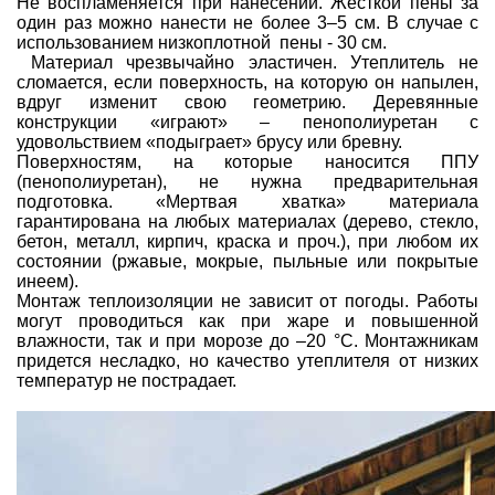
Не воспламеняется при нанесении. Жесткой пены за
один раз можно нанести не более 3–5 см. В случае с
использованием низкоплотной пены - 30 см.
Материал чрезвычайно эластичен. Утеплитель не
сломается, если поверхность, на которую он напылен,
вдруг изменит свою геометрию. Деревянные
конструкции «играют» – пенополиуретан с
удовольствием «подыграет» брусу или бревну.
Поверхностям, на которые наносится ППУ
(пенополиуретан), не нужна предварительная
подготовка. «Мертвая хватка» материала
гарантирована на любых материалах (дерево, стекло,
бетон, металл, кирпич, краска и проч.), при любом их
состоянии (ржавые, мокрые, пыльные или покрытые
инеем).
Монтаж теплоизоляции не зависит от погоды. Работы
могут проводиться как при жаре и повышенной
влажности, так и при морозе до –20 °С. Монтажникам
придется несладко, но качество утеплителя от низких
температур не пострадает.