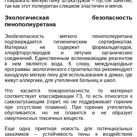
Покрывать мягкую пену штукатуркой – пустое занятие,
так как этот полиуретан слишком эластичен и мягок.
Экологическая безопасность
пенополиуретана
Экобезопасность мягкого пенополиуретана
подтверждается
гигиеническим сертификатом
.
Материал не содержит формальдегидов,
хлорфторуглеродов и летучих органических
соединений. Единственным вспенивающим реагентом
в нем является вода. К слову, международные
программы экологического строительства рекомендуют
канадскую мягкую пену для использования в домах, где
живут аллергики, для утепления больниц и школ.
Что касается пожароопасности, то материал
соответствует классификации Г3, то есть относится к
самозатухающим (горит, но не поддерживает горение
при отсутствии пламени). При горении утеплитель
обугливается, но не плавится и не образует
смертоносных токсичных веществ.
Еще одна приятная новость для потенциальных
заказчиков – устойчивость пены к воздействию