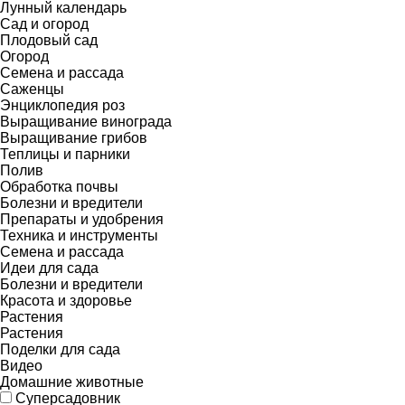
Лунный календарь
Сад и огород
Плодовый сад
Огород
Семена и рассада
Саженцы
Энциклопедия роз
Выращивание винограда
Выращивание грибов
Теплицы и парники
Полив
Обработка почвы
Болезни и вредители
Препараты и удобрения
Техника и инструменты
Семена и рассада
Идеи для сада
Болезни и вредители
Красота и здоровье
Растения
Растения
Поделки для сада
Видео
Домашние животные
Суперсадовник