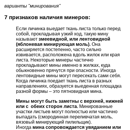
варианты "минирования"
7 признаков наличия минеров:
Если личинка выедает ткань листа только перед
собой, прокладывая узкий ход, такую мину
называют
змеевидной, или лентовидной
(яблоневая минирующая моль).
Она
расширяется постепенно, часто сильно
извивается, расположена вдоль жилок или края
листа. Некоторые минеры частично
прокладывают мины именно в жилках, куда
обыкновенно прячутся при опасности. Иногда
лентовидные мины могут пересекать сами себя.
Когда личинка поедает ткань листа в разных
направлениях, образуется выеденная площадка
разной формы – это пятновидная мина.
Мины могут быть заметны с верхней, нижней
или с обеих сторон листа.
Минированные
участки листьев могут полностью или частично
выпадать (смородинная переливчатая моль,
вязовый минирующий пилильщик).
Иногда
мина сопровождается увяданием или