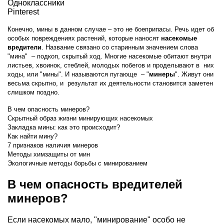
Одноклассники
Pinterest
Конечно, мины в данном случае – это не боеприпасы. Речь идет об
особых повреждениях растений, которые наносят
насекомые
вредители
. Название связано со старинным значением слова
"мина" – подкоп, скрытый ход. Многие насекомые обитают внутри
листьев, хвоинок, стеблей, молодых побегов и проделывают в них
ходы, или "мины". И называются пугающе – "
минеры
". Живут они
весьма скрытно, и результат их деятельности становится заметен
слишком поздно.
В чем опасность минеров?
Скрытный образ жизни минирующих насекомых
Закладка мины: как это происходит?
Как найти мину?
7 признаков наличия минеров
Методы химзащиты от мин
Экологичные методы борьбы с минированием
В чем опасность вредителей
минеров?
Если насекомых мало, "минирование" особо не