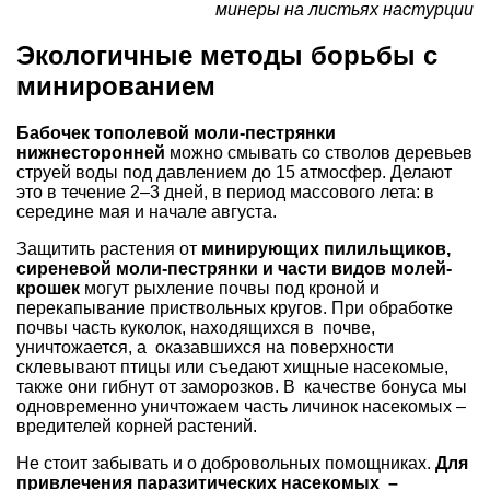
минеры на листьях настурции
Экологичные методы борьбы с
минированием
Бабочек тополевой моли-пестрянки
нижнесторонней
можно смывать со стволов деревьев
струей воды под давлением до 15 атмосфер. Делают
это в течение 2–3 дней, в период массового лета: в
середине мая и начале августа.
Защитить растения от
минирующих пилильщиков,
сиреневой моли-пестрянки и части видов молей-
крошек
могут рыхление почвы под кроной и
перекапывание приствольных кругов. При обработке
почвы часть куколок, находящихся в почве,
уничтожается, а оказавшихся на поверхности
склевывают птицы или съедают хищные насекомые,
также они гибнут от заморозков. В качестве бонуса мы
одновременно уничтожаем часть личинок насекомых –
вредителей корней растений.
Не стоит забывать и о добровольных помощниках.
Для
привлечения паразитических насекомых –