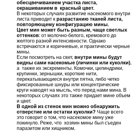
обесцвечиванием участка листа,
окрашиванием в красный цвет.
В некоторых случаях развитие насекомого внутри
листа приводит к
разрастанию тканей листа,
повторяющему конфигурацию мины.
Цвет мин может быть разным, чаще светлых
оттенков
: от молочно-белого, кремового до
желтого разной интенсивности. Однако
встречаются и коричневые, и практически черные
мины.
Если посмотреть на свет,
внутри мины будут
видны сами насекомые (личинки или куколки)
,
а также их экскременты. Комочки, цилиндрики,
крупинки, зернышки, короткие нити,
перекатывающиеся внутри пятна, либо четко
фиксированные шнуры или концентрические
круги наводят на мысль, что перед нами мина. В
некоторых случаях это также придает мине объем
и цвет.
В одной из стенок мин можно обнаружить
отверстие или остатки куколки?
Чаще всего
это говорит о том, что насекомое мину уже
покинуло. Реже, что хозяин мины был съеден
паразитом или хищником.