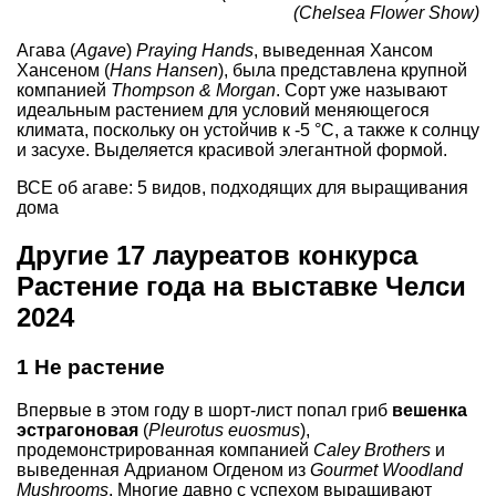
(Chelsea Flower Show)
Агава (
Agave
)
Praying Hands
, выведенная Хансом
Хансеном (
Hans Hansen
), была представлена крупной
компанией
Thompson & Morgan
. Сорт уже называют
идеальным растением для условий меняющегося
климата, поскольку он устойчив к -5 °C, а также к солнцу
и засухе. Выделяется красивой элегантной формой.
ВСЕ об агаве: 5 видов, подходящих для выращивания
дома
Другие 17 лауреатов конкурса
Растение года на выставке Челси
2024
1 Не растение
Впервые в этом году в шорт-лист попал гриб
вешенка
эстрагоновая
(
Pleurotus euosmus
),
продемонстрированная компанией
Caley Brothers
и
выведенная Адрианом Огденом из
Gourmet Woodland
Mushrooms
. Многие давно с успехом выращивают