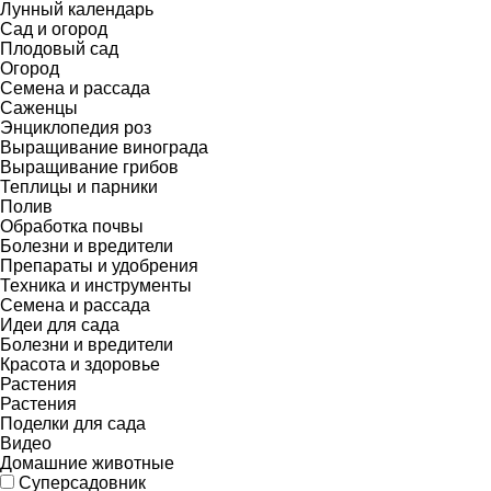
Лунный календарь
Сад и огород
Плодовый сад
Огород
Семена и рассада
Саженцы
Энциклопедия роз
Выращивание винограда
Выращивание грибов
Теплицы и парники
Полив
Обработка почвы
Болезни и вредители
Препараты и удобрения
Техника и инструменты
Семена и рассада
Идеи для сада
Болезни и вредители
Красота и здоровье
Растения
Растения
Поделки для сада
Видео
Домашние животные
Суперсадовник