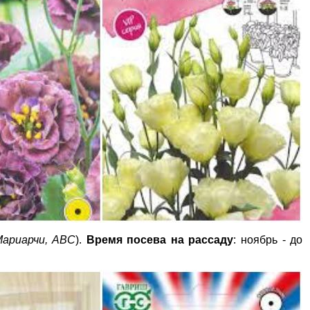
ариарчи, ABC
).
Время посева на рассаду
: ноябрь - до