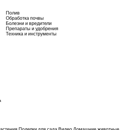
Полив
Обработка почвы
Болезни и вредители
Препараты и удобрения
Техника и инструменты
а
астения
Поделки для сада
Видео
Домашние животные