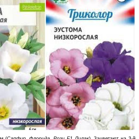
м (
Сапфир, Флорида, Рози F1 Лилак
). Зацветают на 3-й