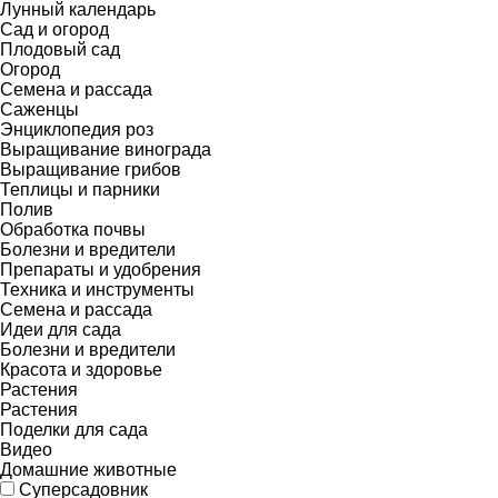
Лунный календарь
Сад и огород
Плодовый сад
Огород
Семена и рассада
Саженцы
Энциклопедия роз
Выращивание винограда
Выращивание грибов
Теплицы и парники
Полив
Обработка почвы
Болезни и вредители
Препараты и удобрения
Техника и инструменты
Семена и рассада
Идеи для сада
Болезни и вредители
Красота и здоровье
Растения
Растения
Поделки для сада
Видео
Домашние животные
Суперсадовник