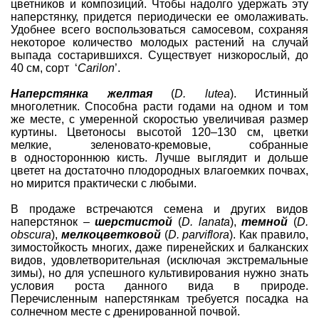
цветников и композиций. Чтобы надолго удержать эту
наперстянку, придется периодически ее омолаживать.
Удобнее всего воспользоваться самосевом, сохраняя
некоторое количество молодых растений на случай
выпада состарившихся. Существует низкорослый, до
40 см, сорт ‘
Carilon
’.
Наперстянка желтая
(
D. lutea
). Истинный
многолетник. Способна расти годами на одном и том
же месте, с умеренной скоростью увеличивая размер
куртины. Цветоносы высотой 120–130 см, цветки
мелкие, зеленовато-кремовые, собранные
в одностороннюю кисть. Лучше выглядит и дольше
цветет на достаточно плодородных влагоемких почвах,
но мирится практически с любыми.
В продаже встречаются семена и других видов
наперстянок –
шерстистой
(
D. lanata
),
темной
(
D.
obscura
),
мелкоцветковой
(
D. parviflora
). Как правило,
зимостойкость многих, даже пиренейских и балканских
видов, удовлетворительная (исключая экстремальные
зимы), но для успешного культивирования нужно знать
условия роста данного вида в природе.
Перечисленным наперстянкам требуется посадка на
солнечном месте с дренированной почвой.