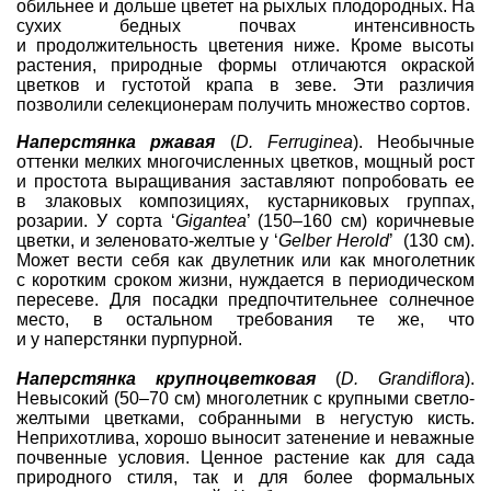
обильнее и дольше цветет на рыхлых плодородных. На
сухих бедных почвах интенсивность
и продолжительность цветения ниже. Кроме высоты
растения, природные формы отличаются окраской
цветков и густотой крапа в зеве. Эти различия
позволили селекционерам получить множество сортов.
Наперстянка ржавая
(
D. Ferruginea
). Необычные
оттенки мелких многочисленных цветков, мощный рост
и простота выращивания заставляют попробовать ее
в злаковых композициях, кустарниковых группах,
розарии. У сорта ‘
Gigantea
’ (150–160 см) коричневые
цветки, и зеленовато-желтые у ‘
Gelber Herold
’ (130 см).
Может вести себя как двулетник или как многолетник
с коротким сроком жизни, нуждается в периодическом
пересеве. Для посадки предпочтительнее солнечное
место, в остальном требования те же, что
и у наперстянки пурпурной.
Наперстянка крупноцветковая
(
D. Grandiflora
).
Невысокий (50–70 см) многолетник с крупными светло-
желтыми цветками, собранными в негустую кисть.
Неприхотлива, хорошо выносит затенение и неважные
почвенные условия. Ценное растение как для сада
природного стиля, так и для более формальных