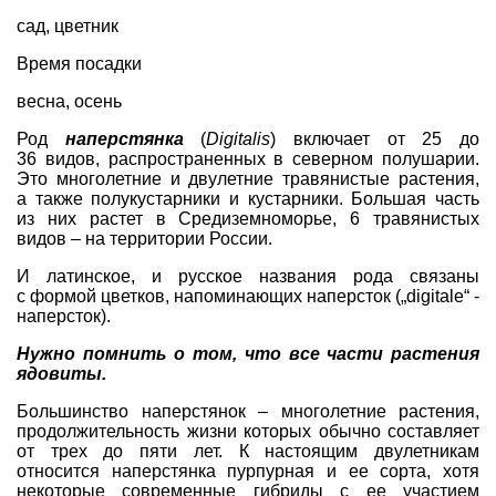
сад
,
цветник
Время посадки
весна, осень
Род
наперстянка
(
Digitalis
) включает от 25 до
36 видов, распространенных в северном полушарии.
Это многолетние и двулетние травянистые растения,
а также полукустарники и кустарники. Большая часть
из них растет в Средиземноморье, 6 травянистых
видов – на территории России.
И латинское, и русское названия рода связаны
с формой цветков, напоминающих наперсток („digitale“ -
наперсток).
Нужно помнить о том, что все части растения
ядовиты.
Большинство наперстянок – многолетние растения,
продолжительность жизни которых обычно составляет
от трех до пяти лет. К настоящим двулетникам
относится наперстянка пурпурная и ее сорта, хотя
некоторые современные гибриды с ее участием