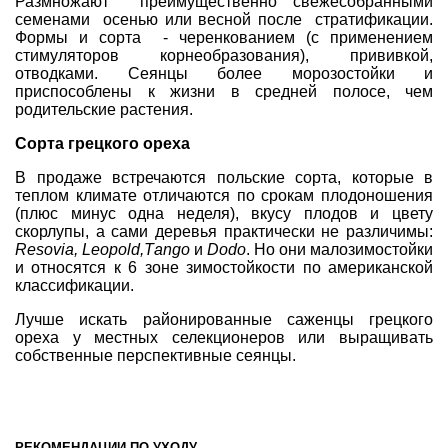
Размножают преимущественно свежесобранными
семенами осенью или весной
после стратификации
.
Формы и сорта -
черенкованием
(с применением
стимуляторов корнеобразования), прививкой,
отводками. Сеянцы более морозостойки и
приспособлены к жизни в средней полосе, чем
родительские растения.
Сорта грецкого ореха
В продаже встречаются польские сорта, которые в
теплом климате отличаются по срокам плодоношения
(плюс минус одна неделя), вкусу плодов и цвету
скорлупы, а сами деревья практически не различимы:
Resovia, Leopold,Тango
и
Dodo
. Но они малозимостойки
и относятся к 6 зоне зимостойкости по американской
классификации.
Лучше искать районированные саженцы грецкого
ореха у местных селекционеров или выращивать
собственные перспективные сеянцы.
РЕКОМЕНДАЦИИ ПО УХОДУ