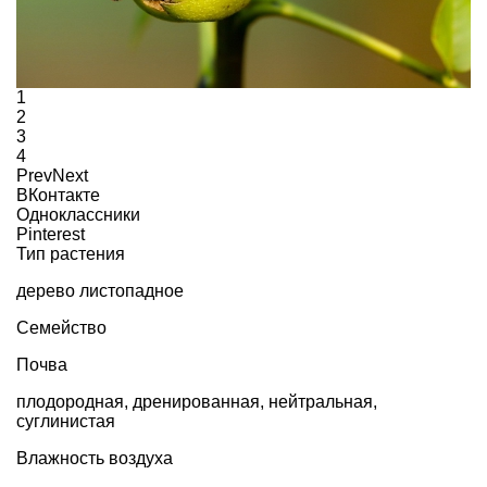
1
2
3
4
Prev
Next
ВКонтакте
Одноклассники
Pinterest
Тип растения
дерево листопадное
Семейство
Почва
плодородная, дренированная, нейтральная,
суглинистая
Влажность воздуха