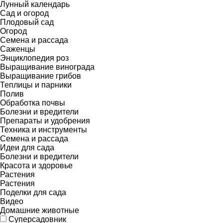
Лунный календарь
Сад и огород
Плодовый сад
Огород
Семена и рассада
Саженцы
Энциклопедия роз
Выращивание винограда
Выращивание грибов
Теплицы и парники
Полив
Обработка почвы
Болезни и вредители
Препараты и удобрения
Техника и инструменты
Семена и рассада
Идеи для сада
Болезни и вредители
Красота и здоровье
Растения
Растения
Поделки для сада
Видео
Домашние животные
Суперсадовник