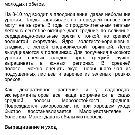
молодых побегов.
На 8-10 год входит в плодоношение, давая небольшие
урожаи. Плоды завязывает, но в средней полосе они
могут не вызреть. В годы с продолжительным теплым
летом в сентябре-октябре дает средние по величине,
сердцевидно-овальные
орехи
с тонкой, но крепкой
волнистой скорлупой. Ядра золотисто-коричневые,
сладкие, с легкой специфической горчинкой. Легко
вылущиваются в половинках. Для получения высокого
урожая
спелых плодов орех грецкий лучше
выращивать в южных регионах. В средней
полосе можно оценить вкус необычного чая из
подсушенных листьев и варенье из зеленых грецких
орехов.
Как
декоративное растение
и у садоводов-
экспериментаторов все чаще встречается в садах
средней полосы. Морозостойкость средняя.
Повреждается
заморозками, но при хорошем уходе
быстро восстанавливается. Малочувствителен к
болезням. Может давать обильную поросль.
Выращивание и уход