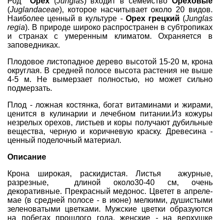
Род
Орех
(
Junglas
) входит в семейство
Ореховые
(
Juglandaceae
), которое насчитывает около 20 видов.
Наиболее ценный в культуре -
Орех грецкий
(
Junglas
regia
). В природе широко распространен в субтропиках
и странах с умеренным климатом. Охраняется в
заповедниках
.
Плодовое листопадное дерево высотой 15-20 м, крона
округлая. В средней полосе высота растения не выше
4-5 м. Не вымерзает полностью, но может сильно
подмерзать.
Плод - ложная костянка, богат витаминами и жирами,
ценится в кулинарии и лечебном питании.Из кожуры
незрелых орехов, листьев и коры получают дубильные
вещества, черную и коричневую краску. Древесина -
ценный
поделочный материал
.
Описание
Крона широкая, раскидистая. Листья ажурные,
разрезные, длиной около30-40 см, очень
декоративные. Прекрасный медонос. Цветет в апреле-
мае (в средней полосе - в июне) мелкими, душистыми
зеленоватыми цветками. Мужские цветки образуются
на побегах прошлого года, женские - на верхушке