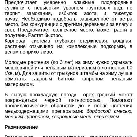
Предпочитает умеренно влажные плодородные
суглинки с невысоким уровнем грунтовых вод, не
терпит замокания, избыток азота и тяжелую
почву. Необходимо подобрать защищенное от ветра
место, без конкуренции с другими деревьями за влагу и
свет. Предпочитает солнечное место, может расти в
полутени. Растет быстро.
Корневая система глубокая стержневая, мощная,
растение отзывчиво на комплексные подкормки, в
целом неприхотливо.
Молодые растения (до 3 лет) на зиму нужно
укрывать
мешковиной или нетканым
материалом
(плотностью 60
г/кв. м). Для защиты от грызунов штамбы на зиму лучше
обмотать садовым бинтом, капроном, нетканым
материалом.
В сырую прохладную погоду орех грецкий может
повреждаться
черной пятнистостью
. Помогают
профилактические обработки до и после цветения
медьсодержащими препаратами:
бордоской смесью,
медным купоросом
, хлорокисью меди, оксихомом
.
Размножение