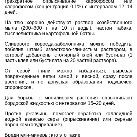
трехкратное опрыскивание карбофосом или
хлорофосом (концентрация 0,1%) с интервалом 12–14
дней.
На
тлю хорошо действуют
раствор хозяйственного
мыла (200–300 г на 10 л воды)
, настои
табака
,
тысячелистника
и картофельной ботвы.
Сливового короеда-заболонника можно победить,
побелив штамб
известково-глинистым раствором, в
который добавлены столярный клей или бустилат (1
часть клея или бустилата на 20 частей раствора).
От серой гнили можно избавиться, вырезая
поврежденные ветки зимой и весной, сразу после
цветения, и не допуская образования подушечек-
спороносов.
Для борьбы с монилиозом растения опрыскивают
бордоской жидкостью с интервалом 15–20 дней.
Против ржавчины
помогает обработка коллоидной
водной взвесью серы (опрыскивание) или серным
порошком (опудривание).
Вредители-минеры: кто это такие