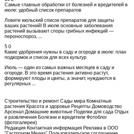
Самые главные обработки от болезней и вредителей в
июле: удобный список препаратов
Ловите июльский список препаратов для защиты
ваших растений! В июле основные заболевания
растений вызывают споры грибных инфекций —
пероноспороз, ...
5
0
Какие удобрения нужны в саду и огороде в июле: план
подкормок и список для всех культур
Июль — один из самых важных месяцев в саду и
огороде. В это время растения активно растут,
формируют плоды и цветы, а значит, нуждаются в
регулярных ...
Строительство и ремонт
Сады мира
Комнатные
растения
Красота и здоровье
Рецепты
Домоводство
Арсенал
Домашние животные
Поделки для сада
Отдых
и развлечения
Болезни и вредители
Фотоблог
(фотогалереи)
Редакция
Контактная информация
Реклама в ООО
"Гастроном Медиа"
Пользовательское соглашение