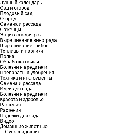
Лунный календарь
Сад и огород
Плодовый сад
Огород
Семена и рассада
Саженцы
Энциклопедия роз
Выращивание винограда
Выращивание грибов
Теплицы и парники
Полив
Обработка почвы
Болезни и вредители
Препараты и удобрения
Техника и инструменты
Семена и рассада
Идеи для сада
Болезни и вредители
Красота и здоровье
Растения
Растения
Поделки для сада
Видео
Домашние животные
Суперсадовник