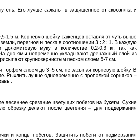
лутень
. Его лучше сажать в защищенное от сквозняка и
,5-1,5 м. Корневую шейку саженцев оставляют чуть выше
емли, перегноя и песка в соотношении 3 : 2 : 1. В каждую
 доломитовую муку в количестве 0,2-0,3 кг, так как
 На дно ямы непременно укладывают дренажный слой из
 присыпают крупнозернистым песком слоем 5-7 см.
и торфом слоем до 3–5 см, не засыпая корневую шейку. В
ние. Рыхлить лучше одновременно
с прополкой сорняков
–
равы.
сле весеннее срезание цветущих побегов на букеты. Сухие
ю обрезку делают после цветения – для поддержания
чки и концы побегов.
Защитить побеги от подмерзания