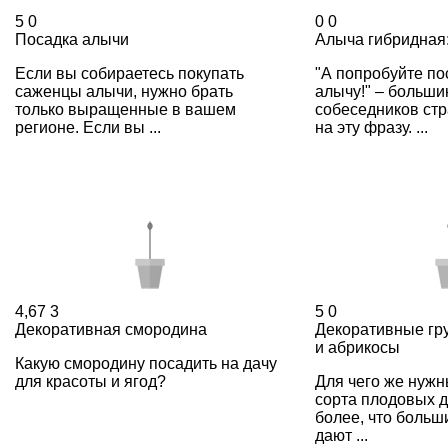
5
0
0
0
Посадка алычи
Алыча гибридная:
Если вы собираетесь покупать
"А попробуйте по
саженцы алычи, нужно брать
алычу!" – больши
только выращенные в вашем
собеседников ст
регионе. Если вы ...
на эту фразу. ...
4,67
3
5
0
Декоративная смородина
Декоративные гр
и абрикосы
Какую смородину посадить на дачу
для красоты и ягод?
Для чего же нуж
сорта плодовых д
более, что больш
дают ...