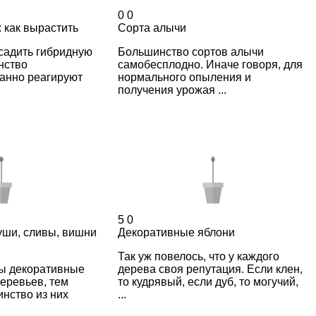
0
0
 как вырастить
Сорта алычи
садить гибридную
Большинство сортов алычи
нство
самобесплодно. Иначе говоря, для
ранно реагируют
нормального опыления и
получения урожая ...
5
0
уши, сливы, вишни
Декоративные яблони
Так уж повелось, что у каждого
ны декоративные
дерева своя репутация. Если клен,
еревьев, тем
то кудрявый, если дуб, то могучий,
инство из них
...