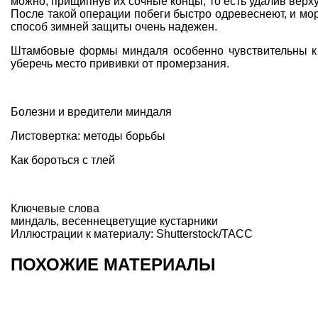
можно, прищипнув их сочные концы, то есть удалив верху
После такой операции побеги быстро одревеснеют, и мор
способ зимней защиты очень надежен.
Штамбовые формы
миндаля особенно чувствительны к
уберечь место прививки от промерзания.
Болезни и вредители миндаля
Листовертка: методы борьбы
Как бороться с тлей
Ключевые слова
миндаль
,
весеннецветущие кустарники
Иллюстрации к материалу: Shutterstock/ТАСС
ПОХОЖИЕ МАТЕРИАЛЫ