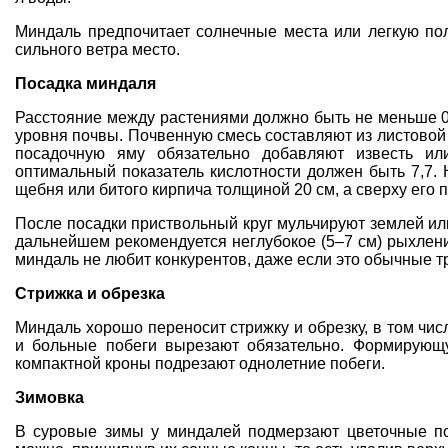
Миндаль предпочитает солнечные места или
легкую по
сильного ветра место.
Посадка миндаля
Расстояние между растениями должно быть не меньше 0
уровня почвы. Почвенную смесь составляют из листовой з
посадочную яму
обязательно добавляют известь или
оптимальный показатель
кислотности
должен быть 7,7.
щебня или битого кирпича толщиной 20 см, а сверху его
После посадки приствольный круг мульчируют землей ил
дальнейшем рекомендуется неглубокое (5–7 см) рыхле
миндаль не любит конкурентов, даже если это обычные т
Стрижка и обрезка
Миндаль хорошо переносит
стрижку и обрезку
, в том чи
и больные
побеги вырезают
обязательно. Формирующу
компактной кроны подрезают однолетние побеги.
Зимовка
В суровые зимы у миндалей подмерзают цветочные по