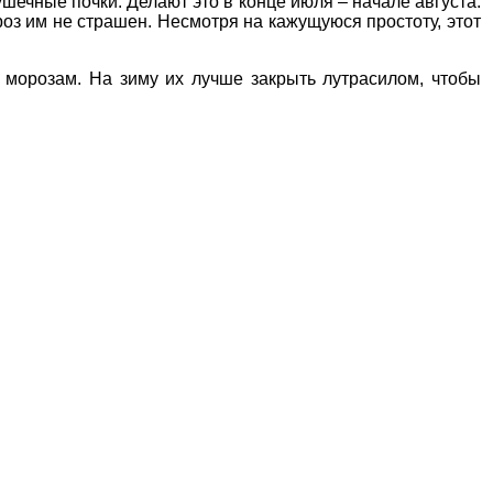
шечные почки. Делают это в конце июля – начале августа.
оз им не страшен. Несмотря на кажущуюся простоту, этот
 морозам. На зиму их лучше
закрыть лутрасилом
, чтобы