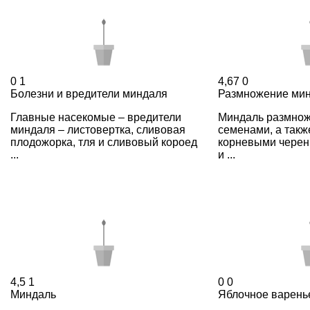
0
1
4,67
0
Болезни и вредители миндаля
Размножение ми
Главные насекомые – вредители
Миндаль размнож
миндаля – листовертка, сливовая
семенами, а такж
плодожорка, тля и сливовый короед
корневыми черен
...
и ...
4,5
1
0
0
Миндаль
Яблочное варень