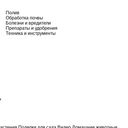
Полив
Обработка почвы
Болезни и вредители
Препараты и удобрения
Техника и инструменты
а
астения
Поделки для сада
Видео
Домашние животные