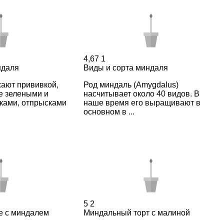
4,67
1
ндаля
Виды и сорта миндаля
ают прививкой,
Род миндаль (Amygdalus)
е зелеными и
насчитывает около 40 видов. В
ками, отпрысками
наше время его выращивают в
основном в ...
5
2
е с миндалем
Миндальный торт с малиной