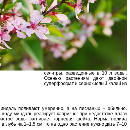
селитры
, разведенные в 10 л воды.
Осенью растениям дают двойной
суперфосфат и сернокислый калий из
миндаль
поливают умеренно, а на песчаных – обильно.
на воду миндаль реагирует капризно: при недостатке влаги
застое воды загнивает корневая шейка. Норма полива
вглубь на 1–1,5 см, то на одно растение нужно дать 7–10