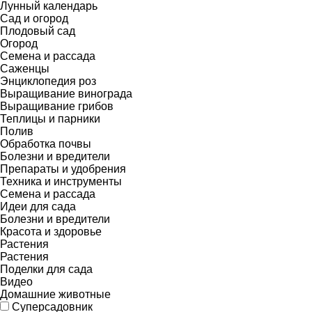
Лунный календарь
Сад и огород
Плодовый сад
Огород
Семена и рассада
Саженцы
Энциклопедия роз
Выращивание винограда
Выращивание грибов
Теплицы и парники
Полив
Обработка почвы
Болезни и вредители
Препараты и удобрения
Техника и инструменты
Семена и рассада
Идеи для сада
Болезни и вредители
Красота и здоровье
Растения
Растения
Поделки для сада
Видео
Домашние животные
Суперсадовник