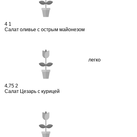
4
1
Салат оливье c острым майонезом
легко
4,75
2
Салат Цезарь с курицей