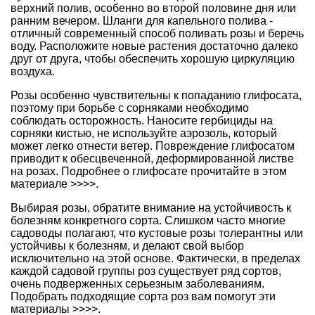
верхний полив, особенно во второй половине дня или
ранним вечером. Шланги для капельного полива -
отличный современный способ поливать розы и беречь
воду. Расположите новые растения достаточно далеко
друг от друга, чтобы обеспечить хорошую циркуляцию
воздуха.
Розы особенно чувствительны к попаданию глифосата,
поэтому при борьбе с сорняками необходимо
соблюдать осторожность. Наносите гербициды на
сорняки кистью, не используйте аэрозоль, который
может легко отнести ветер. Повреждение глифосатом
приводит к обесцвеченной, деформированной листве
на розах.
Подробнее о глифосате прочитайте в этом
материале >>>>.
Выбирая розы, обратите внимание на устойчивость к
болезням конкретного сорта. Слишком часто многие
садоводы полагают, что кустовые розы толерантны или
устойчивы к болезням, и делают свой выбор
исключительно на этой основе. Фактически, в пределах
каждой садовой группы роз существует ряд сортов,
очень подверженных серьезным заболеваниям.
Подобрать подходящие сорта роз вам помогут эти
материалы >>>>
.