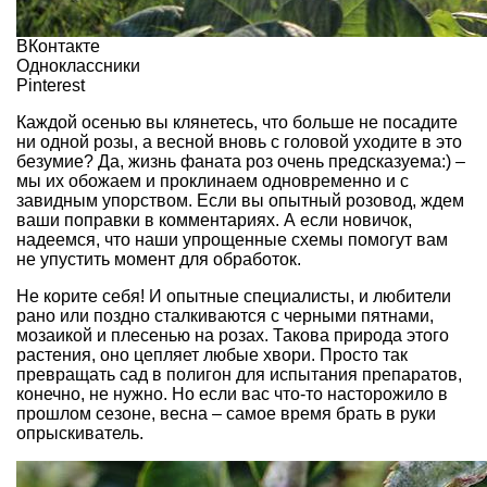
ВКонтакте
Одноклассники
Pinterest
Каждой осенью вы клянетесь, что больше не посадите
ни одной розы, а весной вновь с головой уходите в это
безумие? Да, жизнь фаната роз очень предсказуема:) –
мы их обожаем и проклинаем одновременно и с
завидным упорством. Если вы опытный розовод, ждем
ваши поправки в комментариях. А если новичок,
надеемся, что наши упрощенные схемы помогут вам
не упустить момент для обработок.
Не корите себя! И опытные специалисты, и любители
рано или поздно сталкиваются с черными пятнами,
мозаикой и плесенью на розах. Такова природа этого
растения, оно цепляет любые хвори. Просто так
превращать сад в полигон для испытания препаратов,
конечно, не нужно. Но если вас что-то насторожило в
прошлом сезоне, весна – самое время брать в руки
опрыскиватель.