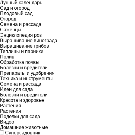
Лунный календарь
Сад и огород
Плодовый сад
Огород
Семена и рассада
Саженцы
Энциклопедия роз
Выращивание винограда
Выращивание грибов
Теплицы и парники
Полив
Обработка почвы
Болезни и вредители
Препараты и удобрения
Техника и инструменты
Семена и рассада
Идеи для сада
Болезни и вредители
Красота и здоровье
Растения
Растения
Поделки для сада
Видео
Домашние животные
Суперсадовник