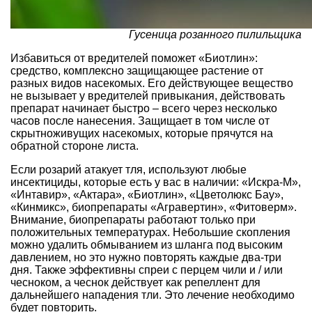
Гусеница розанного пилильщика
Избавиться от вредителей поможет «Биотлин»:
средство, комплексно защищающее растение от
разных видов насекомых. Его действующее вещество
не вызывает у вредителей привыкания, действовать
препарат начинает быстро – всего через несколько
часов после нанесения. Защищает в том числе от
скрытноживущих насекомых, которые прячутся на
обратной стороне листа.
Если розарий атакует тля, используют любые
инсектициды, которые есть у вас в наличии: «Искра-М»,
«Интавир», «Актара», «Биотлин», «Цветолюкс Бау»,
«Кинмикс», биопрепараты «Агравертин», «Фитоверм».
Внимание, биопрепараты работают только при
положительных температурах. Небольшие скопления
можно удалить обмыванием из шланга под высоким
давлением, но это нужно повторять каждые два-три
дня. Также эффективны спреи с перцем чили и / или
чесноком, а чеснок действует как репеллент для
дальнейшего нападения тли. Это лечение необходимо
будет повторить.