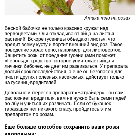
Атака тли на розах
Весной бабочки не только красиво кружат над
первоцветами. Они откладывают яйца на листья
растений. Вскоре гусеницы объедают листья, что
вредит всему кусту и портит внешний вид роз. Такое
поведение характерно, например, для листоверток.
Защитить розы от поедания гусеницами поможет
«Герольд», средство, которое уничтожает яйца и
личинки бабочек, не дает им развиваться. У препарата
долгий срок последействия, а еще он безопасен для
пчел и других полезных насекомых: действует только
на гусениц-вредителей.
Довольно интересен препарат «Батрайдер» - он сам
распознает вредителя, вам не нужно быть семи пядей
во лбу и учиться их различать. Если от букашек-
таракашек нет никакого спасу, пройдитесь этим
препаратом по розам.
Еще больше способов сохранить ваши розы
здоровыми: