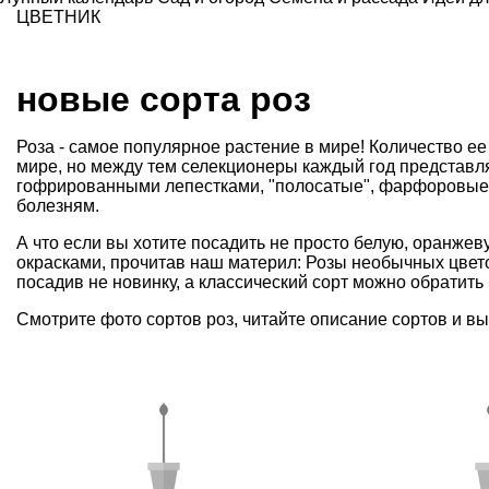
ЦВЕТНИК
новые сорта роз
Роза - самое популярное растение в мире! Количество ее
мире, но между тем селекционеры каждый год представл
гофрированными лепестками
,
"полосатые"
,
фарфоровые
болезням
.
А что если вы хотите посадить не просто
белую
,
оранжев
окрасками, прочитав наш материл:
Розы необычных цвет
посадив не новинку, а классический сорт можно обратит
Смотрите фото сортов роз, читайте описание сортов и вы