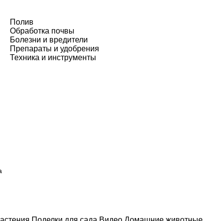
Полив
Обработка почвы
Болезни и вредители
Препараты и удобрения
Техника и инструменты
а
астения
Поделки для сада
Видео
Домашние животные