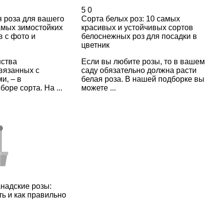
5
0
 роза для вашего
Сорта белых роз: 10 самых
амых зимостойких
красивых и устойчивых сортов
в с фото и
белоснежных роз для посадки в
цветник
ства
Если вы любите розы, то в вашем
вязанных с
саду обязательно должна расти
и, – в
белая роза. В нашей подборке вы
оре сорта. На ...
можете ...
надские розы:
ть и как правильно