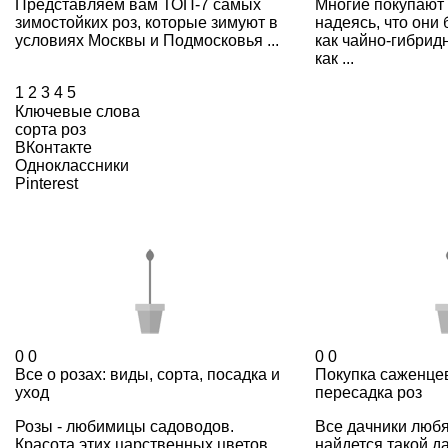
Представляем вам ТОП-7 самых
Многие покупают 
зимостойких роз, которые зимуют в
надеясь, что они
условиях Москвы и Подмосковья ...
как чайно-гибри
как ...
1
2
3
4
5
Ключевые слова
сорта роз
ВКонтакте
Одноклассники
Pinterest
0
0
0
0
Все о розах: виды, сорта, посадка и
Покупка саженцев
уход
пересадка роз
Розы - любимицы садоводов.
Все дачники любя
Красота этих царственных цветов
найдется такой да