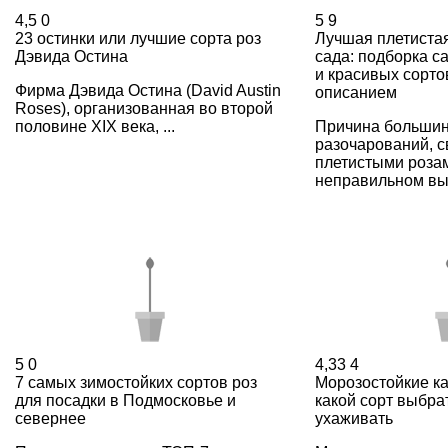
4,5
0
5
9
23 остинки или лучшие сорта роз
Лучшая плетистая
Дэвида Остина
сада: подборка с
и красивых сорто
Фирма Дэвида Остина (David Austin
описанием
Roses), организованная во второй
половине XIX века, ...
Причина большин
разочарований, с
плетистыми розам
неправильном выб
5
0
4,33
4
7 самых зимостойких сортов роз
Морозостойкие ка
для посадки в Подмосковье и
какой сорт выбра
севернее
ухаживать