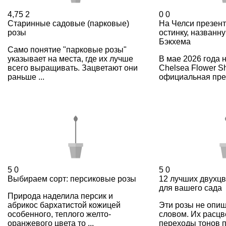
4,75
2
0
0
Старинные садовые (парковые)
На Челси презен
розы
остинку, названн
Бэкхема
Само понятие "парковые розы"
указывает на места, где их лучше
В мае 2026 года 
всего выращивать. Зацветают они
Chelsea Flower S
раньше ...
официальная през
5
0
5
0
Выбираем сорт: персиковые розы
12 лучших двухцв
для вашего сада
Природа наделила персик и
абрикос бархатистой кожицей
Эти розы не опи
особенного, теплого желто-
словом. Их расцв
оранжевого цвета то ...
переходы тонов 