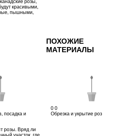
канадские розы,
 будут красивыми,
дные, пышными,
ПОХОЖИЕ
МАТЕРИАЛЫ
0
0
, посадка и
Обрезка и укрытие роз
т розы. Вряд ли
чный участок, где