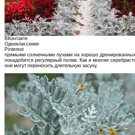
ВКонтакте
Одноклассники
Pinterest
прямыми солнечными лучами на хорошо дренированны
понадобится
регулярный полив
. Как и многие
серебрист
они могут переносить длительную засуху.