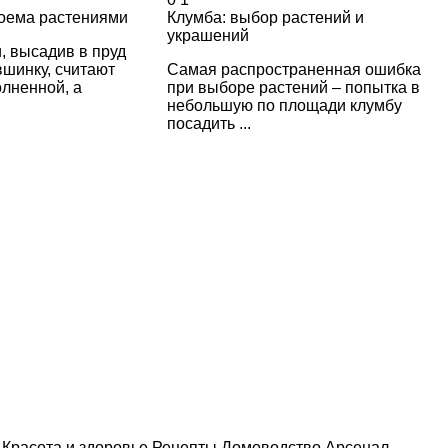
оема растениями
Клумба: выбор растений и
украшений
, высадив в пруд
шинку, считают
Самая распространенная ошибка
лненной, а
при выборе растений – попытка в
небольшую по площади клумбу
посадить ...
Красота и здоровье
Рецепты
Домоводство
Арсенал