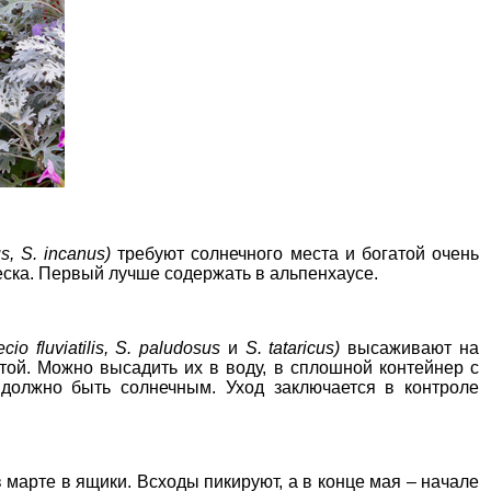
s, S. incanus)
требуют солнечного места и богатой очень
ска. Первый лучше содержать в альпенхаусе.
o fluviatilis, S. paludosus
и
S. tataricus)
высаживают на
той
. Можно
высадить их в воду
, в сплошной контейнер с
 должно быть солнечным. Уход заключается в контроле
 марте
в ящики. Всходы
пикируют
, а в конце мая – начале