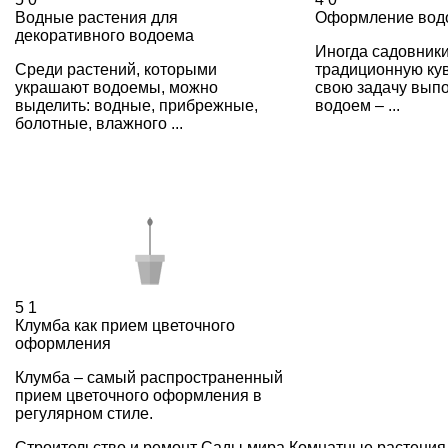
Водные растения для
Оформление вод
декоративного водоема
Иногда садовники
Среди растений, которыми
традиционную кув
украшают водоемы, можно
свою задачу выпо
выделить: водные, прибрежные,
водоем – ...
болотные, влажного ...
5
1
Клумба как прием цветочного
оформления
Клумба – самый распространенный
прием цветочного оформления в
регулярном стиле.
Строительство и ремонт
Сады мира
Комнатные растения