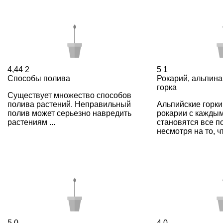
4,44
2
5
1
Способы полива
Рокарий, альпина
горка
Существует множество способов
полива растений. Неправильный
Альпийские горки
полив может серьезно навредить
рокарии с кажды
растениям ...
становятся все п
несмотря на то, что
5
0
4
0