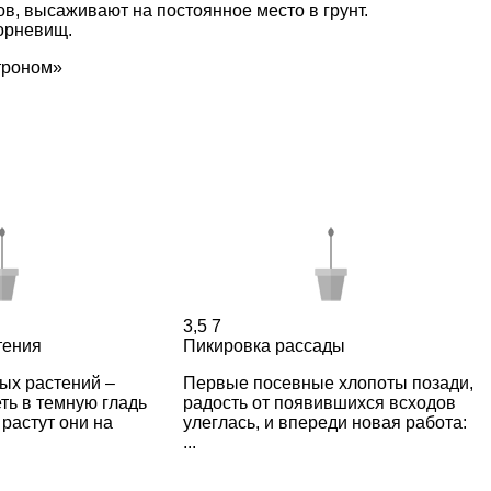
ов, высаживают на постоянное место в грунт.
корневищ
.
троном»
3,5
7
тения
Пикировка рассады
ых растений –
Первые посевные хлопоты позади,
ть в темную гладь
радость от появившихся всходов
 растут они на
улеглась, и впереди новая работа:
...