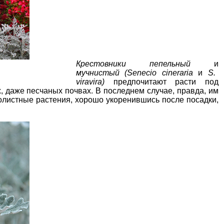
Крестовники пепельный
и
мучнистый (Senecio cineraria
и
S.
viravira)
предпочитают расти под
х, даже
песчаных почвах
. В последнем случае, правда, им
олистные растения
, хорошо укоренившись после посадки,