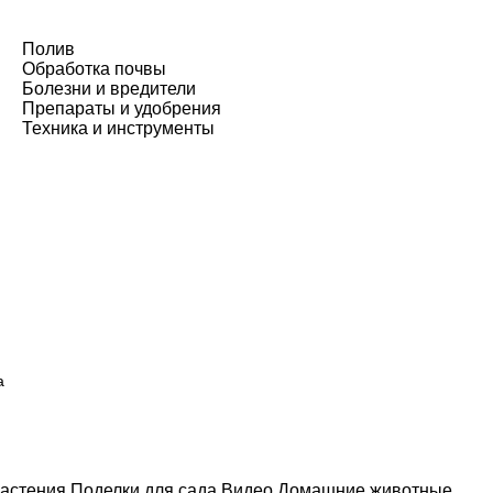
Полив
Обработка почвы
Болезни и вредители
Препараты и удобрения
Техника и инструменты
а
астения
Поделки для сада
Видео
Домашние животные