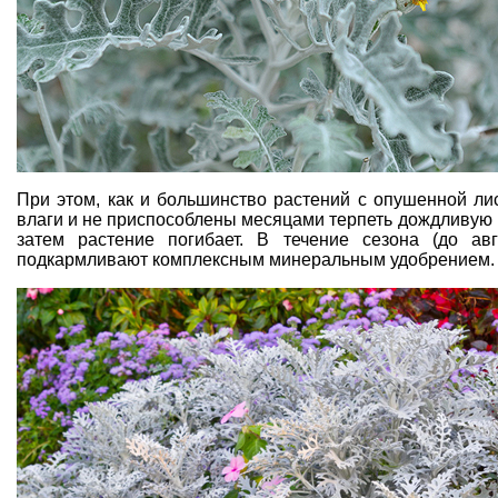
При этом, как и большинство растений с опушенной ли
влаги и не приспособлены месяцами терпеть дождливую п
затем растение погибает. В течение сезона (до авг
подкармливают комплексным
минеральным удобрением
.