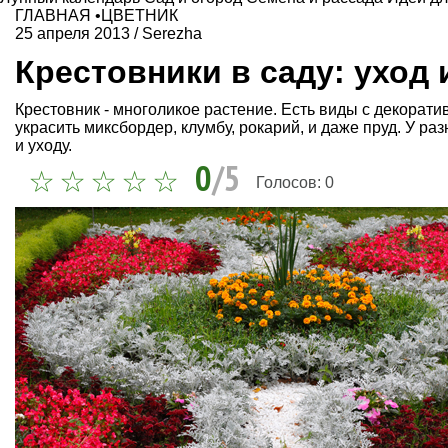
ГЛАВНАЯ
•
ЦВЕТНИК
25 апреля 2013
/
Serezha
Крестовники в саду: уход
Крестовник - многоликое растение. Есть виды с декорати
украсить миксбордер, клумбу, рокарий, и даже пруд. У р
и уходу.
0
/5
Голосов:
0