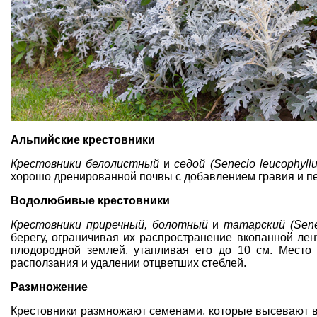
Альпийские крестовники
Крестовники белолистный
и
седой (Senecio leucophyllu
хорошо дренированной почвы с добавлением гравия и пе
Водолюбивые крестовники
Крестовники приречный, болотный
и
татарский (Seneci
берегу
, ограничивая их распространение
вкопанной лен
плодородной землей, утапливая его до 10 см. Место
расползания и удалении отцветших стеблей.
Размножение
Крестовники размножают семенами, которые
высевают в