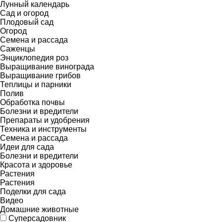
Лунный календарь
Сад и огород
Плодовый сад
Огород
Семена и рассада
Саженцы
Энциклопедия роз
Выращивание винограда
Выращивание грибов
Теплицы и парники
Полив
Обработка почвы
Болезни и вредители
Препараты и удобрения
Техника и инструменты
Семена и рассада
Идеи для сада
Болезни и вредители
Красота и здоровье
Растения
Растения
Поделки для сада
Видео
Домашние животные
Суперсадовник