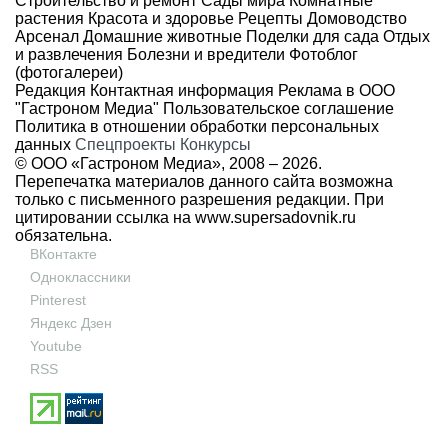
Строительство и ремонт
Сады мира
Комнатные
растения
Красота и здоровье
Рецепты
Домоводство
Арсенал
Домашние животные
Поделки для сада
Отдых
и развлечения
Болезни и вредители
Фотоблог
(фотогалереи)
Редакция
Контактная информация
Реклама в ООО
"Гастроном Медиа"
Пользовательское соглашение
Политика в отношении обработки персональных
данных
Спецпроекты
Конкурсы
© ООО «Гастроном Медиа», 2008 –
2026.
Перепечатка материалов данного сайта возможна
только с письменного разрешения редакции. При
цитировании ссылка на
www.supersadovnik.ru
обязательна.
ВКонтакте
Одноклассники
Pinterest
Яндекс Дзен
Youtube
RSS