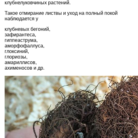
клубнелуковчиных растений.
Такое отмирание листвы и уход на полный покой
наблюдается у
клубневых бегоний,
зафирантеса,
гиппеаструма,
аморфофаллуса,
глоксиний,
глориозы,
амариллисов,
ахименосов и др.