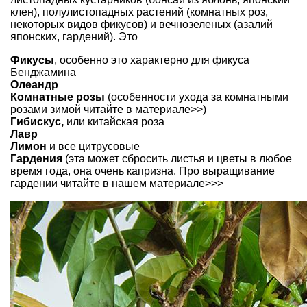
клен), полулистопадных растений (комнатных роз,
некоторых видов фикусов) и вечнозеленых (азалий
японских, гардений). Это
Фикусы
, особенно это характерно для фикуса
Бенджамина
Олеандр
Комнатные розы
(особенности ухода за комнатными
розами зимой читайте
в материале>>
)
Гибискус,
или
китайская роза
Лавр
Лимон
и все ц
итрусовые
Гардения
(эта может сбросить листья и цветы в любое
время года, она очень капризна. Про выращивание
гардении читайте в нашем материале>>>