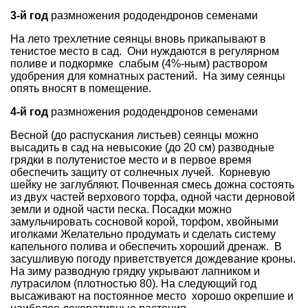
3-й год
размножения рододендронов семенами
На лето трехлетние сеянцы вновь прикапывают в
тенистое место в сад. Они нуждаются в регулярном
поливе и подкормке слабым (4%-ным) раствором
удобрения для комнатных растений. На зиму сеянцы
опять вносят в помещение.
4-й год
размножения рододендронов семенами
Весной (до распускания листьев) сеянцы можно
высадить в сад на невысокие (до 20 см) разводные
грядки в полутенистое место и в первое время
обеспечить защиту от солнечных лучей. Корневую
шейку не заглубляют. Почвенная смесь дожна состоять
из двух частей верхового торфа, одной части дерновой
земли и одной части песка. Посадки можно
замульчировать сосновой корой, торфом, хвойными
иголками Желательно продумать и сделать систему
капельного полива и обеспечить хороший дренаж. В
засушливую погоду приветствуется дождевание кроны.
На зиму разводную грядку укрывают лапником и
лутрасилом (плотностью 80). На следующий год
высаживают на постоянное место хорошо окрепшие и