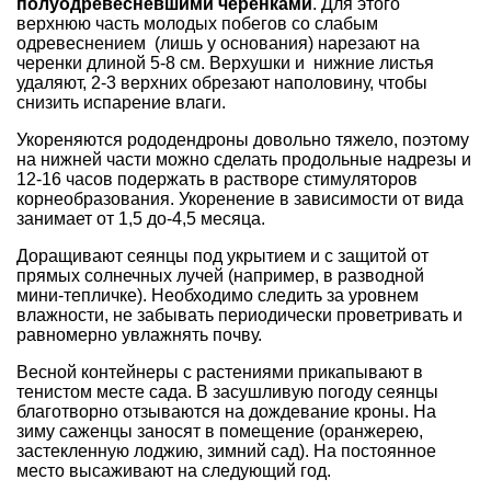
полуодревесневшими черенками
. Для этого
верхнюю часть молодых побегов со слабым
одревеснением (лишь у основания) нарезают на
черенки длиной 5-8 см. Верхушки и нижние листья
удаляют, 2-3 верхних обрезают наполовину, чтобы
снизить испарение влаги.
Укореняются рододендроны довольно тяжело, поэтому
на нижней части можно сделать продольные надрезы и
12-16 часов подержать в растворе стимуляторов
корнеобразования. Укоренение в зависимости от вида
занимает от 1,5 до-4,5 месяца.
Доращивают сеянцы под укрытием и с защитой от
прямых солнечных лучей (например, в разводной
мини-тепличке). Необходимо следить за уровнем
влажности, не забывать периодически проветривать и
равномерно увлажнять почву.
Весной контейнеры с растениями прикапывают в
тенистом месте сада. В засушливую погоду сеянцы
благотворно отзываются на дождевание кроны. На
зиму саженцы заносят в помещение (оранжерею,
застекленную лоджию, зимний сад). На постоянное
место высаживают на следующий год.