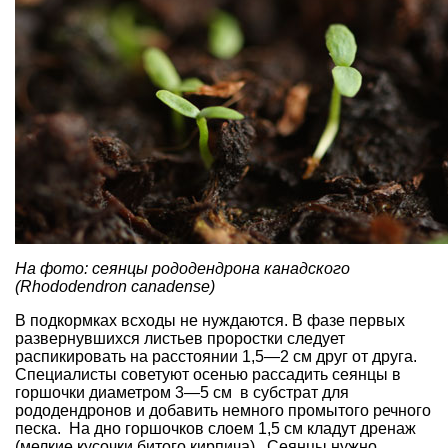
На фото: сеянцы рододендрона канадского
(Rhododendron canadense)
В подкормках всходы не нуждаются. В фазе первых
развернувшихся листьев проростки следует
распикировать на расстоянии 1,5—2 см друг от друга.
Специалисты советуют осенью рассадить сеянцы в
горшочки диаметром 3—5 см в субстрат для
рододендронов и добавить немного промытого речного
песка. На дно горшочков слоем 1,5 см кладут дренаж
(мелкие кусочки битого кирпича). Сеянцы нужно