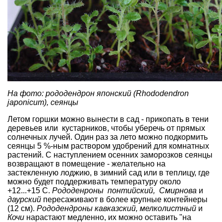
На фото: рододендрон японский (Rhododendron
japonicum), сеянцы
Летом горшки можно вынести в сад - прикопать в тени
деревьев или кустарников, чтобы уберечь от прямых
солнечных лучей. Один раз за лето можно подкормить
сеянцы 5 %-ным раствором удобрений для комнатных
растений. С наступлением осенних заморозков сеянцы
возвращают в помещение - желательно на
застекленную лоджию, в зимний сад или в теплицу, где
можно будет поддерживать температуру около
+12...+15 С.
Рододенроны понтийский, Смирнова
и
даурский
пересаживают в более крупные контейнеры
(12 см).
Рододендроны кавказский
, мелколистный
и
Кочи
нарастают медленно, их можно оставить "на