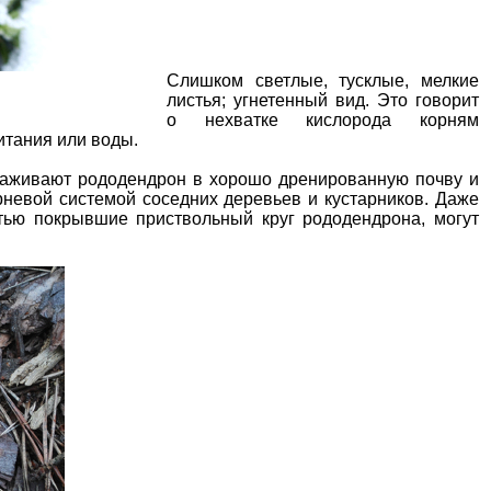
Слишком светлые, тусклые, мелкие
листья; угнетенный вид. Это говорит
о нехватке кислорода корням
питания или воды.
саживают рододендрон в
хорошо дренированную почву
и
орневой системой
соседних деревьев и кустарников
. Даже
тью покрывшие приствольный круг рододендрона, могут