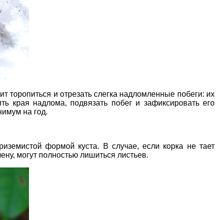
т торопиться и отрезать слегка надломленные побеги: их
ть края надлома, подвязать побег и зафиксировать его
имум на год.
риземистой формой куста
. В случае, если корка не тает
ену, могут полностью лишиться листьев.