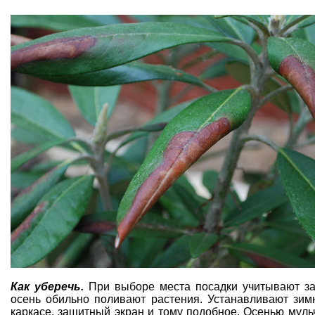
Как уберечь.
При выборе места посадки
учитывают з
осень обильно поливают растения. Устанавливают зим
каркасе, защитный экран и тому подобное. Осенью муль