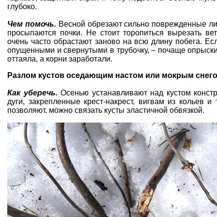
глубоко.
Чем помочь.
Весной обрезают сильно поврежденные лист
просыпаются почки. Не стоит торопиться вырезать ве
очень часто обрастают заново на всю длину побега. Ес
опущенными и свернутыми в трубочку, – почаще опрыск
оттаяла, а корни заработали.
Разлом кустов оседающим настом или мокрым снег
Как уберечь.
Осенью устанавливают над кустом констру
дуги, закрепленные крест-накрест, вигвам из кольев 
позволяют, можно связать кусты эластичной обвязкой.