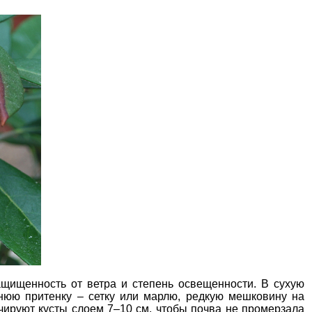
ащищенность от ветра и степень освещенности
. В сухую
нюю притенку – сетку или марлю, редкую мешковину на
чируют кусты слоем 7–10 см, чтобы почва не промерзала