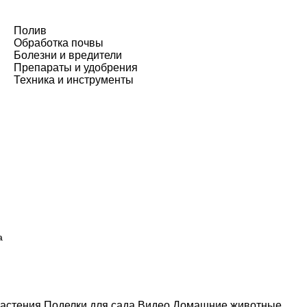
Полив
Обработка почвы
Болезни и вредители
Препараты и удобрения
Техника и инструменты
а
астения
Поделки для сада
Видео
Домашние животные