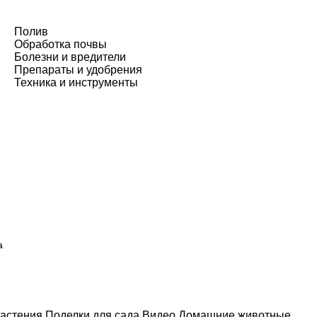
Полив
Обработка почвы
Болезни и вредители
Препараты и удобрения
Техника и инструменты
а
астения
Поделки для сада
Видео
Домашние животные