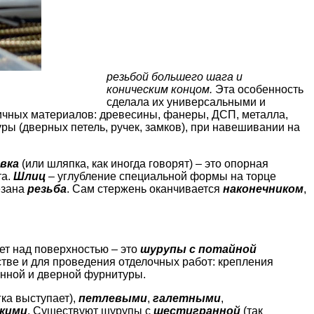
резьбой большего шага и
коническим концом.
Эта особенность
сделала их универсальными и
личных материалов: древесины,
фанеры, ДСП
, металла,
ры (
дверных петель
, ручек, замков), при навешивании на
овка
(или шляпка, как иногда говорят) – это опорная
та.
Шлиц
– углубление специальной формы на торце
езана
резьба
. Сам стержень оканчивается
наконечником
,
ет над поверхностью – это
шурупы с потайной
тве и для проведения отделочных работ: крепления
онной и дверной фурнитуры
.
ка выступает),
петлевыми
,
галетными
,
кими
. Существуют шурупы с
шестигранной
(так