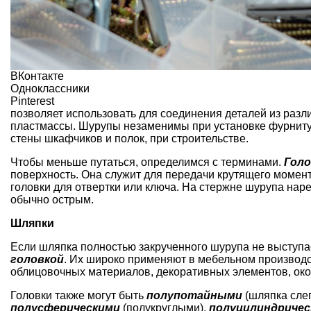
ВКонтакте
Одноклассники
Pinterest
позволяет использовать для соединения деталей из раз
пластмассы. Шурупы незаменимы при установке фурниту
стены шкафчиков и полок, при строительстве.
Чтобы меньше путаться, определимся с терминами.
Гол
поверхность. Она служит для передачи крутящего момен
головки для отвертки или ключа. На стержне шурупа нар
обычно острым.
Шляпки
Если шляпка полностью закрученного шурупа не выступа
головкой
. Их широко применяют в мебельном производс
облицовочных материалов, декоративных элементов,
ок
Головки также могут быть
полупотайными
(шляпка слег
полусферическими
(полукруглыми),
полуцилиндричес