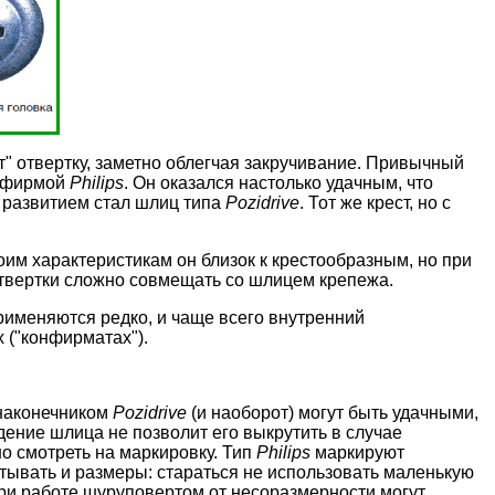
т" отвертку, заметно облегчая закручивание. Привычный
о фирмой
Philips
. Он оказался настолько удачным, что
 развитием стал шлиц типа
Pozidrive
. Тот же крест, но с
воим характеристикам он близок к крестообразным, но при
отвертки сложно совмещать со шлицем крепежа.
именяются редко, и чаще всего внутренний
 ("конфирматах").
 наконечником
Pozidrive
(и наоборот) могут быть удачными,
дение шлица не позволит его выкрутить в случае
о смотреть на маркировку. Тип
Philips
маркируют
тывать и размеры: стараться не использовать маленькую
ри работе шуруповертом от несоразмерности могут