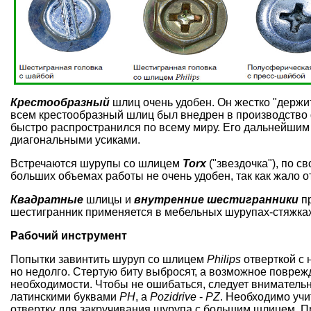
Крестообразный
шлиц очень удобен. Он жестко "держи
всем крестообразный шлиц был внедрен в производств
быстро распространился по всему миру. Его дальнейшим
диагональными усиками.
Встречаются шурупы со шлицем
Torx
("звездочка"), по с
больших объемах работы не очень удобен, так как жало 
Квадратные
шлицы и
внутренние шестигранники
пр
шестигранник применяется в мебельных шурупах-стяжках
Рабочий инструмент
Попытки завинтить шуруп со шлицем
Philips
отверткой с
но недолго. Стертую биту выбросят, а возможное повреж
необходимости. Чтобы не ошибаться, следует внимательн
латинскими буквами
PH
, а
Pozidrive
-
PZ
. Необходимо учи
отвертку для закручивания шурупа с большим шлицем. П