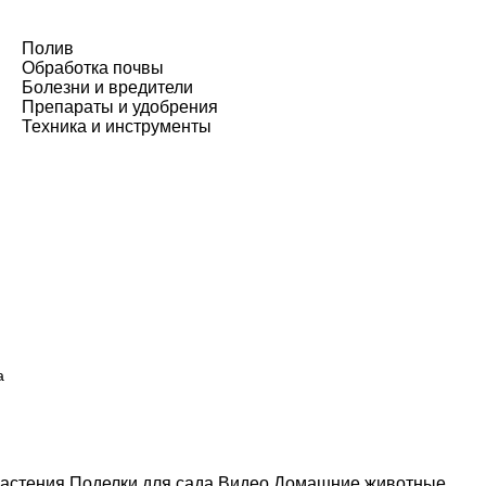
Полив
Обработка почвы
Болезни и вредители
Препараты и удобрения
Техника и инструменты
а
астения
Поделки для сада
Видео
Домашние животные