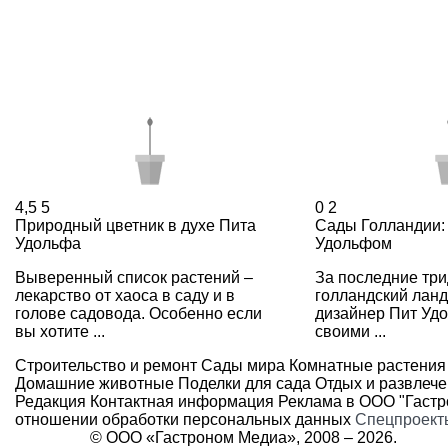
4,5
5
0
2
Природный цветник в духе Пита
Сады Голландии:
Удольфа
Удольфом
Выверенный список растений –
За последние три
лекарство от хаоса в саду и в
голландский ла
голове садовода. Особенно если
дизайнер Пит Удо
вы хотите ...
своими ...
Строительство и ремонт
Сады мира
Комнатные растения
Домашние животные
Поделки для сада
Отдых и развлеч
Редакция
Контактная информация
Реклама в ООО "Гаст
отношении обработки персональных данных
Спецпроект
© ООО «Гастроном Медиа», 2008 –
2026.