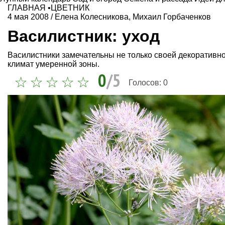
ГЛАВНАЯ
•
ЦВЕТНИК
4 мая 2008
/
Елена Колесникова
,
Михаил Горбаченков
Василистник: уход
Василистники замечательны не только своей декоративно
климат умеренной зоны.
0
/5
Голосов:
0