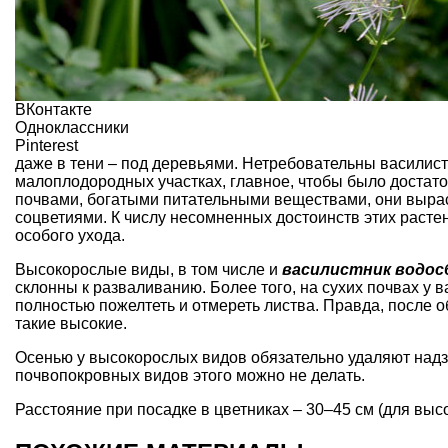
ВКонтакте
Одноклассники
Pinterest
даже
в тени – под деревьями
. Нетребовательны
василист
малоплодородных участках, главное, чтобы было достато
почвами
, богатыми питательными веществами, они выр
соцветиями
. К числу несомненных достоинств этих растен
особого ухода.
Высокорослые виды, в том числе и
василистник водо
склонны к разваливанию. Более того, на сухих почвах у 
полностью пожелтеть и отмереть листва. Правда, после 
такие высокие.
Осенью у
высокорослых видов
обязательно удаляют надз
почвопокровных видов
этого можно не делать.
Расстояние при посадке в цветниках – 30–45 см (для
выс