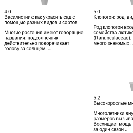
4
0
5
0
Василистник: как украсить сад с
Клопогон: род, ви
помощью разных видов и сортов
Род клопогон вхо
Многие растения имеют говорящие
семейства лютик
названия: подсолнечник
(Ranunculaceae), 
действительно поворачивает
много знакомых ..
голову за солнцем, ...
5
2
Высокорослые мн
Многолетники вн
размеров вызыва
Восхищает мощь 
за один сезон ...