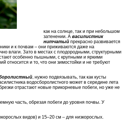
как на солнце, так и при небольшом
затенении
. А
василистник
нитчатый
прекрасно развивается
ники
и к почвам – они приживаются даже на
чно влаги. Зато
в местах с плодородными, структурными
астают особенно пышными, с
крупными и яркими
ий относится и то, что они зимостойки и не требуют
сборолистный
, нужно
подвязывать
, так как кусты
василистника водосборолистного может в середине лета
обрезки отрастают новые прикорневые побеги, но уже не
емную часть, обрезая побеги до уровня почвы. У
окорослых видов
) и 15–20 см – для низкорослых.