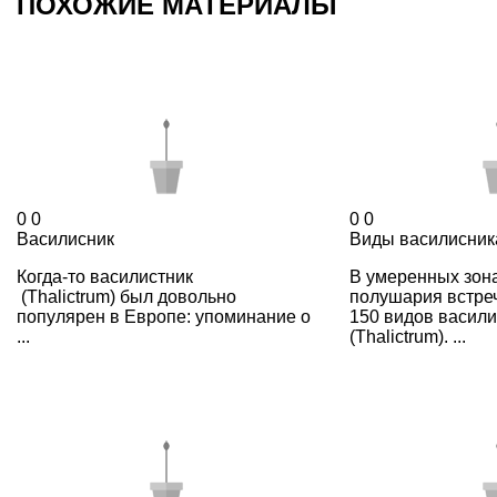
ПОХОЖИЕ МАТЕРИАЛЫ
0
0
0
0
Василисник
Виды василисник
Когда-то василистник
В умеренных зон
(Thalictrum) был довольно
полушария встреч
популярен в Европе: упоминание о
150 видов васили
...
(Thalictrum). ...