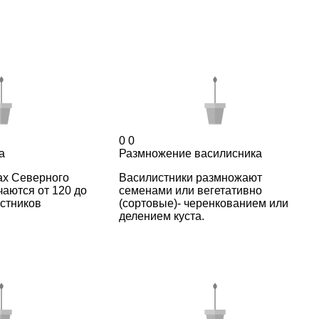
0
0
а
Размножение василисника
ах Северного
Василистники размножают
аются от 120 до
семенами или вегетативно
стников
(сортовые)- черенкованием или
делением куста.