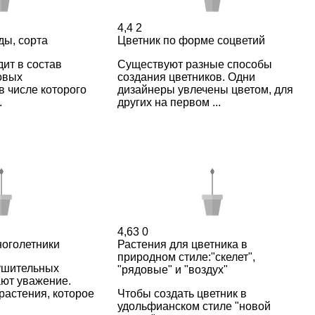
4,4
2
ды, сорта
Цветник по форме соцветий
дит в состав
Существуют разные способы
овых
создания цветников. Одни
в числе которого
дизайнеры увлечены цветом, для
.
других на первом ...
4,63
0
оголетники
Растения для цветника в
природном стиле:"скелет",
ушительных
"рядовые" и "воздух"
ют уважение.
растения, которое
Чтобы создать цветник в
удольфианском стиле "новой