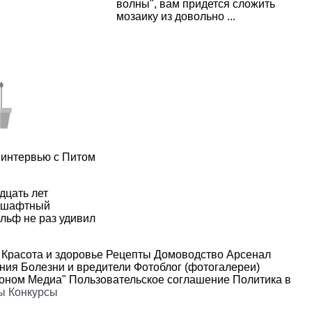
волны", вам придется сложить
мозаику из довольно ...
 интервью с Питом
дцать лет
ндшафтный
льф не раз удивил
Красота и здоровье
Рецепты
Домоводство
Арсенал
ения
Болезни и вредители
Фотоблог (фотогалереи)
роном Медиа"
Пользовательское соглашение
Политика в
ы
Конкурсы