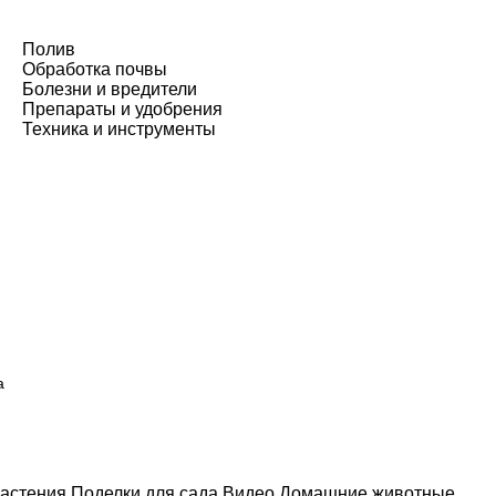
Полив
Обработка почвы
Болезни и вредители
Препараты и удобрения
Техника и инструменты
а
астения
Поделки для сада
Видео
Домашние животные