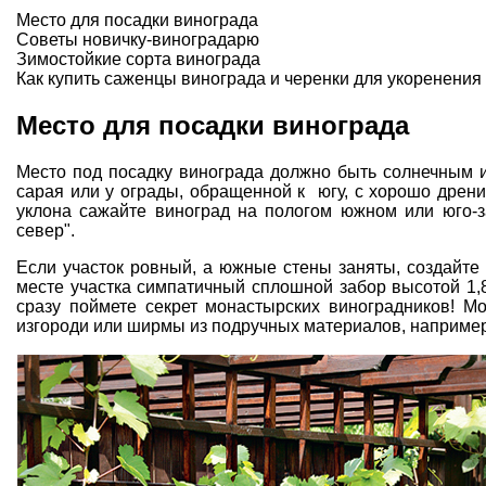
Место для посадки винограда
Советы новичку-виноградарю
Зимостойкие сорта винограда
Как купить саженцы винограда и черенки для укоренения
Место для посадки винограда
Место под посадку винограда должно быть солнечным 
сарая или у ограды, обращенной к югу, с хорошо дрен
уклона сажайте виноград на пологом южном или юго-з
север".
Если участок ровный, а южные стены заняты, создайте
месте участка симпатичный сплошной забор высотой 1,8
сразу поймете секрет монастырских виноградников! М
изгороди или ширмы из подручных материалов, например