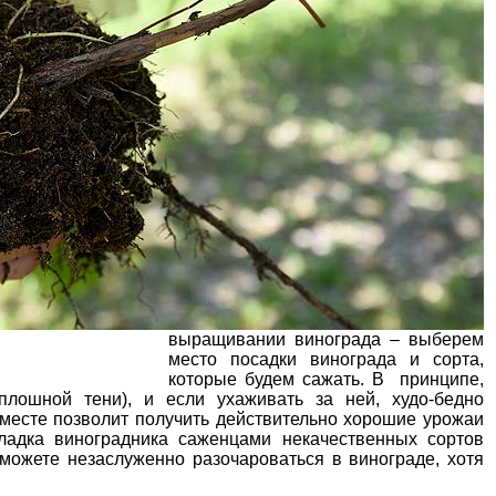
выращивании винограда –
выберем
место посадки
винограда и
сорта,
которые будем сажать
. В принципе,
плошной тени), и если ухаживать за ней, худо-бедно
месте позволит получить действительно хорошие урожаи
кладка виноградника саженцами некачественных сортов
можете незаслуженно разочароваться в винограде, хотя