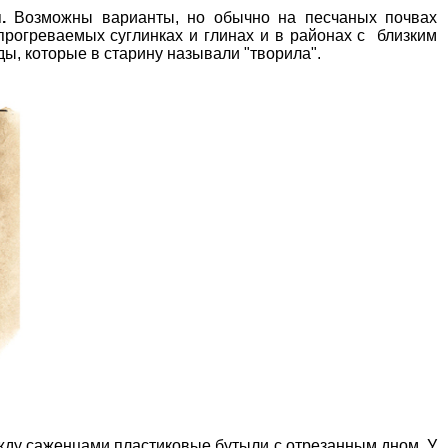
ы.
Возможны варианты, но обычно на песчаных почвах
прогреваемых суглинках и глинах и в районах с близким
ды, которые в старину называли "творила".
жду саженцами пластиковые бутыли с отрезанным дном. У