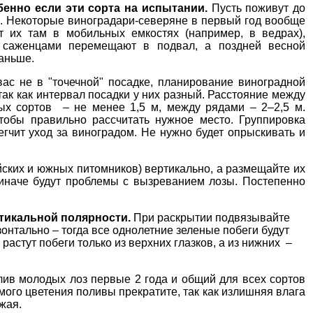
бенно если эти сорта на испытании.
Пусть поживут до
). Некоторые виноградари-северяне в первый год вообще
 их там в мобильных емкостях (например, в ведрах),
 саженцами перемещают в подвал, а поздней весной
раньше.
вас не в "точечной" посадке, планирование виноградной
так как интервал посадки у них разный. Расстояние между
вых сортов – не менее 1,5 м, между рядами – 2–2,5 м.
тобы правильно рассчитать нужное место. Группировка
егчит уход за виноградом. Не нужно будет опрыскивать и
йских и южных питомников) вертикально, а размещайте их
иначе будут проблемы с вызреванием лозы. Постепенно
ртикальной полярности.
При раскрытии подвязывайте
онтально – тогда все однолетние зеленые побеги будут
растут побеги только из верхних глазков, а из нижних –
лив молодых лоз первые 2 года и общий для всех сортов
ого цветения поливы прекратите, так как излишняя влага
жая.