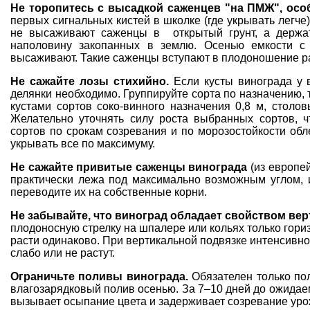
Не торопитесь с высадкой саженцев "на ПМЖ", осо
первых сигнальных кистей
в школке
(где укрывать легче
не высаживают саженцы в открытый грунт, а держат
наполовину закопанных в землю. Осенью емкости с
высаживают. Такие саженцы вступают в плодоношение 
Не сажайте лозы стихийно.
Если кусты винограда у 
делянки необходимо. Группируйте сорта по назначению, 
кустами сортов соко-винного назначения 0,8 м, столо
Желательно уточнять силу роста выбранных сортов, ч
сортов по срокам созревания и по морозостойкости обл
укрывать все по максимуму.
Не сажайте привитые саженцы винограда
(из европе
практически лежа под максимально возможным углом, 
переводите их на собственные корни.
Не забывайте, что виноград обладает свойством ве
плодоносную стрелку на шпалере или кольях только гориз
расти одинаково. При вертикальной подвязке интенсивно 
слабо или не растут.
Ограничьте поливы винограда.
Обязателен только по
влагозарядковый полив осенью. За 7–10 дней до ожидаем
вызывает осыпание цвета и задерживает созревание уро