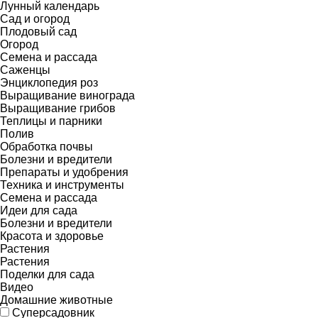
Лунный календарь
Сад и огород
Плодовый сад
Огород
Семена и рассада
Саженцы
Энциклопедия роз
Выращивание винограда
Выращивание грибов
Теплицы и парники
Полив
Обработка почвы
Болезни и вредители
Препараты и удобрения
Техника и инструменты
Семена и рассада
Идеи для сада
Болезни и вредители
Красота и здоровье
Растения
Растения
Поделки для сада
Видео
Домашние животные
Суперсадовник