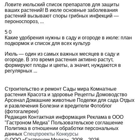
Ловите июльский список препаратов для защиты
ваших растений! В июле основные заболевания
растений вызывают споры грибных инфекций —
пероноспороз, ...
5
0
Какие удобрения нужны в саду и огороде в июле: план
подкормок и список для всех культур
Июль — один из самых важных месяцев в саду и
огороде. В это время растения активно растут,
формируют плоды и цветы, а значит, нуждаются в
регулярных ...
Строительство и ремонт
Сады мира
Комнатные
растения
Красота и здоровье
Рецепты
Домоводство
Арсенал
Домашние животные
Поделки для сада
Отдых
и развлечения
Болезни и вредители
Фотоблог
(фотогалереи)
Редакция
Контактная информация
Реклама в ООО
"Гастроном Медиа"
Пользовательское соглашение
Политика в отношении обработки персональных
данных
Спецпроекты
Конкурсы
© ООО «Гастроном Медиа», 2008 –
2026.