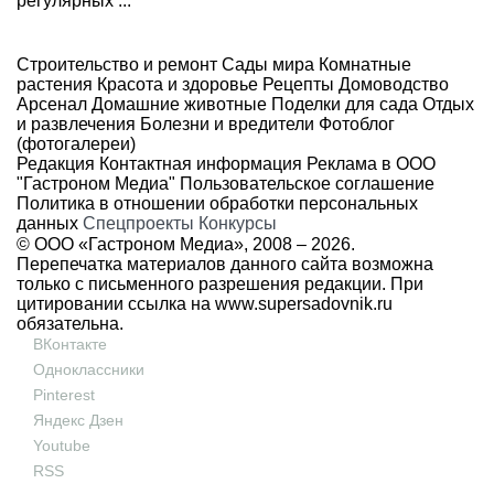
регулярных ...
Строительство и ремонт
Сады мира
Комнатные
растения
Красота и здоровье
Рецепты
Домоводство
Арсенал
Домашние животные
Поделки для сада
Отдых
и развлечения
Болезни и вредители
Фотоблог
(фотогалереи)
Редакция
Контактная информация
Реклама в ООО
"Гастроном Медиа"
Пользовательское соглашение
Политика в отношении обработки персональных
данных
Спецпроекты
Конкурсы
© ООО «Гастроном Медиа», 2008 –
2026.
Перепечатка материалов данного сайта возможна
только с письменного разрешения редакции. При
цитировании ссылка на
www.supersadovnik.ru
обязательна.
ВКонтакте
Одноклассники
Pinterest
Яндекс Дзен
Youtube
RSS