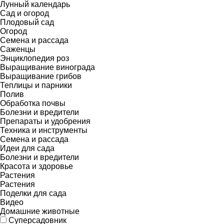
Лунный календарь
Сад и огород
Плодовый сад
Огород
Семена и рассада
Саженцы
Энциклопедия роз
Выращивание винограда
Выращивание грибов
Теплицы и парники
Полив
Обработка почвы
Болезни и вредители
Препараты и удобрения
Техника и инструменты
Семена и рассада
Идеи для сада
Болезни и вредители
Красота и здоровье
Растения
Растения
Поделки для сада
Видео
Домашние животные
Суперсадовник